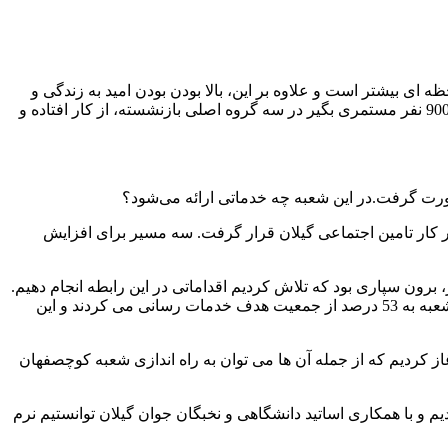
 ای بیشتر است و علاوه بر این، بالا بودن بودن امید به زندگی و
کسب عنوان پیرترین استان کشور موجب شد که آمار مستمری بگیران در این استان از بیمه پردازان پیشی بگیرد. در حال حاضر 118 هزار و 900 نفر مستمری بگیر در سه گروه اصلی بازنشسته، از کار افتاده و
ورت گرفت.در این شعبه چه خدماتی ارائه می‌شود؟
ستور کار تامین اجتماعی گیلان قرار گرفت. سه مسیر برای افزایش
ون سپاری بود که تلاش کردیم اقداماتی در این رابطه انجام دهیم.
بررسی ها نشان داد که 47 درصد از مخاطبین تامین اجتماعی گیلان، در 3 شعبه موجود در شهرستان رشت خدمات می گیرند. در مقابل، 19 شعبه به 53 درصد از جمعیت هدف خدمات رسانی می کردند و این
از کردیم که از جمله آن ها می توان به راه اندازی شعبه کوچصفهان
و با همکاری اساتید دانشگاهی و نخبگان جوان گیلان توانستیم نرم