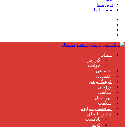
درباره ما
تماس با ما
استان
گزارش
حوادث
اجتماعی
اقتصادی
فرهنگ و هنر
ورزشی
سیاسی
بین الملل
سلامت
مناقصه و مزایده
چند رسانه ای
پادکست
فیلم