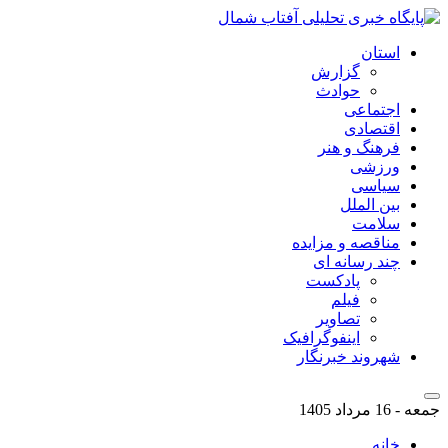
استان
گزارش
حوادث
اجتماعی
اقتصادی
فرهنگ و هنر
ورزشی
سیاسی
بین الملل
سلامت
مناقصه و مزایده
چند رسانه ای
پادکست
فیلم
تصاویر
اینفوگرافیک
شهروند خبرنگار
جمعه - 16 مرداد 1405
خانه