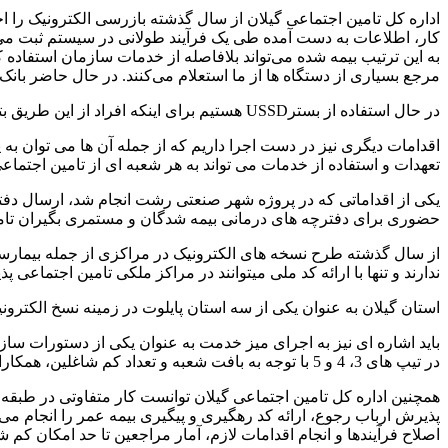
اداره کل تامین اجتماعی گیلان از سال گذشته بازرسی الکترونیک را اج
کار، اطلاعات به دست آمده طی یک فرآیند طولانی در سیستم ثبت می 
به این ترتیب بیمه شده می‌تواند بلافاصله از خدمات سازمان استفاده
مرجع بسیاری از دستگاه ها از ما استعلام می‌کنند. در حال حاضر بان
در حال استفاده از بسترUSSD هستیم برای اینکه افراد از این طریق بتوانند سوابق و آخرین وضعیت پرداخت بیمه خودشان را ببینند و کارفرما نیز به بدهی خودش دسترسی پیدا کند.
اقدامات دیگری نیز در دست اجرا داریم که از جمله آن ها می توان به 
تعهدات و استفاده از خدمات می تواند به هر شعبه ای از تامین اجتماع
یکی از اقداماتی که در پروژه شهر صنعتی رشت انجام شد، ارسال دف
حضوری برای دفترچه های درمانی بیمه شدگان و مستمری بگیران تامی
از سال گذشته طرح نسخه های الکترونیک در مراکزی از جمله بیمارستا
ندارند و تنها با ارائه کد ملی میتوانند در مراکز ملکی تامین اجتماعی 
استان گیلان به عنوان یکی از سه استان پایلوت در زمینه نسخ الکترون
در تیپ های 3، 4 و 5 با توجه به بافت شعبه و تعداد کم شاغلین، همکاران ما در قالب یک طرح خدمات نوین در حال اجرای میز خدمت هستند.
پذیرش ارباب رجوع، ارائه کد رهگیری و پیگیری بیمه عمر را انجام م
اصلاح فرآیندها و انجام اقدامات لازم، آمار مراجعین تا حد امکان ک