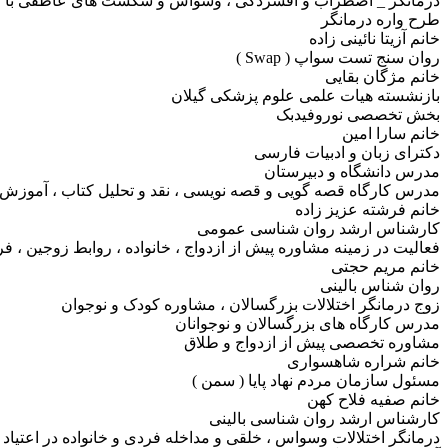
درمانگر _ اضطراب و افسردگی ، وسواس و شکست های عاطفی با ر
طرح واره درمانگر
خانم آزیتا نائینی زاده
روان سنج تست سواپ ( Swap )
خانم مژگان بقایی
بازنشسته هیات علمی علوم پزشکی گیلان
بخش تخصصی نوروفیدبک
خانم سارا امین
دکترای زبان و ادبیات فارسی
مدرس دانشگاه و دبیرستان
مدرس کارگاه قصه گویی و قصه نویسی ، نقد و تحلیل کتاب ، آموزش زب
خانم فرشته عزیز زاده
کارشناس ارشد روان شناسی عمومی
فعالیت در زمینه مشاوره پیش از ازدواج ، خانواده ، روابط زوجین ،
خانم مریم حجتی
روان شناس بالینی
زوج درمانگر اختلالات بزرگسالان ، مشاوره کودک و نوجوان
مدرس کارگاه های بزرگسالان و نوجوانان
مشاوره تخصصی پیش از ازدواج و طلاق
خانم شراره شاهسواری
مسئول سازمان مردم نهاد پایا ( سمن )
خانم صفیه فلاح کهن
کارشناس ارشد روان شناسی بالینی
درمانگر اختلالات وسواس ، خلقی و مداخله فردی و خانواده در اعتیاد