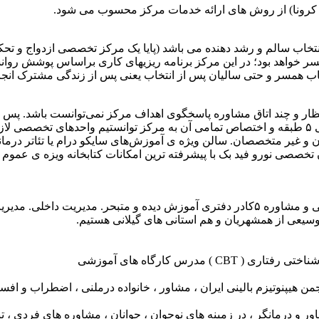
ن کرونا) از روش های ارائه خدمات مرکز محسوب می شود.
تخاب سالم و رشد دهنده می باشد (پایا یک مرکز تخصصی ازدواج و تحکیم 
ر خواهد بود؛ در این مرکز برنامه ریزیهای کاری براساس پوشش روانشن
نتخاب همسر و حتی سالیان پس از انتخاب یعنی پس از زندگی مشترک انج
انتظار و چند اتاق مشاوره پاسخگوی اهداف مرکز نمی‌توانست باشد. پس 
مراجعین به مرکز اجازه ی فعالیت داده و در نتیجه با انتخاب ساختمانی ۵ طبقه و اختصاص تمامی آن به 
 غیر متخصصان. سالن ویژه ی آموزش‌های سایکو درام یا تئاتر درمان
ن تخصصی نورو فید بک با پیشرفته ترین امکانات کتابخانه ویزه ی عموم
ما بعنوان بزرگترین مرکز تخصصی با همراهی ۳۲ متخصص روانشناسی و مشاوره ۵کادر دفتری آ
درس کارگاه های آموزشی
 هیپنوتیزم بالینی ایران ، مشاور ، خانواده درملنی ، اضطراب و اف
و درمانگر ، در زمینه های نوجوان ، جوانان ، مشاوره های فردی ، ت