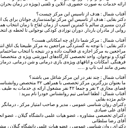
ارائه خدمات به صورت حضوری، آنلاین و تلفنی (بویژه در زمان بحرا
آفتاب شمال : هدف از تاسیس این مرکز چیست؟
دکتر بقایی : هدف از تاسیس این مرکز توانمندسازی جوانان برای یک ان
کردن مسیری سالم با کمترین آسیب از زمان لقاح تا زمان انتخاب همس
روانی از مادران باردار. دوران نوزادی کودکی نوجوانی تا لحطه ی ا
آفتاب شمال : مرکز شما دارای چه امکاناتی هست؟
دکتر بقایی : با توجه به گستردگی مراجعین به مرکز طبیعتا یک اتاق 
کودک و نوجوان. واحد تخصصی کارگاه‌های آموزشی ویژه ی متخصصان و
فرهنگی. امکانات و اتاقهای ویژه‌ی بازی درمانی و شن درمانی. درما
بصری مانند لب تاپ و …..
آفتاب شمال : چند نفر در این مرکز شاغل می باشند؟
فصای مجازی ۲ نفر و جمعا ۴۲ نفر مشغول ارائه ی خدمات به طیف وسیعی از همشهریان و هم استانی های گیلانی هستیم.
آفتاب شمال : لطفا اسامی تیم روانشناس خودرا نام ببرید :
خانم مژده بقایی
دکترای روان شناسی عمومی ، مدیر و صاحب امتیاز مرکز ، درمانگر شناختی رفتاری ( CBT ) م
آقای علی صیادی
دکترای تخصصی مشاوره ، عضو هیات علمی دانشگاه گیلان ، عضو انجمن
آقای رضا سلطانی
دکترای روان شناسی عمومی ، عضو هیات علمی دانشگاه گیلان ، مشاور 