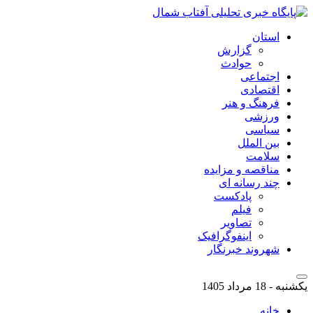
استان
گزارش
حوادث
اجتماعی
اقتصادی
فرهنگ و هنر
ورزشی
سیاسی
بین الملل
سلامت
مناقصه و مزایده
چند رسانه ای
پادکست
فیلم
تصاویر
اینفوگرافیک
شهروند خبرنگار
یکشنبه - 18 مرداد 1405
خانه