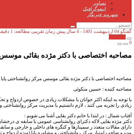
تصاویر
اینفوگرافیک
شهروند خبرنگار
گفتگو
04 اردیبهشت 1401 - 4 سال پیش
زمان تقریبی مطالعه: 1 دقیقه
کپی شد!
0
مصاحبه اختصاصی با دکتر مژده بقائی موسس م
مصاحبه اختصاصی با دکتر مژده بقائی موسس مرکز روانشناختی پایا (
مصاحبه کننده : حسین منکوئی
با توجه به اینکه اکثر جوانان با مشکلات زیادی در خصوص ازدواج و تحک
زیادی را تجربه می کنند ، لازم دانستیم با مدیریت مرکز روانشناختی 
آفتاب شمال : در ابتدا با خانم دکتر بقایی آشنا می شویم :
دکتر مژده بقایی لاکه دکترای روانشناسی عمومی با سابقه ی درخشان
دارای مقالات متعدد ر سمینارها و کنگره های داخلی و خارجی و سابقه ی حداقل ۲۰ سال کار در زمینه روانشناسی و مشاوره و تدریس. موسس و صاحب امتیاز مرکز ر
مدیرو صاحب امتیاز مرکز روانشناختی و مشاوره پایا (ویژه ازدواج و تح