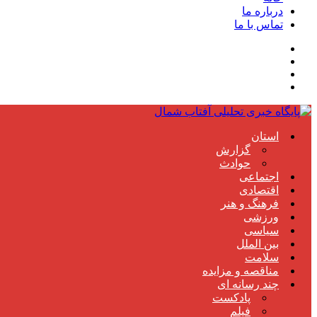
درباره ما
تماس با ما
استان
گزارش
حوادث
اجتماعی
اقتصادی
فرهنگ و هنر
ورزشی
سیاسی
بین الملل
سلامت
مناقصه و مزایده
چند رسانه ای
پادکست
فیلم