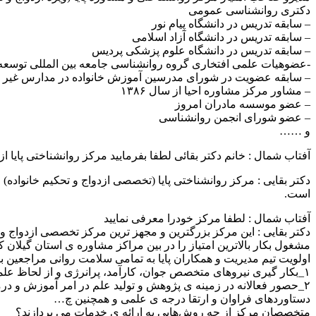
دکتری روانشناسی عمومی
– سابقه تدریس در دانشگاه پیام نور
– سابقه تدریس در دانشگاه آزاد اسلامی
– سابقه تدریس در دانشگاه علوم پزشکی پردیس
-عضوهیات علمی افتخاری گروه روانشناسی جامعه بین المللی توسعه ارتبا
– سابقه عضویت در شورای مدرسین آموزش خانواده در مدارس غیر 
– مشاور مرکز مشاوره احیا از سال ۱۳۸۶
– عضو موسسه مادران امروز
– عضو شورای انجمن روانشناسی
و ……
آفتاب شمال : خانم دکتر بقائی لطفا بفرمایید مرکز روانشناختی پایا از
است.
آفتاب شمال : لطفا مرکز خودرا معرفی نمایید
دکتر بقایی : این مرکز بزرگترین و مجهز ترین مرکز تخصصی ازدواج و
مشغول بکار بالاترین امتیاز را در بین مراکز مشاوره ی استان گیلان
اولویت تیم مدیریت و همکاران پایا به تمامی سلامت روانی مراجعین 
۱_بکار گیری نیروهای متخصص جوان، کارآمد، پرانرژی و از لحاظ علمی به روز و ترکیب آن با اساتید کار آزموده
۲_حصور فعالانه در زمینه ی پژوهش و تولید علم در امر آموزش و در
دستاوردهای فراوان و ارتقا درجه ی علمی و همچنین چ…
متخصصان مرکز از چه روش‌هایی به ارائه ی خدمات می پردازند؟