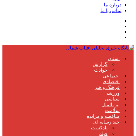
درباره ما
تماس با ما
استان
گزارش
حوادث
اجتماعی
اقتصادی
فرهنگ و هنر
ورزشی
سیاسی
بین الملل
سلامت
مناقصه و مزایده
چند رسانه ای
پادکست
فیلم