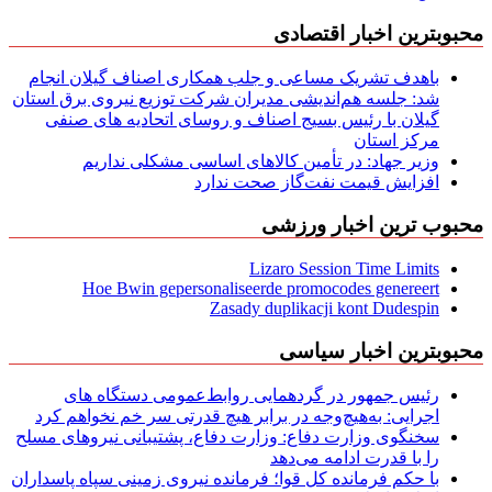
محبوبترین اخبار اقتصادی
باهدف تشریک مساعی و جلب همکاری اصناف گیلان انجام
شد: جلسه هم‌اندیشی مدیران شركت توزیع نیروی برق استان
گیلان با رئیس بسیج اصناف و روسای اتحادیه های صنفی
مركز استان
وزیر جهاد: در تأمین کالاهای اساسی مشکلی نداریم
افزایش قیمت نفت‌گاز صحت ندارد
محبوب ترین اخبار ورزشی
Lizaro Session Time Limits
Hoe Bwin gepersonaliseerde promocodes genereert
Zasady duplikacji kont Dudespin
محبوبترین اخبار سیاسی
رئیس جمهور در گردهمایی روابط‌عمومی دستگاه های
اجرایی: به‌هیچ‌وجه در برابر هیچ قدرتی سر خم نخواهم کرد
سخنگوی وزارت دفاع: وزارت دفاع، پشتیبانی نیرو‌های مسلح
را با قدرت ادامه می‌دهد
با حکم فرمانده کل قوا؛ فرمانده نیروی زمینی سپاه پاسداران