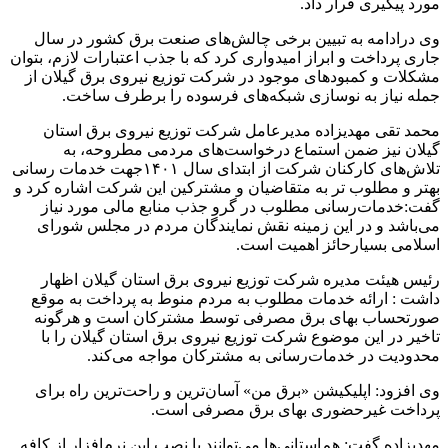
مورد پیگیری قرار داد.
وی درادامه به تبیین برخی چالش‌های صنعت برق کشور در سال
جاری پرداخت و ابراز امیدواری کرد که با جذب اعتبارات لازم، بتوان
مشکلات و کمبودهای موجود در شرکت توزیع نیروی برق گیلان از
جمله نیاز به نوسازی شبکه‌های فرسوده را برطرف ساخت.
محمد تقی مهدیزاده مدیرعامل شرکت توزیع نیروی برق استان
گیلان نیز ضمن استماع درخواست‌های مردمی مطروحه، به
تلاش‌های کارکنان شرکت از ابتدای سال ۱۴۰۱جهت خدمات ‌رسانی
بهتر و مطلوب تر به متقاضیان و مشترکین این شرکت اشاره کرد و
گفت:خدمات‌رسانی مطلوب در گرو جذب منابع مالی مورد نیاز
می‌باشد و در این زمینه نقش نمایندگان مردم در مجلس شورای
اسلامی بسیارحائز اهمیت است.
رئیس هیئت مدیره شرکت توزیع نیروی برق استان گیلان اظهار
داشت : ارائه خدمات مطلوب به مردم منوط به پرداخت به موقع
صورتحساب بهای برق مصرفی توسط مشترکان است و هرگونه
تاخیر در این موضوع شرکت توزیع نیروی برق استان گیلان را با
محدودیت در خدمات‌رسانی به مشترکان مواجه می‌کند.
وی افزود: اپلیکیشن «برق من» آسان‌ترین و راحت‌ترین راه برای
پرداخت غیرحضوری بهای برق مصرفی است.
مهدیزاده گفت: هم‌استانی‌ها می‌توانند با نصب این نرم‌افزار از کافه