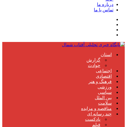
درباره ما
تماس با ما
استان
گزارش
حوادث
اجتماعی
اقتصادی
فرهنگ و هنر
ورزشی
سیاسی
بین الملل
سلامت
مناقصه و مزایده
چند رسانه ای
پادکست
فیلم