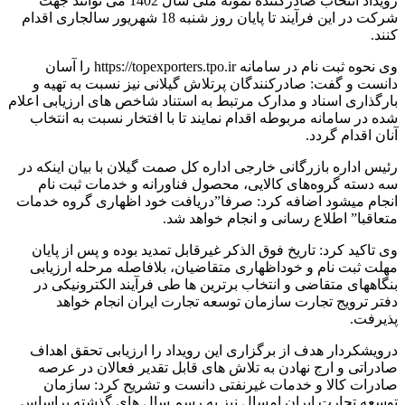
رویداد انتخاب صادرکننده نمونه ملی سال 1402 می توانند جهت
شرکت در این فرآیند تا پایان روز شنبه 18 شهریور سالجاری اقدام
کنند.
وی نحوه ثبت ‌نام در سامانه https://topexporters.tpo.ir را آسان
دانست و گفت: صادرکنندگان پرتلاش گیلانی نیز نسبت‌ به تهیه و
بارگذاری اسناد و مدارک مرتبط به استناد شاخص های ارزیابی اعلام
شده در سامانه مربوطه اقدام نمایند تا با افتخار نسبت به انتخاب
آنان اقدام گردد.
رئیس اداره بازرگانی خارجی اداره کل صمت گیلان با بیان اینکه در
سه دسته گروه‌های کالایی، محصول فناورانه و خدمات ثبت نام
انجام میشود اضافه کرد: صرفا”دریافت خود اظهاری گروه خدمات
متعاقبا” اطلاع رسانی و انجام خواهد شد.
وی تاکید کرد: تاریخ فوق الذکر غیرقابل تمدید بوده و پس‌ از پایان
مهلت ثبت ‌نام و خوداظهاری متقاضیان، بلافاصله مرحله ارزیابی
بنگاههای متقاضی و انتخاب برترین ها طی فرآیند الکترونیکی در
دفتر ترویج تجارت سازمان توسعه تجارت ایران انجام خواهد
پذیرفت.
درویشکردار هدف از برگزاری این رویداد را ارزیابی تحقق اهداف
صادراتی و ارج نهادن به تلاش های قابل تقدیر فعالان در عرصه
صادرات کالا و خدمات غیرنفتی دانست و تشریح کرد: سازمان
توسعه تجارت ایران امسال نیز به رسم سال های گذشته براساس