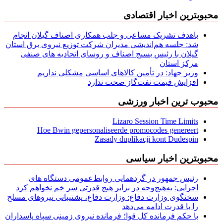
محبوبترین اخبار اقتصادی
باهدف تشریک مساعی و جلب همکاری اصناف گیلان انجام
شد: جلسه هم‌اندیشی مدیران شركت توزیع نیروی برق استان
گیلان با رئیس بسیج اصناف و روسای اتحادیه های صنفی
مركز استان
وزیر جهاد: در تأمین کالاهای اساسی مشکلی نداریم
افزایش قیمت نفت‌گاز صحت ندارد
محبوب ترین اخبار ورزشی
Lizaro Session Time Limits
Hoe Bwin gepersonaliseerde promocodes genereert
Zasady duplikacji kont Dudespin
محبوبترین اخبار سیاسی
رئیس جمهور در گردهمایی روابط‌عمومی دستگاه های
اجرایی: به‌هیچ‌وجه در برابر هیچ قدرتی سر خم نخواهم کرد
سخنگوی وزارت دفاع: وزارت دفاع، پشتیبانی نیرو‌های مسلح
را با قدرت ادامه می‌دهد
با حکم فرمانده کل قوا؛ فرمانده نیروی زمینی سپاه پاسداران