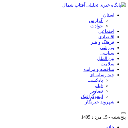
استان
گزارش
حوادث
اجتماعی
اقتصادی
فرهنگ و هنر
ورزشی
سیاسی
بین الملل
سلامت
مناقصه و مزایده
چند رسانه ای
پادکست
فیلم
تصاویر
اینفوگرافیک
شهروند خبرنگار
پنج‌شنبه - 15 مرداد 1405
خانه