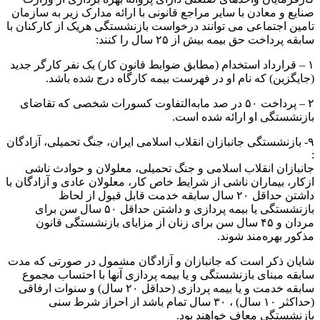
صنایع و معادن با سایر مراجع قانونی با ارائه مدارک زیر به سازمان
تامین اجتماعی می توانند درخواست بازنشستگی هریک از کارکنان با
سابقه پرداخت حق بیمه بیش از ۲۵ سال را کنند:
۱ – قرارداد استخدام (مطابق ضوابط قانون کار) یک نفر کارگر جدید
(جایگزین) که نام او در فهرست بیمه کارگاه درج شده باشد.
۲ – پرداخت ۵۰ در صد مابه‌التفاوت کسورات شخصی که تقاضای
بازنشستگی او ارائه شده است.
۹- بازنشستگی جانبازان انقلاب اسلامی ایران، جنگ تحمیلی، آزادگان
:
جانبازان انقلاب اسلامی و جنگ تحمیلی، معلولان و حوادث ناشی
ازکار، بیماران ناشی از شرایط خاص کار، معلولان عادی و آزادگان با
داشتن حداقل ۲۰ سال سابقه خدمت قابل قبول از لحاظ
بازنشستگی یا بیمه پردازی و داشتن حداقل ۵۰ سال سن برای
مردان و ۴۵ سال سن برای زنان از مزایای بازنشستگی قانون
مذکور بهره‌مند شوند.
شایان ذکر است که جانبازان و آزادگان مشمول در صورتی که مدت
سابقه مبنای بازنشستگی و یا بیمه پردازی آنها با احتساب مجموع
سابقه خدمت و یا بیمه پردازی (حداقل ۲۰ سال) و سنوات ارفاقی
(حداکثر ۱۰ سال) ، ۳۰ سال تمام باشد از احراز شرط سنی
بازنشستگی معاف خواهند بود.