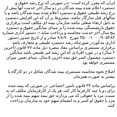
ایران که مقرر کرده است: «در صورتی که نرخ رشد حقوق و
دستمزد اعلام شده بیمه شدگان در دو سال آخر خدمت آنها بیش از
نرخ رشد طبیعی حقوق و دستمزد اعلام شده بیمه شدگان باشد و با
سالهای قبل سازگار نباشد، مشروط بر آن که این افزایش دستمزد
به دلیل ارتقاء شغلی نباشد سازمان بیمه ای مکلف است برقراری
حقوق بازنشستگی بیمه شده را بر مبنای میانگین حقوق و دستمزد
پنج سال آخر خدمت محاسبه و پرداخت نماید.»، دستور اداری شماره
۳۵۰۰/۱۰۰۰/۹۰۵۴۸۳ مورخ ۹/۸/۹۰ صادر و از تاریخ صدور دستور
اداری مذکوردر صورتیکه رشد دستمزد طبیعی و متعارف باشد
برقراری مستمری براساس مفاد تبصره ذیل ماده ۷۷ قانون (آخرین
۲ سال) و در مورد افرادی که این رشد غیر طبیعی باشد میانگین
دستمزد مشمول کسر حق بیمه آخرین ۵ سال، مبنای تعیین میزان
مستمری خواهد بود.
اصلاح نحوه محاسبه مستمری بیمه شدگان شاغل در دو کارگاه یا
بیشتر به صورت همزمان
براساس ماده ۳۴ قانون تامین اجتماعی: در صورتی که بیمه شده
برای دو یا چند کارفرما کار کند، هر یک از کارفرمایان مکلف اند به
نسبت مزد یا حقوقی که می پردازند حق بیمه سهم بیمه شده را از
مزد یا حقوق او کسر و به انضمام سهم خود به سازمان پرداخت
کنند.