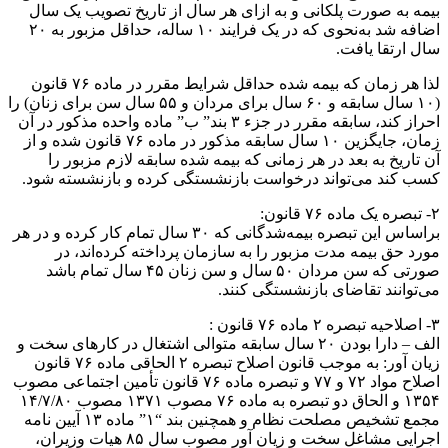
بیمه به صورت پلکانی و به ازای هر سال از تاریخ تصویب یک سال
اضافه شد به‌نحوی که در یک فرایند ۱۰ ساله، حداقل مزبور به ۲۰
سال ارتقا یافت.
لذا هر زمان که بیمه شده حداقل شرایط مقرر در ماده ۷۶ قانون
(۱۰ سال سابقه و ۶۰ سال برای مردان و ۵۵ سال سن برای زنان) را
احراز کند، سابقه مقرر در جزء ۳ بند” ب”‌ ماده واحده مذکور در آن
زمان، جایگزین ۱۰ سال سابقه مذکور در ماده ۷۶ قانون شده و از
آن تاریخ به بعد در هر زمانی که بیمه شده سابقه لازم مزبور را
کسب کند می‌تواند درخواست بازنشستگی کرده و بازنشسته شود.
۲- تبصره یک ماده ۷۶ قانون:
براساس این تبصره بیمه‌شدگانی که ۳۰ سال تمام کار کرده و در هر
مورد حق بیمه مدت مزبور را به سازمان پرداخته کرده‌اند، در
صورتی که سن مردان ۵۰ سال و سن زنان ۴۵ سال تمام باشد
می‌توانند تقاضای بازنشستگی کنند.
۳- اصلاحیه تبصره ۲ ماده ۷۶ قانون :
الف – دارا بودن ۲۰ سال سابقه متوالی اشتغال در کارهای سخت و
زیان آور: به موجب قانون اصلاح تبصره ۲ الحاقی ماده ۷۶ قانون
اصلاح مواد ۷۲ و ۷۷ و تبصره ماده ۷۶ قانون تأمین اجتماعی مصوب
۱۳۵۴ و الحاق دو تبصره به ماده ۷۶ مصوب ۱۳۷۱ مصوب ۱۴/۷/۸۰
مجمع تشخیص مصلحت نظام و همچنین بند “۱” ماده ۱۳ آیین نامه
اجرایی مشاغل سخت و زیان آور مصوب سال ۸۵ هیات وزیران،