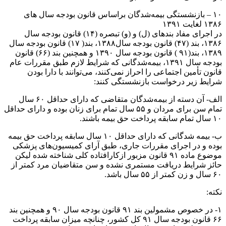
۱۰ – بازنشستگی بیمه‌شدگان براساس قانون بودجه سال های
۱۳۸۶ لغایت ۱۳۹۱
در اجرای مفاد بندهای (ل) و (و) تبصره (۱۴) قانون بودجه سال
۱۳۸۶، بند (۴۷) قانون بودجه سال۱۳۸۸، بند( ۱۷) قانون بودجه سال
۱۳۸۹، بند(۹۱ ) قانون بودجه سال ۱۳۹۰ و همچنین بند (۶۶) قانون
بودجه سال ۱۳۹۱، بیمه‌شدگانی که شرایط لازم طبق مقررات عام
قانون تأمین اجتماعی را احراز نمی‌کنند، می‌توانند با دارا بودن
شرایط زیر درخواست بازنشستگی کنند:
الف- آن دسته از بیمه‌شدگان متقاضی که دارای حداقل ۶۰ سال
تمام سن برای مردان و ۵۵ سال تمام برای زنان بوده و دارای حداقل
۱۰ سال تمام سابقه پرداخت حق بیمه باشند.
ب- بیمه شدگانی که دارای حداقل ۱۰ سال سابقه پرداخت حق بیمه
بوده و در اجرای مقررات جاری، طبق آرای کمیسیون‌های پزشکی
موضوع ماده ۹۱ قانون مزبور ازکارافتاده کلی شناخته شده لیکن
حائز شرایط دریافت مستمری نشده و سن متقاضیان مرد کمتر از
۶۰ سال و زن کمتر از ۵۵ سال باشد.
نکته:
۱- در خصوص مشمولین بند ۹۱ قانون بودجه سال ۹۰ و همچنین بند
۶۶ قانون بودجه سال ۹۱ کل کشور، چنانچه میزان سابقه پرداخت