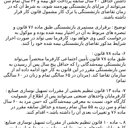
داشتن حداقل ۲۰ سال سابقه پرداخت حق بیمه و ۴۲ سال تمام سن
می‌توانند از مزایای بازنشستگی بهره‌مند شوند، به شرط آن که در
زمان تقاضای بازنشستگی یا ترک کار مشمول قانون کار قرار
داشته باشند.
توضیح : برقراری مستمری بازنشستگی طبق ماده ۷۶ قانون و
تبصره های مربوط به آن در اختیار بیمه شده بوده و موکول به
درخواست کتبی وی خواهد بود، کارفرما نمی تواند در صورت احراز
شرایط مذکور تقاضای بازنشستگی بیمه شده خود را کنند.
۶- ماده ۷۸ قانون :
طبق ماده ۷۸ قانون تأمین اجتماعی کارفرما منحصراً می‌تواند
بازنشستگی بیمه‌شدگانی را که حداقل پنج سال پس از رسیدن به
سن بازنشستگی مقرر در این قانون به کار خود ادامه داده اند از
سازمان تقاضا کند. (مردان در ۶۵ سالگی تمام و زنان در ۶۰ سالگی
تمام)
۷- ماده ۱۳ قانون تنظیم بخشی از مقررات تسهیل نوسازی صنایع :
کارفرمایان واحدهای صنعتی می‌توانند پس از اطلاع از شمولیت
کارگاه خود، نسبت به معرفی بیمه‌شدگانی که «سن مرد به ۶۰ سال
تمام و سن زن به ۵۵ سال تمام رسیده و حداقل سابقه مقرر در
ماده ۷۶ و تغییرات بعدی آن را داشته باشد.» اقدام کنند.
۸ ـ- ماده ۱۰ قانون تنظیم بخشی از مقررات تسهیل نوسازی صنایع:
کارفرمایان واحدهای صنعتی دارای پروانه بهره برداری از وزارت