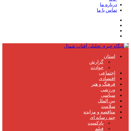
درباره ما
تماس با ما
استان
گزارش
حوادث
اجتماعی
اقتصادی
فرهنگ و هنر
ورزشی
سیاسی
بین الملل
سلامت
مناقصه و مزایده
چند رسانه ای
پادکست
فیلم