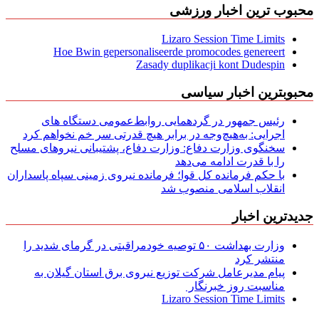
محبوب ترین اخبار ورزشی
Lizaro Session Time Limits
Hoe Bwin gepersonaliseerde promocodes genereert
Zasady duplikacji kont Dudespin
محبوبترین اخبار سیاسی
رئیس جمهور در گردهمایی روابط‌عمومی دستگاه های
اجرایی: به‌هیچ‌وجه در برابر هیچ قدرتی سر خم نخواهم کرد
سخنگوی وزارت دفاع: وزارت دفاع، پشتیبانی نیرو‌های مسلح
را با قدرت ادامه می‌دهد
با حکم فرمانده کل قوا؛ فرمانده نیروی زمینی سپاه پاسداران
انقلاب اسلامی منصوب شد
جدیدترین اخبار
وزارت بهداشت ۵۰ توصیه خودمراقبتی در گرمای شدید را
منتشر کرد
پیام مدیرعامل شركت توزیع نیروی برق استان گیلان به
مناسبت روز خبرنگار ‌
Lizaro Session Time Limits