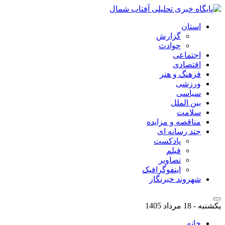
استان
گزارش
حوادث
اجتماعی
اقتصادی
فرهنگ و هنر
ورزشی
سیاسی
بین الملل
سلامت
مناقصه و مزایده
چند رسانه ای
پادکست
فیلم
تصاویر
اینفوگرافیک
شهروند خبرنگار
یکشنبه - 18 مرداد 1405
خانه