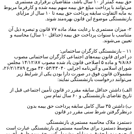
حق بیمه کمتر از ۱۰ سال باشد، متقاضیان برقراری مستمری
می‌توانند با پرداخت مبلغ حق بیمه سهم بیمه شده و کارفرما مربوط
به مابه التفاوت سابقه پرداخت حق بیمه تا ۱۰ سال از مزایای
بازنشستگی موضوع این قانون بهره‌مند شوند.
۲- میزان مستمری با رعایت مفاد ماده ۷۷ قانون و تبصره ذیل آن
متناسب با سنوات پرداخت حق بیمه (حداقل ۱۰ سال) محاسبه و
تعیین می‌شوند.
۱۱ – بازنشستگی کارگران ساختمانی:
در اجرای قانون بیمه‌های اجتماعی کارگران ساختمانی مصوب
۹/۸/۸۶ و ماده ۵ اصلاحی قانون یاد شده مصوب ۱۴/۱۲/۸۷ مجلس
شورای اسلامی و آئین‌نامه اجرایی ۴۲۰۵۳/۴۳۰۴۰ مورخ ۲۶/۲/۱۳۸۹،
مشمولان قانون فوق در صورت دارا بودن یکی از شرایط زیر
می‌توانند درخواست بازنشستگی نمایند:
الف) داشتن حداقل سابقه مقرر در قانون تأمین اجتماعی قبل از
تاریخ تقاضای بازنشستگی و ۶۰ سال تمام سن
ب) داشتن ۳۵ سال کامل سابقه پرداخت حق بیمه بدون
درنظرگرفتن شرط سنی مقرر در قانون
دستمزد ملاک محاسبه مستمری بازنشستگی
متوسط دستمزد برای محاسبه مستمری بازنشستگی عبارت است
از جمع مزد یا حقوق و مزایای مشمول کسر حق بیمه ظرف آخرین