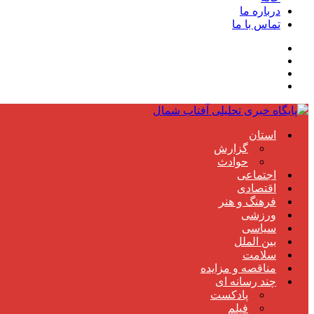
درباره ما
تماس با ما
استان
گزارش
حوادث
اجتماعی
اقتصادی
فرهنگ و هنر
ورزشی
سیاسی
بین الملل
سلامت
مناقصه و مزایده
چند رسانه ای
پادکست
فیلم