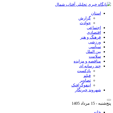
استان
گزارش
حوادث
اجتماعی
اقتصادی
فرهنگ و هنر
ورزشی
سیاسی
بین الملل
سلامت
مناقصه و مزایده
چند رسانه ای
پادکست
فیلم
تصاویر
اینفوگرافیک
شهروند خبرنگار
پنج‌شنبه - 15 مرداد 1405
خانه