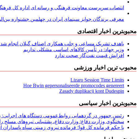
انتصاب سرپرست معاونت فرهنگی و رسانه ای اداره کل فرهنگ و
معرفی برندگان جوایز سینمای ایران در چهلمین جشنواره بین‌المل
محبوبترین اخبار اقتصادی
باهدف تشریک مساعی و جلب همکاری اصناف گیلان انجام شد: ج
وزیر جهاد: در تأمین کالاهای اساسی مشکلی نداریم
افزایش قیمت نفت‌گاز صحت ندارد
محبوب ترین اخبار ورزشی
Lizaro Session Time Limits
Hoe Bwin gepersonaliseerde promocodes genereert
Zasady duplikacji kont Dudespin
محبوبترین اخبار سیاسی
رئیس جمهور در گردهمایی روابط‌عمومی دستگاه های اجرایی: به‌
سخنگوی وزارت دفاع: وزارت دفاع، پشتیبانی نیرو‌های مسلح را 
با حکم فرمانده کل قوا؛ فرمانده نیروی زمینی سپاه پاسداران