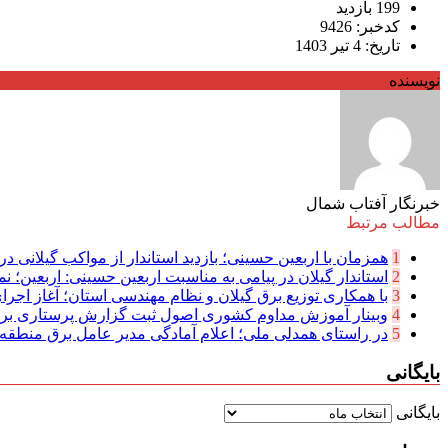
199 بازدید
کدخبر: 9426
تاریخ: 4 تیر 1403
نویسنده
خبرنگار آفتاب شمال
مطالب مرتبط
1
همزمان با اربعین حسینی؛ بازدید استاندار از مواکب گیلانی در 
2
استاندار گیلان در پیامی به مناسبت اربعین حسینی: اربعین؛ نما
3
با همکاری توزیع برق گیلان و نظام مهندسی استان؛ آغاز اجرا
4
وبینار آموزش مداوم کشوری اصول ثبت گزارش پرستاری بر
5
در راستای همدلی ملی؛ اعلام آمادگی مدیر عامل برق منطقه‌ای
بایگانی
بایگانی