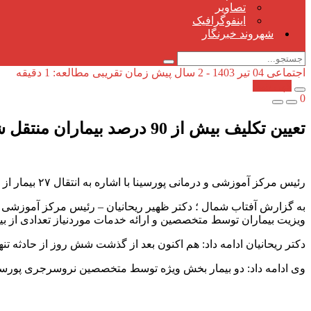
تصاویر
اینفوگرافیک
شهروند خبرنگار
اجتماعی
04 تیر 1403 - 2 سال پیش
زمان تقریبی مطالعه: 1 دقیقه
کپی شد!
0
تعیین تکلیف بیش از 90 درصد بیماران منتقل شده از بیمارستان قائم به مرکز آموزشی و درمانی پورسینا
رئیس مرکز آموزشی و درمانی پورسینا با اشاره به انتقال ۲۷ بیمار از بیمارستان قائم (عج) به این مرکز اظهار داشت: در حال حاضر تنها ۲ بیمار بستری بوده و سایر بیماران تعیین تکلیف و ترخیص شده‌اند.
ویزیت بیماران توسط متخصصین و ارائه خدمات موردنیاز تعدادی از بیماران باتوجه‌به ن
دکتر ریحانیان ادامه داد: هم اکنون بعد از گذشت شش روز از حادثه ت
وی ادامه داد: دو بیمار بخش ویژه توسط متخصصین نروسرجری پورسینا 