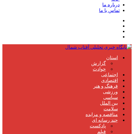
درباره ما
تماس با ما
استان
گزارش
حوادث
اجتماعی
اقتصادی
فرهنگ و هنر
ورزشی
سیاسی
بین الملل
سلامت
مناقصه و مزایده
چند رسانه ای
پادکست
فیلم