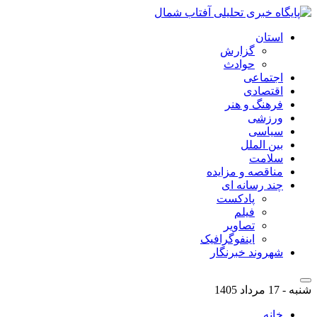
استان
گزارش
حوادث
اجتماعی
اقتصادی
فرهنگ و هنر
ورزشی
سیاسی
بین الملل
سلامت
مناقصه و مزایده
چند رسانه ای
پادکست
فیلم
تصاویر
اینفوگرافیک
شهروند خبرنگار
شنبه - 17 مرداد 1405
خانه