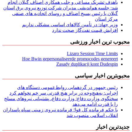
باهدف تشریک مساعی و جلب همکاری اصناف گیلان انجام
شد: جلسه هم‌اندیشی مدیران شركت توزیع نیروی برق استان
گیلان با رئیس بسیج اصناف و روسای اتحادیه های صنفی
مركز استان
وزیر جهاد: در تأمین کالاهای اساسی مشکلی نداریم
افزایش قیمت نفت‌گاز صحت ندارد
محبوب ترین اخبار ورزشی
Lizaro Session Time Limits
Hoe Bwin gepersonaliseerde promocodes genereert
Zasady duplikacji kont Dudespin
محبوبترین اخبار سیاسی
رئیس جمهور در گردهمایی روابط‌عمومی دستگاه های
اجرایی: به‌هیچ‌وجه در برابر هیچ قدرتی سر خم نخواهم کرد
سخنگوی وزارت دفاع: وزارت دفاع، پشتیبانی نیرو‌های مسلح
را با قدرت ادامه می‌دهد
با حکم فرمانده کل قوا؛ فرمانده نیروی زمینی سپاه پاسداران
انقلاب اسلامی منصوب شد
جدیدترین اخبار