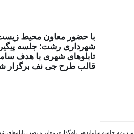
با حضور معاون محیط زیست
شهرداری رشت؛ جلسه پیگیری 
تابلوهای شهری با هدف سام
قالب طرح جی نف برگزار ش
زارش آفتاب شمال ، صبح امروز (۳۰ فروردین)، جلسه ساماندهی نام‌گذاری معابر و ن