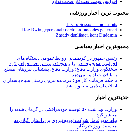
افزایش قیمت نفت‌گاز صحت ندارد
محبوب ترین اخبار ورزشی
Lizaro Session Time Limits
Hoe Bwin gepersonaliseerde promocodes genereert
Zasady duplikacji kont Dudespin
محبوبترین اخبار سیاسی
رئیس جمهور در گردهمایی روابط‌عمومی دستگاه های
اجرایی: به‌هیچ‌وجه در برابر هیچ قدرتی سر خم نخواهم کرد
سخنگوی وزارت دفاع: وزارت دفاع، پشتیبانی نیرو‌های مسلح
را با قدرت ادامه می‌دهد
با حکم فرمانده کل قوا؛ فرمانده نیروی زمینی سپاه پاسداران
انقلاب اسلامی منصوب شد
جدیدترین اخبار
وزارت بهداشت ۵۰ توصیه خودمراقبتی در گرمای شدید را
منتشر کرد
پیام مدیرعامل شركت توزیع نیروی برق استان گیلان به
مناسبت روز خبرنگار ‌