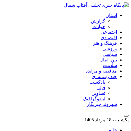
استان
گزارش
حوادث
اجتماعی
اقتصادی
فرهنگ و هنر
ورزشی
سیاسی
بین الملل
سلامت
مناقصه و مزایده
چند رسانه ای
پادکست
فیلم
تصاویر
اینفوگرافیک
شهروند خبرنگار
یکشنبه - 18 مرداد 1405
خانه