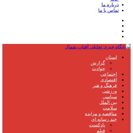
درباره ما
تماس با ما
استان
گزارش
حوادث
اجتماعی
اقتصادی
فرهنگ و هنر
ورزشی
سیاسی
بین الملل
سلامت
مناقصه و مزایده
چند رسانه ای
پادکست
فیلم