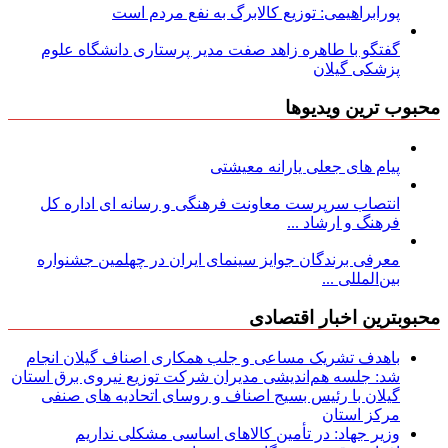
پورابراهیمی: توزیع کالابرگ به نفع مردم است
گفتگو با طاهره زاهد صفت مدیر پرستاری دانشگاه علوم
پزشکی گیلان
محبوب ترین ویدیوها
پیام های جعلی یارانه معیشتی
انتصاب سرپرست معاونت فرهنگی و رسانه ای اداره کل
فرهنگ و ارشاد ...
معرفی برندگان جوایز سینمای ایران در چهلمین جشنواره
بین‌المللی ...
محبوبترین اخبار اقتصادی
باهدف تشریک مساعی و جلب همکاری اصناف گیلان انجام
شد: جلسه هم‌اندیشی مدیران شركت توزیع نیروی برق استان
گیلان با رئیس بسیج اصناف و روسای اتحادیه های صنفی
مركز استان
وزیر جهاد: در تأمین کالاهای اساسی مشکلی نداریم