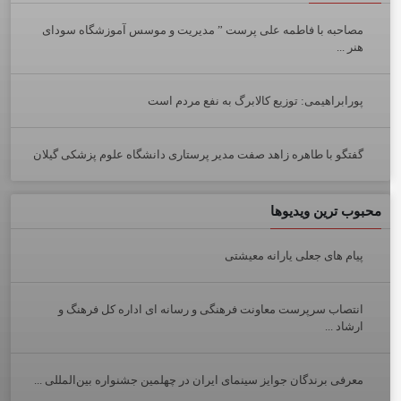
مصاحبه با فاطمه علی پرست ” مدیریت و موسس آموزشگاه سودای
هنر ...
پورابراهیمی: توزیع کالابرگ به نفع مردم است
گفتگو با طاهره زاهد صفت مدیر پرستاری دانشگاه علوم پزشکی گیلان
محبوب ترین ویدیوها
پیام های جعلی یارانه معیشتی
انتصاب سرپرست معاونت فرهنگی و رسانه ای اداره کل فرهنگ و
ارشاد ...
معرفی برندگان جوایز سینمای ایران در چهلمین جشنواره بین‌المللی ...