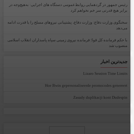
رئیس جمهور در گردهمایی روابط‌عمومی دستگاه های اجرایی: به‌هیچ‌وجه در
برابر هیچ قدرتی سر خم نخواهم کرد
سخنگوی وزارت دفاع: وزارت دفاع، پشتیبانی نیرو‌های مسلح را با قدرت ادامه
می‌دهد
با حکم فرمانده کل قوا؛ فرمانده نیروی زمینی سپاه پاسداران انقلاب اسلامی
منصوب شد
جدیدترین اخبار
Lizaro Session Time Limits
Hoe Bwin gepersonaliseerde promocodes genereert
Zasady duplikacji kont Dudespin