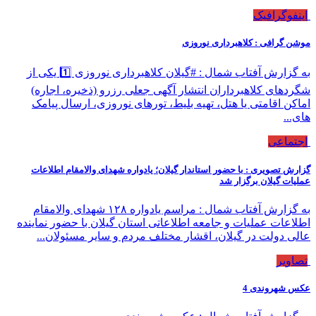
اینفوگرافیک
موشن گرافی : کلاهبرداری نوروزی
به گزارش آفتاب شمال : #گیلان کلاهبرداری نوروزی 1️⃣ یکی از
شگردهای کلاهبرداران انتشار آگهی جعلی رزرو (ذخیره، اجاره)
اماکن اقامتی یا هتل، تهیه بلیط، تورهای نوروزی، ارسال پیامک
های...
اجتماعی
گزارش تصویری : با حضور استاندار گیلان؛ یادواره شهدای والامقام اطلاعات
عملیات گیلان برگزار شد
به گزارش آفتاب شمال : مراسم یادواره ۱۲۸ شهدای والامقام
اطلاعات عملیات و جامعه اطلاعاتی استان گیلان با حضور نماینده
عالی دولت در گیلان، اقشار مختلف مردم و سایر مسئولان...
تصاویر
عکس شهروندی 4