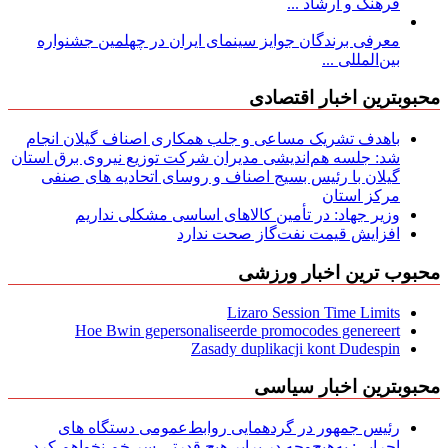
فرهنگ و ارشاد ...
معرفی برندگان جوایز سینمای ایران در چهلمین جشنواره
بین‌المللی ...
محبوبترین اخبار اقتصادی
باهدف تشریک مساعی و جلب همکاری اصناف گیلان انجام
شد: جلسه هم‌اندیشی مدیران شركت توزیع نیروی برق استان
گیلان با رئیس بسیج اصناف و روسای اتحادیه های صنفی
مركز استان
وزیر جهاد: در تأمین کالاهای اساسی مشکلی نداریم
افزایش قیمت نفت‌گاز صحت ندارد
محبوب ترین اخبار ورزشی
Lizaro Session Time Limits
Hoe Bwin gepersonaliseerde promocodes genereert
Zasady duplikacji kont Dudespin
محبوبترین اخبار سیاسی
رئیس جمهور در گردهمایی روابط‌عمومی دستگاه های
اجرایی: به‌هیچ‌وجه در برابر هیچ قدرتی سر خم نخواهم کرد