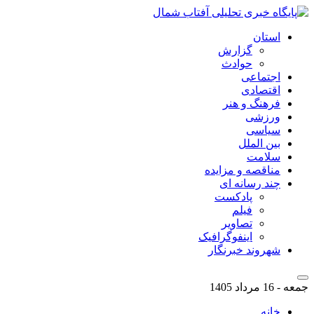
استان
گزارش
حوادث
اجتماعی
اقتصادی
فرهنگ و هنر
ورزشی
سیاسی
بین الملل
سلامت
مناقصه و مزایده
چند رسانه ای
پادکست
فیلم
تصاویر
اینفوگرافیک
شهروند خبرنگار
جمعه - 16 مرداد 1405
خانه