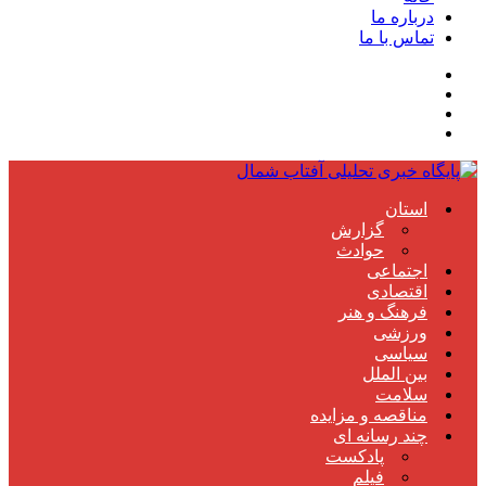
درباره ما
تماس با ما
استان
گزارش
حوادث
اجتماعی
اقتصادی
فرهنگ و هنر
ورزشی
سیاسی
بین الملل
سلامت
مناقصه و مزایده
چند رسانه ای
پادکست
فیلم