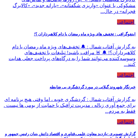
مشکوکی با عنوان «واریزی شگفتانه»، «یارانه جدید»، «کالابرگ
فجرانه» در حال...
اجتماعی
اینفوگرافی : تخفیف های ویژه ماه رمضان یا دام کلاهبرداران ؟!
به گزارش آفتاب شمال : 🔔 تخفیف‌های ویژه ماه رمضان یا دام
کلاهبرداران؟! 🔔 🚨 مراقب باشید! تبلیغات با تخفیف‌های
وسوسه‌کننده می‌توانند شما را به درگاه‌های پرداخت جعلی هدایت
کنند...
اجتماعی
خبرنگار شهروند گیلانی در مورد گردشگری بی ضابطه
به گزارش آفتاب شمال : گردشگری خوبه ، اما وقتی هیچ برنامه ای
برای جمع آوری زباله ، مدیریت ترافیک یا حمایت از بومی ها نیست .
فقط به مردم...
اجتماعی
گزارش تصویری :بازدید معاون علمی،فناوری و اقتصاد دانش بنیان رئیس جمهور و