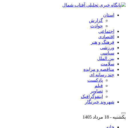
استان
گزارش
حوادث
اجتماعی
اقتصادی
فرهنگ و هنر
ورزشی
سیاسی
بین الملل
سلامت
مناقصه و مزایده
چند رسانه ای
پادکست
فیلم
تصاویر
اینفوگرافیک
شهروند خبرنگار
یکشنبه - 18 مرداد 1405
خانه