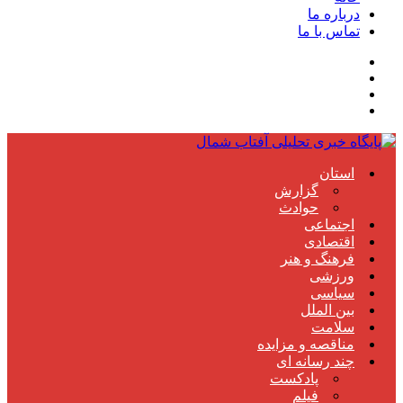
درباره ما
تماس با ما
استان
گزارش
حوادث
اجتماعی
اقتصادی
فرهنگ و هنر
ورزشی
سیاسی
بین الملل
سلامت
مناقصه و مزایده
چند رسانه ای
پادکست
فیلم