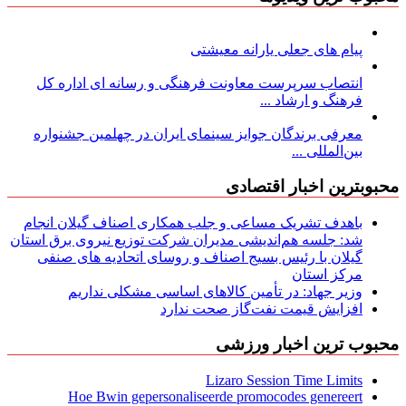
پیام های جعلی یارانه معیشتی
انتصاب سرپرست معاونت فرهنگی و رسانه ای اداره کل
فرهنگ و ارشاد ...
معرفی برندگان جوایز سینمای ایران در چهلمین جشنواره
بین‌المللی ...
محبوبترین اخبار اقتصادی
باهدف تشریک مساعی و جلب همکاری اصناف گیلان انجام
شد: جلسه هم‌اندیشی مدیران شركت توزیع نیروی برق استان
گیلان با رئیس بسیج اصناف و روسای اتحادیه های صنفی
مركز استان
وزیر جهاد: در تأمین کالاهای اساسی مشکلی نداریم
افزایش قیمت نفت‌گاز صحت ندارد
محبوب ترین اخبار ورزشی
Lizaro Session Time Limits
Hoe Bwin gepersonaliseerde promocodes genereert