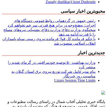
Zasady duplikacji kont Dudespin
محبوبترین اخبار سیاسی
رئیس جمهور در گردهمایی روابط‌عمومی دستگاه های
اجرایی: به‌هیچ‌وجه در برابر هیچ قدرتی سر خم نخواهم کرد
سخنگوی وزارت دفاع: وزارت دفاع، پشتیبانی نیرو‌های مسلح
را با قدرت ادامه می‌دهد
با حکم فرمانده کل قوا؛ فرمانده نیروی زمینی سپاه پاسداران
انقلاب اسلامی منصوب شد
جدیدترین اخبار
وزارت بهداشت ۵۰ توصیه خودمراقبتی در گرمای شدید را
منتشر کرد
پیام مدیرعامل شركت توزیع نیروی برق استان گیلان به
مناسبت روز خبرنگار ‌
Lizaro Session Time Limits
پایگاه خبری تحلیلی آفتاب شمال در راستای رسالت مطبوعات و
تنویر افکار عمومی و توسعه فرهنگی که مقدمه آن پایبندی به