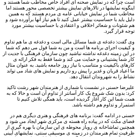
است چرا که در نمایش صحنه ای افراد خاص مخاطب شما هستند و
اینگونه نمایشها در تالارهای نمایش بیشتر تخصصی محور هستند اما
مخاطب شما در نمایش خیابانی عامه ی مردم هستند که به همین
دلیل باید با حساسیت بیشتر عمل کنید تا هم نیاز آنها برآورده شود و
هم شئونات و شعائر اخلاقی و اعتقادی با حساسیت بیشتر مورد
توجه قرار گیرد.
وی گفت: دغدغه ی شما مسائل مالی است و دغدغه ی ما هم تداوم
و کیفیت اجرای برنامه ها است و من به شما قول می دهم که شما
در این زمینه دغدغه نداشته نباشید چون سازمان فرهنگی با جدیت از
کار شما پشتیبانی و حمایت می کند و شما فقط به فکر ارائه ی
کارهای باکیفیت و متناسب با نیاز روز جامعه باشید. به عنوان مثال
ما اعیاد قربان و غدیر را پیش رو داریم و نمایش های شاد می تواند
نشاط را به شهروندان انتقال دهد.
علیرضا حسنی در نشست با شماری از هنرمندان شهر رشت تاکید
کرد: بدون شک شروع یک کار آسانتر از تداوم آن است و حالا که به
همت شما این کار آغاز گردیده است، باید همگی تلاش کنیم تا
استمرار و تداوم هم داشته باشد.
حسنی در ادامه گفت: برنامه های فرهنگی و هنری دیگری هم در
فضای مکث که در پیاده راه هسته ی مرکزی شهر ایجاد می شود و
همچنین تماشاخانه ی روباز محوطه ی این سازمان با بهره گیری از
ظرفیت تمام هنرمندان در زمینه ی موسیقی سنتی، نمایشهای آیینی