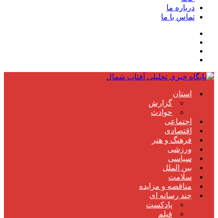
درباره ما
تماس با ما
استان
گزارش
حوادث
اجتماعی
اقتصادی
فرهنگ و هنر
ورزشی
سیاسی
بین الملل
سلامت
مناقصه و مزایده
چند رسانه ای
پادکست
فیلم