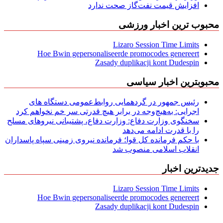
افزایش قیمت نفت‌گاز صحت ندارد
محبوب ترین اخبار ورزشی
Lizaro Session Time Limits
Hoe Bwin gepersonaliseerde promocodes genereert
Zasady duplikacji kont Dudespin
محبوبترین اخبار سیاسی
رئیس جمهور در گردهمایی روابط‌عمومی دستگاه های
اجرایی: به‌هیچ‌وجه در برابر هیچ قدرتی سر خم نخواهم کرد
سخنگوی وزارت دفاع: وزارت دفاع، پشتیبانی نیرو‌های مسلح
را با قدرت ادامه می‌دهد
با حکم فرمانده کل قوا؛ فرمانده نیروی زمینی سپاه پاسداران
انقلاب اسلامی منصوب شد
جدیدترین اخبار
Lizaro Session Time Limits
Hoe Bwin gepersonaliseerde promocodes genereert
Zasady duplikacji kont Dudespin