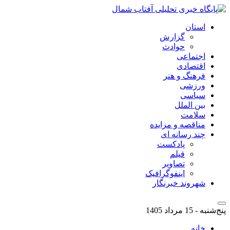
استان
گزارش
حوادث
اجتماعی
اقتصادی
فرهنگ و هنر
ورزشی
سیاسی
بین الملل
سلامت
مناقصه و مزایده
چند رسانه ای
پادکست
فیلم
تصاویر
اینفوگرافیک
شهروند خبرنگار
پنج‌شنبه - 15 مرداد 1405
خانه