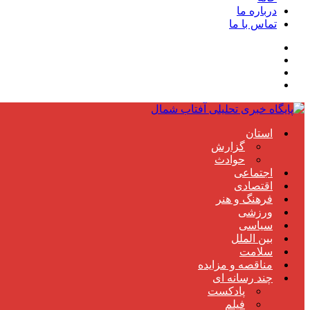
درباره ما
تماس با ما
استان
گزارش
حوادث
اجتماعی
اقتصادی
فرهنگ و هنر
ورزشی
سیاسی
بین الملل
سلامت
مناقصه و مزایده
چند رسانه ای
پادکست
فیلم