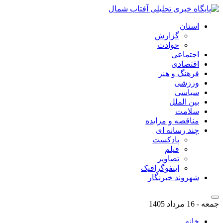
استان
گزارش
حوادث
اجتماعی
اقتصادی
فرهنگ و هنر
ورزشی
سیاسی
بین الملل
سلامت
مناقصه و مزایده
چند رسانه ای
پادکست
فیلم
تصاویر
اینفوگرافیک
شهروند خبرنگار
جمعه - 16 مرداد 1405
خانه