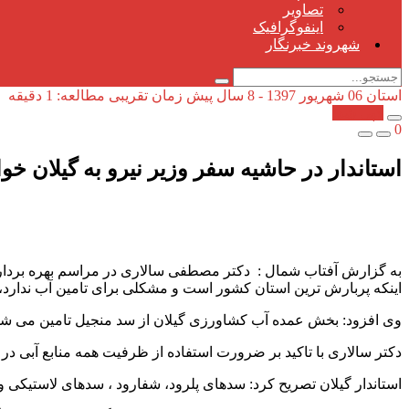
تصاویر
اینفوگرافیک
شهروند خبرنگار
استان
06 شهریور 1397 - 8 سال پیش
زمان تقریبی مطالعه: 1 دقیقه
کپی شد!
0
استاندار در حاشیه سفر وزیر نیرو به گیلان خ
اینکه پربارش ترین استان کشور است و مشکلی برای تامین آب ندا
وی افزود: بخش عمده آب کشاورزی گیلان از سد منجیل تامین می شود
دکتر سالاری با تاکید بر ضرورت استفاده از ظرفیت همه منابع آبی در گی
استاندار گیلان تصریح کرد: سدهای پلرود، شفارود ، سدهای لاستیکی