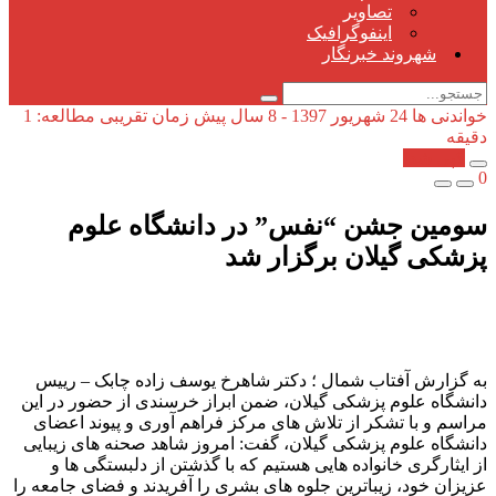
تصاویر
اینفوگرافیک
شهروند خبرنگار
خواندنی ها
24 شهریور 1397 - 8 سال پیش
زمان تقریبی مطالعه: 1
دقیقه
کپی شد!
0
سومین جشن “نفس” در دانشگاه علوم
پزشکی گیلان برگزار شد
به گزارش آفتاب شمال ؛ دکتر شاهرخ یوسف زاده چابک – رییس
دانشگاه علوم پزشکی گیلان، ضمن ابراز خرسندی از حضور در این
مراسم و با تشکر از تلاش های مرکز فراهم آوری و پیوند اعضای
دانشگاه علوم پزشکی گیلان، گفت: امروز شاهد صحنه های زیبایی
از ایثارگری خانواده هایی هستیم که با گذشتن از دلبستگی ها و
عزیزان خود، زیباترین جلوه های بشری را آفریدند و فضای جامعه را