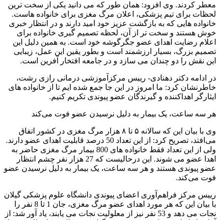
معطر کردند. وی افزود: همان طور که می دانید یکی از سخت ترین
لحظات برای تیم پزشکی، اعلان مرگ مغزی برای خانواده هاست.
خانواده هایی که به بازگشت عزیز خود امید دارند و در انتظار خبری
خوش هستند و سخت تر از آن، لحظه تصمیم گیری خانواده برای
اعلام رضایت اهدای عضو جگرگوشه خود است. به همین دلیل این
تصمیم بزرگ، بسیار ارزشمند است و بطور یقین این عمل، زیبایی
این نقش را دو چندان می سازد و در جامعه افتخار آفرین است.
در ادامه دکتر دهنادی- رییس مرکزآموزشی درمانی رازی رشت،
خاطرنشان کرد: ما امروز در این جا جمع شده ایم تا از خانواده های
ایثارگر اهداکننده و گیرندگان عضو پیوندی تکریم کنیم.
هر سه ساعت، یک بیمار به دلیل نرسیدن عضو فوت می‌کند
وی با بیان این که سالانه ۵ تا ۸ هزار مرگ مغزی در کشور اتفاق
می‌افتد، تصریح کرد: از این تعداد 50 درصد قابلیت اهدای عضو دارند.
ولی از این تعداد فقط خانواده های 800 بیمار مرگ مغزی حاضر به
اهدا عضو می شوند. این درحالیست که 27 هزار نفر چشم انتظار
عضو پیوندی هستند و هر سه ساعت، یک بیمار به دلیل نرسیدن عضو
فوت می‌کند.
رییس مرکز فراهم‌آوری اعضای پیوندی دانشگاه علوم پزشکی گیلان
با بیان این که هر مورد اهدای عضو مرگ مغزی، جان 1 تا 8 نفر را
نجات می دهد و 53 نفر نیز از معلولیت نجات می یابند، یاد آور شد: از