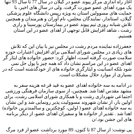
آغاز راه اندازی مرکز پیوند عضو در گیلان در سال 77 تا سال 93 تنها
یک مورد اهدای عضو صورت گرفت. ولی در سال های اخیر، با
حمایت های مسوولین استان به ویژه رییس دانشگاه علوم پزشکی
گیلان، استاندار، نمایندگان مجلس، نام آوران و هنرمندان و همچنین
تلاش شبانه روزی تیم پیوند عضو در بیمارستان پورسینا و رازی
رشت ، شاهد افزایش قابل توجهی از اهدای عضو در این استان
هستیم.
جعفرزاده نماینده مردم رشت در مجلس نیز با بیان این که تلاش
های زیادی در مجلس شورای اسلامی برای افزایش اعتبارات حوزه
سلامت صورت گرفته است، اظهار کرد: حضور خانواده های ایثار گر
اهدای عضو در این مراسم نشان داد که همه چیز با پول حل نمی
شود بلکه انسانیت و ایثارگری خانواده های از خودگذشته است که در
بسیاری از موارد حلال مشکلات است.
در ادامه به سه خانواده اهدای عضو به قید قرعه هزینه سفر به
مشهد مقدس اهدا شد. همچنین، از سوی سازمان فرهنگی ورزشی
اجتماعی شهرداری رشت و با همکاری شورای اسلامی رشت، برای
اولین بار، از نشان شهروند مسوولیت پذیر رونمایی شد و این نشان
به سه خانواده اهدای عضو ( اولین، کوچکترین و سالمندترین خانواده)
اهدا شد . تقدیر از خانواده ها و سفیران اهدای عضو، از دیگر برنامه
های این جشن بود./ن
پی نوشت: از سال 87 تا کنون، 89 مورد برداشت عضو از فرد مرگ