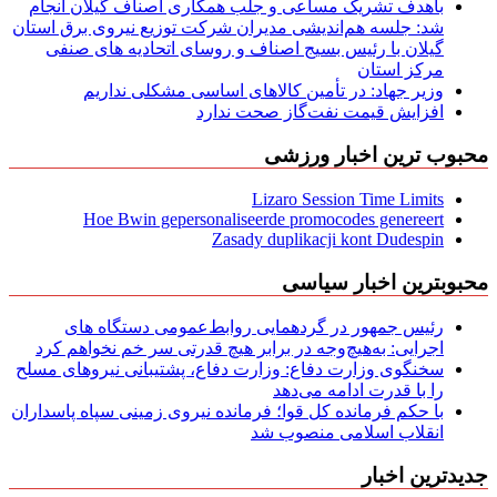
باهدف تشریک مساعی و جلب همکاری اصناف گیلان انجام
شد: جلسه هم‌اندیشی مدیران شركت توزیع نیروی برق استان
گیلان با رئیس بسیج اصناف و روسای اتحادیه های صنفی
مركز استان
وزیر جهاد: در تأمین کالاهای اساسی مشکلی نداریم
افزایش قیمت نفت‌گاز صحت ندارد
محبوب ترین اخبار ورزشی
Lizaro Session Time Limits
Hoe Bwin gepersonaliseerde promocodes genereert
Zasady duplikacji kont Dudespin
محبوبترین اخبار سیاسی
رئیس جمهور در گردهمایی روابط‌عمومی دستگاه های
اجرایی: به‌هیچ‌وجه در برابر هیچ قدرتی سر خم نخواهم کرد
سخنگوی وزارت دفاع: وزارت دفاع، پشتیبانی نیرو‌های مسلح
را با قدرت ادامه می‌دهد
با حکم فرمانده کل قوا؛ فرمانده نیروی زمینی سپاه پاسداران
انقلاب اسلامی منصوب شد
جدیدترین اخبار