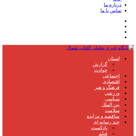
درباره ما
تماس با ما
استان
گزارش
حوادث
اجتماعی
اقتصادی
فرهنگ و هنر
ورزشی
سیاسی
بین الملل
سلامت
مناقصه و مزایده
چند رسانه ای
پادکست
فیلم