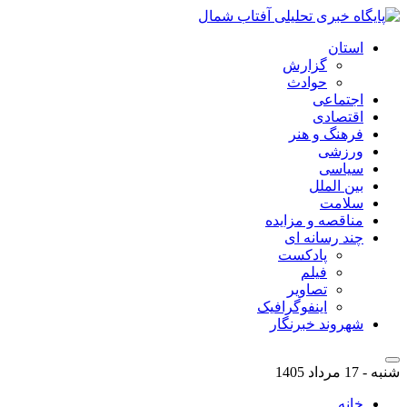
استان
گزارش
حوادث
اجتماعی
اقتصادی
فرهنگ و هنر
ورزشی
سیاسی
بین الملل
سلامت
مناقصه و مزایده
چند رسانه ای
پادکست
فیلم
تصاویر
اینفوگرافیک
شهروند خبرنگار
شنبه - 17 مرداد 1405
خانه