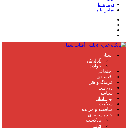
درباره ما
تماس با ما
استان
گزارش
حوادث
اجتماعی
اقتصادی
فرهنگ و هنر
ورزشی
سیاسی
بین الملل
سلامت
مناقصه و مزایده
چند رسانه ای
پادکست
فیلم