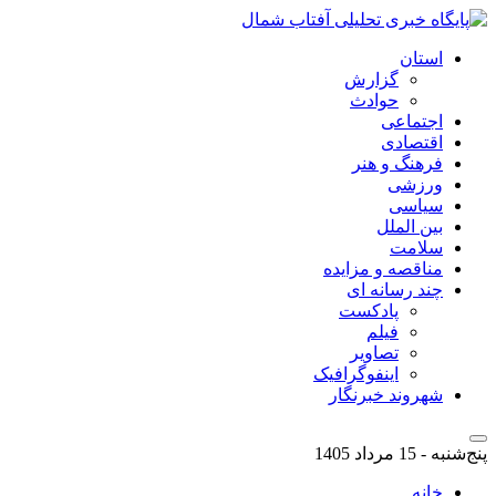
استان
گزارش
حوادث
اجتماعی
اقتصادی
فرهنگ و هنر
ورزشی
سیاسی
بین الملل
سلامت
مناقصه و مزایده
چند رسانه ای
پادکست
فیلم
تصاویر
اینفوگرافیک
شهروند خبرنگار
پنج‌شنبه - 15 مرداد 1405
خانه