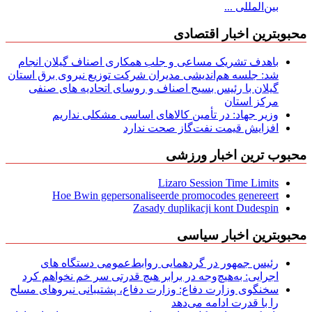
بین‌المللی ...
محبوبترین اخبار اقتصادی
باهدف تشریک مساعی و جلب همکاری اصناف گیلان انجام
شد: جلسه هم‌اندیشی مدیران شركت توزیع نیروی برق استان
گیلان با رئیس بسیج اصناف و روسای اتحادیه های صنفی
مركز استان
وزیر جهاد: در تأمین کالاهای اساسی مشکلی نداریم
افزایش قیمت نفت‌گاز صحت ندارد
محبوب ترین اخبار ورزشی
Lizaro Session Time Limits
Hoe Bwin gepersonaliseerde promocodes genereert
Zasady duplikacji kont Dudespin
محبوبترین اخبار سیاسی
رئیس جمهور در گردهمایی روابط‌عمومی دستگاه های
اجرایی: به‌هیچ‌وجه در برابر هیچ قدرتی سر خم نخواهم کرد
سخنگوی وزارت دفاع: وزارت دفاع، پشتیبانی نیرو‌های مسلح
را با قدرت ادامه می‌دهد