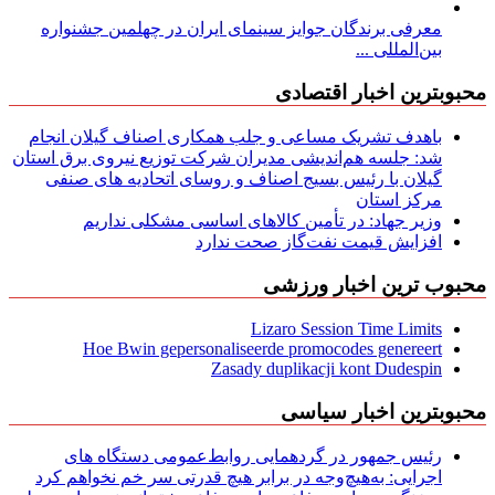
معرفی برندگان جوایز سینمای ایران در چهلمین جشنواره
بین‌المللی ...
محبوبترین اخبار اقتصادی
باهدف تشریک مساعی و جلب همکاری اصناف گیلان انجام
شد: جلسه هم‌اندیشی مدیران شركت توزیع نیروی برق استان
گیلان با رئیس بسیج اصناف و روسای اتحادیه های صنفی
مركز استان
وزیر جهاد: در تأمین کالاهای اساسی مشکلی نداریم
افزایش قیمت نفت‌گاز صحت ندارد
محبوب ترین اخبار ورزشی
Lizaro Session Time Limits
Hoe Bwin gepersonaliseerde promocodes genereert
Zasady duplikacji kont Dudespin
محبوبترین اخبار سیاسی
رئیس جمهور در گردهمایی روابط‌عمومی دستگاه های
اجرایی: به‌هیچ‌وجه در برابر هیچ قدرتی سر خم نخواهم کرد