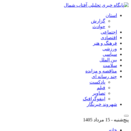
استان
گزارش
حوادث
اجتماعی
اقتصادی
فرهنگ و هنر
ورزشی
سیاسی
بین الملل
سلامت
مناقصه و مزایده
چند رسانه ای
پادکست
فیلم
تصاویر
اینفوگرافیک
شهروند خبرنگار
پنج‌شنبه - 15 مرداد 1405
خانه