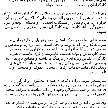
های این نظام و انقلاب را، مردمی بودن آن دانست و مسئولان و
کارگزاران را متصف به این صفت خواند.
وی با تاکید بر لزوم نقدپذیر بودن مسئولان و کارگزاران نظام، اذعان
داشت: در شرایط خاص بین المللی و داخلی که اکنون کشور در آن
قرار دارد، مردم متاثر از مشکلات اقتصادی و معیشتی بوده و افراد
حقوق بگیر مانند کارمندان و کارگران فشار بیشتری را متحمل می
شوند.
مقام عالی دولت در مرکز استان، ضمن تجلیل از کارفرمایان و
سرمایه گذارانی که به تولید و ایجاد اشتغال می پردازند و مقدس و
شریف خواندن کلیه افرادی که با نیت خدمتگزاری به جامعه، در
صدد کار، تلاش و تولید هستند، خاطرنشان کرد: جامعه ی شریف
کارگری، تقدس ویژه ای در فرهنگ ما داشته و مطابق باورهای دینی
و سنتی ما، شایسته ی تکریم و حمایت هستند و باید حداقل های
زندگی آنان مانند خدمات رفاهی، مسائل حقوقی و معیشتی و…
تامین شود.
میرشمس مومنی زاده دغدغه ی همه ی مسئولان و کارگزاران
دولتی را خدمت به مردم و رفع مشکلات آنان دانست و گفت: اراده
ی خدمت در همه مسئولان وجود دارد، اما متاسفانه شرایط سخت
کنونی امکان را برای به ثمر رسیدن این تلاش ها دشوارکرده است.
وی ضمن تاکید بر همدلی و هم افزایی در بین همه ی اقشار جامعه،
پیشنهاد داد: جهت تقویت روحیه ی کارگران و خانواده هایشان، برای