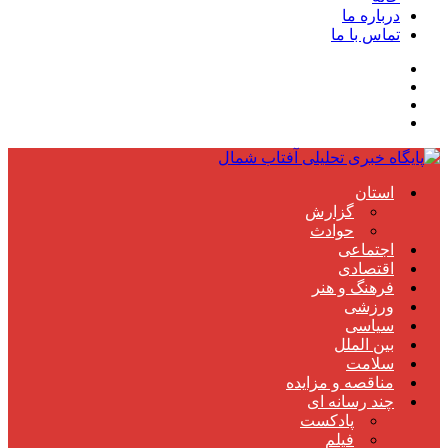
درباره ما
تماس با ما
استان
گزارش
حوادث
اجتماعی
اقتصادی
فرهنگ و هنر
ورزشی
سیاسی
بین الملل
سلامت
مناقصه و مزایده
چند رسانه ای
پادکست
فیلم