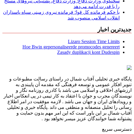
سخنگوی وزارت دفاع: وزارت دفاع، پشتیبانی نیرو‌های مسلح
را با قدرت ادامه می‌دهد
با حکم فرمانده کل قوا؛ فرمانده نیروی زمینی سپاه پاسداران
انقلاب اسلامی منصوب شد
جدیدترین اخبار
Lizaro Session Time Limits
Hoe Bwin gepersonaliseerde promocodes genereert
Zasady duplikacji kont Dudespin
پایگاه خبری تحلیلی آفتاب شمال در راستای رسالت مطبوعات و
تنویر افکار عمومی و توسعه فرهنگی که مقدمه آن پایبندی به
ارزشهای اخلاقی و اسلامی می باشد با کادری روزنامه نگار و
نویسندگان مجرب و جوان با اعتقاد به کار تیمی در پی انعکاس اخبار
و رویدادهای ایران و جهان می باشد . لازمه موفقیت در امر اطلاع
رسانی را تحلیل منصفانه و منطقی می داند .پایگاه خبری و تحلیلی
آفتاب شمال بر این باور است که این امر مهم بدون حمایت و
پشتوانه شما خوانندگان عزیز میسر نخواهد بود .
دسترسی سریع