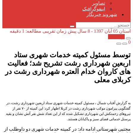
تصاویر
اینفوگرافیک
شهروند خبرنگار
استان
05 آبان 1397 - 8 سال پیش
زمان تقریبی مطالعه: 1 دقیقه
کپی شد!
0
توسط مسئول کمیته خدمات شهری ستاد
اربعین شهرداری رشت تشریح شد؛ فعالیت
های کاروان خدام العتره شهرداری رشت در
کربلای معلی
به گزارش آفتاب شمال ، مسئول کمیته خدمات شهری ستاد اربعین شهرداری رشت، در
گفتگویی پیرامون موکب شهرداری رشت در کربلا اظهار کرد: این‌ کمیته از ۷۰ نفر از
نیروهای زحمتکش این شهرداری تشکیل شده که از این تعداد شش نفر آتش نشان و بقیه
پرسنل خدماتی فضای سبز و پاکبانان هستند.
مجتبی شهرستانی ادامه داد: در کمیته خدمات شهری دو داوطلب از