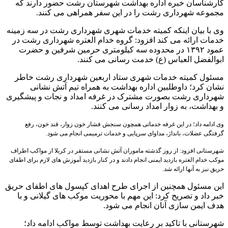
کارشناسان خبره اداره بهداشت شهرستان رشت حضور دارند که
مجموعه شهرداری رشت را در این سفر همراهی می کنند.
وی با بیان اینکه کمیته خدمات شهری شهرداری رشت در سه زمینه
خدمات ارائه می کند افزود: گروه خدام العتره شهرداری رشت در
عمود ۱۳۹۲ در محدوده سه کیلومتری حرمین شرفین و حضرت
ابوالفضل العباس (ع) خدمت رسانی می کنند.
مسئول کمیته خدمات شهری ستاد اربعین شهرداری رشت خاطر
نشان‌ کرد؛ داوطلبین اداره بهداشت به همراه تیم آتش نشانی
شهرداری رشت بصورت مشترک در غرفه امداد و نجات و پیشگیری
و بهداشت، به زوار امداد رسانی می کنند.
وی ادامه داد؛ در این غرفه خدماتی همچون سنجش فشار خون زوار، قند خون، رفع
گرفتگی عضلات، بانداژ، مداوای سرپایی و خدمات ترمیمی انجام می شود.
شهرستانی افزود: از روز گذشته ماموران آتش نشانی مستقر در کربلا از مواکب اطراف
موکب خدام العتره بازدید ایمنی انجام دادند و در کنار بازدید آموزش های لازم برای اطفای
حریق نیز به آنها ارائه شد.
این‌ مسئول همچنین از اجرای طرح اهدای کپسول های اطفای حریق
خبر داد و تصریح کرد: این مهم با محوریت موکب های گیلانی و با
هدف ایمن سازی آنان انجام می شود.
شهرستانی با تاکید بر رعایت بهداشت توسط مواکب ادامه داد؛