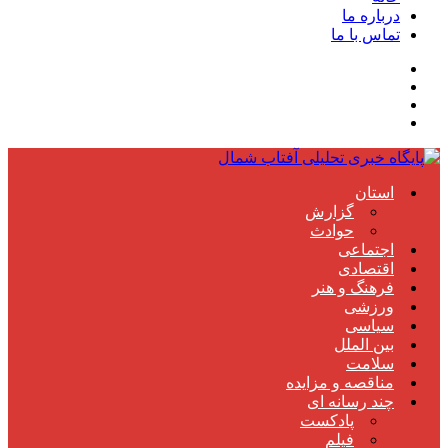
درباره ما
تماس با ما
استان
گزارش
حوادث
اجتماعی
اقتصادی
فرهنگ و هنر
ورزشی
سیاسی
بین الملل
سلامت
مناقصه و مزایده
چند رسانه ای
پادکست
فیلم