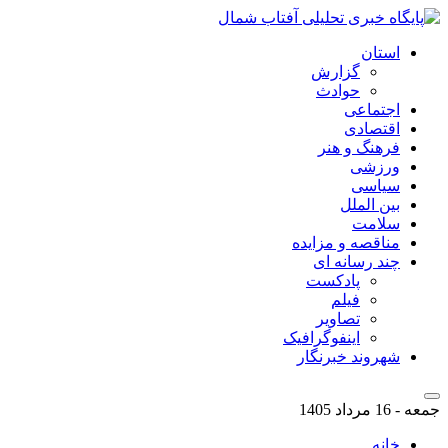
استان
گزارش
حوادث
اجتماعی
اقتصادی
فرهنگ و هنر
ورزشی
سیاسی
بین الملل
سلامت
مناقصه و مزایده
چند رسانه ای
پادکست
فیلم
تصاویر
اینفوگرافیک
شهروند خبرنگار
جمعه - 16 مرداد 1405
خانه