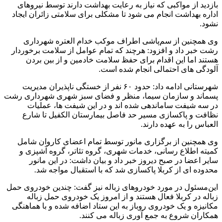
بازدید از مواکبی که نیاز به رعایت بهداشت دارند توسط نیروهای
اداره بهداشت انجام می شود تا مشکلی برای سلامتی زائران ایجاد
نشود.
وی همچنین از سم‌پاشی اطراف موکب خدام العتره شهرداری
رشت خبر داد و افزود: هرچند که تمام عوامل از سلامت برخوردار
هستند اما این اقدام برای حفظ سلامت خادمین و از بین بردن
آلودگی های احتمالی انجام شده است.
شهرستانی ادامه داد: حدود ۶۰ نفر از خستگی ناپذیران مدیریت
پسماند و سازمان سیما، منظر و فضای سبز شهری شهرداری رشت
در سه شیفت ساماندهی شده اند و در این شیفت ها، عملیات
نظافت و پاکسازی مسیر حد فاصل بیمارستان الکفیل تا شارع
العباس را به عهده دارند.
وی همچنین از برگزاری مانور توسط تمام اعضای کاروان شامل
کمیته اطلاع رسانی، خدمات شهری، گروه تئاتر، گروه آشپزی و
سایر اعضا در صبح دیروز خبر داد و بیان داشت: در این‌ مانور
محدوده ای از کربلا پاکسازی شد که با استقبال مواجه شد.
این‌مسئول در مورد خودروهای زباله نیز گفت: چندین خودروی حمل
زباله در کربلا فعال هستند و از امروز یک خودروی حمل زباله
مکانیزه و یک خودروی روباز به این ستاد اضافه شده و با هماهنگی
همکاران شروع به جمع آوری زباله می کنند.