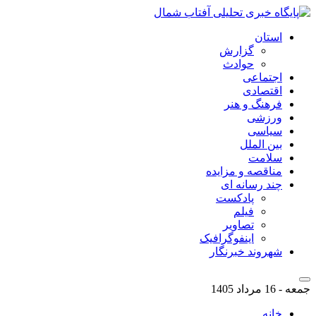
استان
گزارش
حوادث
اجتماعی
اقتصادی
فرهنگ و هنر
ورزشی
سیاسی
بین الملل
سلامت
مناقصه و مزایده
چند رسانه ای
پادکست
فیلم
تصاویر
اینفوگرافیک
شهروند خبرنگار
جمعه - 16 مرداد 1405
خانه