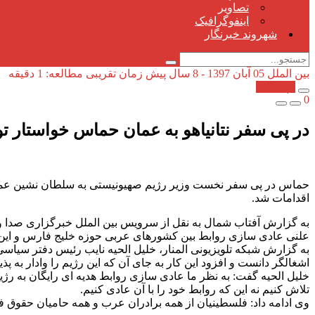
تصاویر
اینفوگرافیک
شهروند خبرنگار
بین الملل
05 آبان 1397 - 8 سال پیش
زمان تقریبی مطالعه: 1 دقیقه
کپی شد!
0
در پی سفر نتانیاهو به عمان حماس خواستار ت
حماس در پی سفر نخست وزیر رژیم صهیونیستی به سلطان نشین عمان 
اقدامات شد.
به گزارش آفتاب شمال به نقل از سرویس بین الملل خبرگزاری صدا
علنی عادی سازی روابط بین کشورهای عربی حوزه خلیج فارس و این ر
به گزارش شبکه تلویزیونی المنار، خلیل الحیه نایب رئیس دفتر سیاسی 
اشغالگر دانست و افزود این کار به جای آن که این رژیم را وادار به 
خلیل الحیه گفت: به نظر ما عادی سازی روابط هدیه ای رایگان به رژیم
تلاش کنیم نه این که روابط خود را با آن عادی کنیم.
وی ادامه داد: فلسطینیان از همه برادران عرب و همه حامیان حقوق 