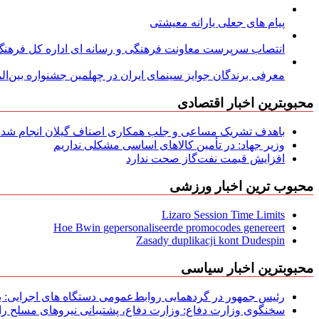
پیام های جعلی یارانه معیشتی
انتصاب سرپرست معاونت فرهنگی و رسانه ای اداره کل فرهنگ و
معرفی برندگان جوایز سینمای ایران در چهلمین جشنواره بین‌المل
محبوبترین اخبار اقتصادی
باهدف تشریک مساعی و جلب همکاری اصناف گیلان انجام شد: ج
وزیر جهاد: در تأمین کالاهای اساسی مشکلی نداریم
افزایش قیمت نفت‌گاز صحت ندارد
محبوب ترین اخبار ورزشی
Lizaro Session Time Limits
Hoe Bwin gepersonaliseerde promocodes genereert
Zasady duplikacji kont Dudespin
محبوبترین اخبار سیاسی
رئیس جمهور در گردهمایی روابط‌عمومی دستگاه های اجرایی: به‌
سخنگوی وزارت دفاع: وزارت دفاع، پشتیبانی نیرو‌های مسلح را 