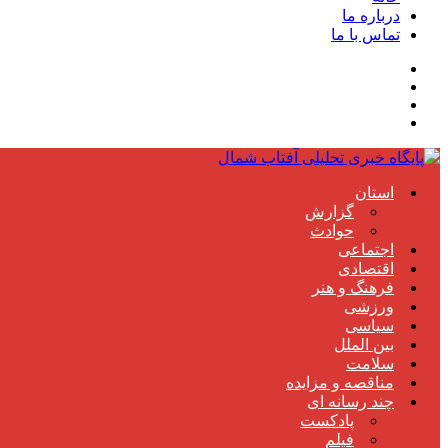
درباره ما
تماس با ما
استان
گزارش
حوادث
اجتماعی
اقتصادی
فرهنگ و هنر
ورزشی
سیاسی
بین الملل
سلامت
مناقصه و مزایده
چند رسانه ای
پادکست
فیلم