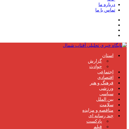
درباره ما
تماس با ما
استان
گزارش
حوادث
اجتماعی
اقتصادی
فرهنگ و هنر
ورزشی
سیاسی
بین الملل
سلامت
مناقصه و مزایده
چند رسانه ای
پادکست
فیلم