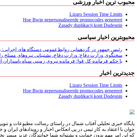
محبوب ترین اخبار ورزشی
Lizaro Session Time Limits
Hoe Bwin gepersonaliseerde promocodes genereert
Zasady duplikacji kont Dudespin
محبوبترین اخبار سیاسی
رئیس جمهور در گردهمایی روابط‌عمومی دستگاه های اجرایی: به‌
سخنگوی وزارت دفاع: وزارت دفاع، پشتیبانی نیرو‌های مسلح را 
با حکم فرمانده کل قوا؛ فرمانده نیروی زمینی سپاه پاسداران
جدیدترین اخبار
Lizaro Session Time Limits
Hoe Bwin gepersonaliseerde promocodes genereert
Zasady duplikacji kont Dudespin
پایگاه خبری تحلیلی آفتاب شمال در راستای رسالت مطبوعات و تنویر 
جوان با اعتقاد به کار تیمی در پی انعکاس اخبار و رویدادهای ایران و
که این امر مهم بدون حمایت و پشتوانه شما خوانندگان عزیز میسر نخوا