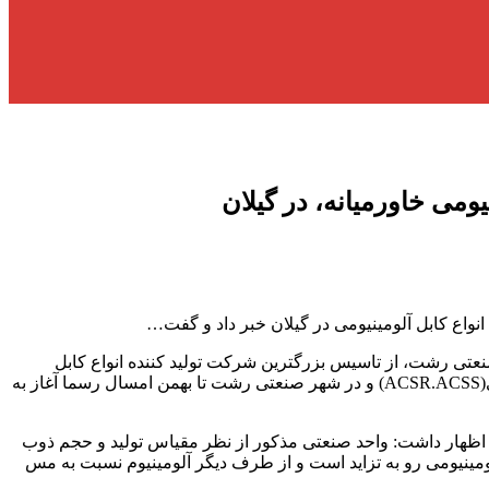
می خاورمیانه، در گیلان
اع کابل آلومینیومی در گیلان خبر داد و گفت…
ی رشت، از تاسیس بزرگترین شرکت تولید کننده انواع کابل
آلومینیومی در گیلان خبر داد و گفت: تولید سیم ومفتول آلومینیومی با قطر بیشتر از70میلی متر (سری100)وکابل آلومنیومی با مغزی فولادی(ACSR.ACSS) و در شهر صنعتی رشت تا بهمن امسال رسما آغاز به
مایه گذاری انجام شده در این پروژه را بیش از 120 میلیارد تومان اعلام کرد و اظهار داشت: واحد صنعتی مذکور از نظر مقیاس تولید و حجم ذوب
لومینیومی رو به تزاید است و از طرف دیگر آلومینیوم نسبت به مس