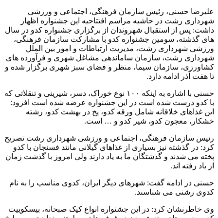
علیرضا حسنی، رئیس سازمان فرهنگی، اجتماعی و ورزشی
شهرداری رشت در حاشیه مراسم افتتاحیه این جشنواره اظهار
داشت: پس از استقبال شهروندان از برگزاری جشنواره کدو در سال
های گذشته، سومین جشنواره کدو با مشارکت سازمان فرهنگی،
ورزشی شهرداری رشت، مدیریت ارتباطات و امور بین الملل
شهرداری رشت، سازمان ساماندهی مشاغل شهری و فرآورده های
کشاورزی، سازمان سیما، منظر و فضای سبز شهری برگزار شده و
تا هفت آذر ادامه دارد.
حسنی با اشاره به اینکه ۱۰۰ نوع خوراک، دسر، شیرینی و تنقلاتی که
با کدو درست شده است در این جشنواره عرضه شده است افزود:
این غذاهای خلاقانه شامل ورقه کدو، یخ در بهشت کدو، رشته
خشکار، معجون کدو، شیر کدو و … است.
رئیس سازمان فرهنگی، اجتماعی و ورزشی شهرداری رشت تصریح
کرد: در گذشته نیز بسیاری از غذاهای گیلانی مانند فسنجان با کدو
پخته می شدند و گذشتگان ما به یاد دارند ولی امروز با گذشت زمان
از یاد رفته اند.
حسنی در ادامه گفت: شهرهای دیگر ایران، کدوی مناسب را به نام
کدوی رشتی می شناسند.
وی خاطرنشان کرد: در این جشنواره انواع کیک صبحانه، بیسکوییت