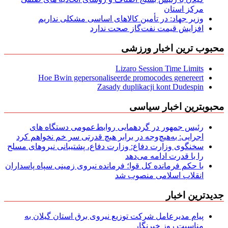
مركز استان
وزیر جهاد: در تأمین کالاهای اساسی مشکلی نداریم
افزایش قیمت نفت‌گاز صحت ندارد
محبوب ترین اخبار ورزشی
Lizaro Session Time Limits
Hoe Bwin gepersonaliseerde promocodes genereert
Zasady duplikacji kont Dudespin
محبوبترین اخبار سیاسی
رئیس جمهور در گردهمایی روابط‌عمومی دستگاه های
اجرایی: به‌هیچ‌وجه در برابر هیچ قدرتی سر خم نخواهم کرد
سخنگوی وزارت دفاع: وزارت دفاع، پشتیبانی نیرو‌های مسلح
را با قدرت ادامه می‌دهد
با حکم فرمانده کل قوا؛ فرمانده نیروی زمینی سپاه پاسداران
انقلاب اسلامی منصوب شد
جدیدترین اخبار
پیام مدیرعامل شركت توزیع نیروی برق استان گیلان به
مناسبت روز خبرنگار ‌