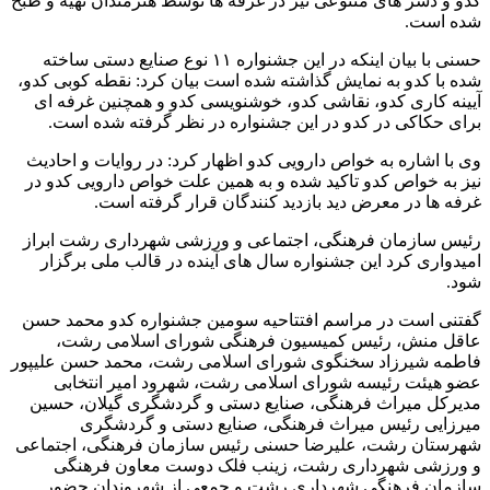
کدو و دسر های متنوعی نیز در غرفه ها توسط هنرمندان تهیه و طبخ
شده است.
حسنی با بیان اینکه در این جشنواره ۱۱ نوع صنایع دستی ساخته
شده با کدو به نمایش گذاشته شده است بیان کرد: نقطه کوبی کدو،
آیینه کاری کدو، نقاشی کدو، خوشنویسی کدو و همچنین غرفه ای
برای حکاکی در کدو در این جشنواره در نظر گرفته شده است.
وی با اشاره به خواص دارویی کدو اظهار کرد: در روایات و احادیث
نیز به خواص کدو تاکید شده و به همین علت خواص دارویی کدو در
غرفه ها در معرض دید بازدید کنندگان قرار گرفته است.
رئیس سازمان فرهنگی، اجتماعی و ورزشی شهرداری رشت ابراز
امیدواری کرد این جشنواره سال های آینده در قالب ملی برگزار
شود.
گفتنی است در مراسم افتتاحیه سومین جشنواره کدو محمد حسن
عاقل منش، رئیس کمیسیون فرهنگی شورای اسلامی رشت،
فاطمه شیرزاد سخنگوی شورای اسلامی رشت، محمد حسن علیپور
عضو هیئت رئیسه شورای اسلامی رشت، شهرود امیر انتخابی
مدیرکل میراث فرهنگی، صنایع دستی و گردشگری گیلان، حسین
میرزایی رئیس میراث فرهنگی، صنایع دستی و گردشگری
شهرستان رشت، علیرضا حسنی رئیس سازمان فرهنگی، اجتماعی
و ورزشی شهرداری رشت، زینب فلک دوست معاون فرهنگی
سازمان فرهنگی شهرداری رشت و جمعی از شهروندان حضور