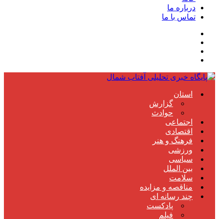
درباره ما
تماس با ما
استان
گزارش
حوادث
اجتماعی
اقتصادی
فرهنگ و هنر
ورزشی
سیاسی
بین الملل
سلامت
مناقصه و مزایده
چند رسانه ای
پادکست
فیلم