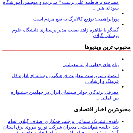
مصاحبه با فاطمه علی پرست ” مدیریت و موسس آموزشگاه
سودای هنر ...
پورابراهیمی: توزیع کالابرگ به نفع مردم است
گفتگو با طاهره زاهد صفت مدیر پرستاری دانشگاه علوم
پزشکی گیلان
محبوب ترین ویدیوها
پیام های جعلی یارانه معیشتی
انتصاب سرپرست معاونت فرهنگی و رسانه ای اداره کل
فرهنگ و ارشاد ...
معرفی برندگان جوایز سینمای ایران در چهلمین جشنواره
بین‌المللی ...
محبوبترین اخبار اقتصادی
باهدف تشریک مساعی و جلب همکاری اصناف گیلان انجام
شد: جلسه هم‌اندیشی مدیران شركت توزیع نیروی برق استان
گیلان با رئیس بسیج اصناف و روسای اتحادیه های صنفی