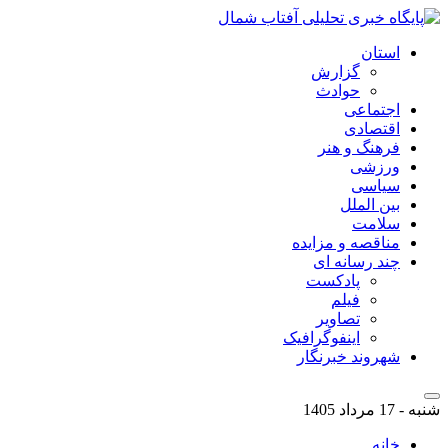
استان
گزارش
حوادث
اجتماعی
اقتصادی
فرهنگ و هنر
ورزشی
سیاسی
بین الملل
سلامت
مناقصه و مزایده
چند رسانه ای
پادکست
فیلم
تصاویر
اینفوگرافیک
شهروند خبرنگار
شنبه - 17 مرداد 1405
خانه