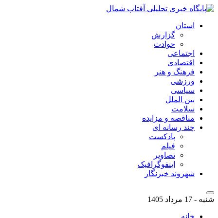
استان
گزارش
حوادث
اجتماعی
اقتصادی
فرهنگ و هنر
ورزشی
سیاسی
بین الملل
سلامت
مناقصه و مزایده
چند رسانه ای
پادکست
فیلم
تصاویر
اینفوگرافیک
شهروند خبرنگار
شنبه - 17 مرداد 1405
خانه