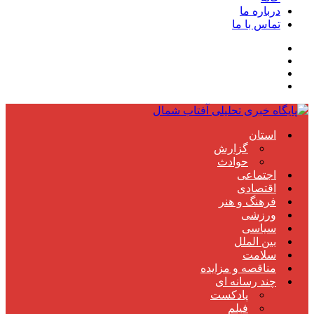
درباره ما
تماس با ما
استان
گزارش
حوادث
اجتماعی
اقتصادی
فرهنگ و هنر
ورزشی
سیاسی
بین الملل
سلامت
مناقصه و مزایده
چند رسانه ای
پادکست
فیلم