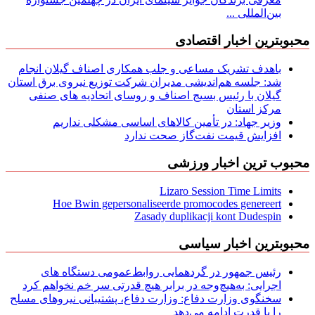
بین‌المللی ...
محبوبترین اخبار اقتصادی
باهدف تشریک مساعی و جلب همکاری اصناف گیلان انجام
شد: جلسه هم‌اندیشی مدیران شركت توزیع نیروی برق استان
گیلان با رئیس بسیج اصناف و روسای اتحادیه های صنفی
مركز استان
وزیر جهاد: در تأمین کالاهای اساسی مشکلی نداریم
افزایش قیمت نفت‌گاز صحت ندارد
محبوب ترین اخبار ورزشی
Lizaro Session Time Limits
Hoe Bwin gepersonaliseerde promocodes genereert
Zasady duplikacji kont Dudespin
محبوبترین اخبار سیاسی
رئیس جمهور در گردهمایی روابط‌عمومی دستگاه های
اجرایی: به‌هیچ‌وجه در برابر هیچ قدرتی سر خم نخواهم کرد
سخنگوی وزارت دفاع: وزارت دفاع، پشتیبانی نیرو‌های مسلح
را با قدرت ادامه می‌دهد