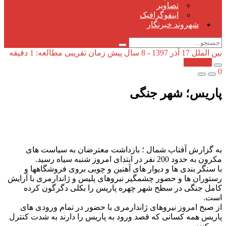
تصاویر
اینفوگرافیک
شهروند خبرنگار
بین الملل
17 آذر 1397 - 8 سال پیش
زمان تقریبی مطالعه: 1 دقیقه
کپی شد!
0
پاریس؛ شهر جنگی
به گزارش آفتاب شمال ؛ بازداشت معترضان به سیاست های
مکرون به حدود 200 نفر در ابتدای امروز شنبه سیاه رسید.
با سنگر بندی ها و دیوار های آهنین و چوبی بروی فروشگاهها و
رستوران ها و حضور چشمگیر نیروهای پلیس و ژاندارمری با آرایش
کامل جنگی در سطح شهر چهره پاریس را بکلی دگرگون کرده
است.
از صبح امروز نیروهای ژاندارمری با حضور در تمام ورودی های
پاریس همه کسانی که قصد ورود به پاریس را دارند به شدت کنترل