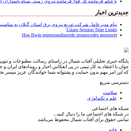
با حکم فرمانده کل قوا؛ فرمانده نیروی زمینی سپاه پاسداران
جدیدترین اخبار
پیام مدیرعامل شركت توزیع نیروی برق استان گیلان به مناسبت 
Lizaro Session Time Limits
Hoe Bwin gepersonaliseerde promocodes genereert
پایگاه خبری تحلیلی آفتاب شمال در راستای رسالت مطبوعات و تنویر 
جوان با اعتقاد به کار تیمی در پی انعکاس اخبار و رویدادهای ایران و
که این امر مهم بدون حمایت و پشتوانه شما خوانندگان عزیز میسر نخوا
دسترسی سریع
سلامت
علم و تکنولوژی
شبکه های اجتماعی
در شبکه های اجتماعی ما را دنبال کنید...
تمامی حقوق برای آفتاب شمال محفوظ می‌باشد.
خانه