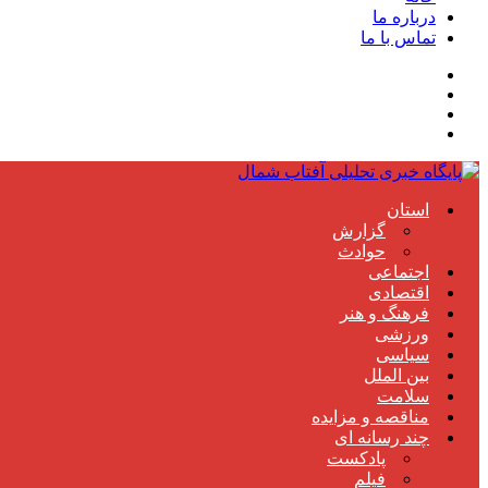
درباره ما
تماس با ما
استان
گزارش
حوادث
اجتماعی
اقتصادی
فرهنگ و هنر
ورزشی
سیاسی
بین الملل
سلامت
مناقصه و مزایده
چند رسانه ای
پادکست
فیلم