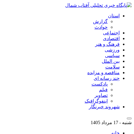
استان
گزارش
حوادث
اجتماعی
اقتصادی
فرهنگ و هنر
ورزشی
سیاسی
بین الملل
سلامت
مناقصه و مزایده
چند رسانه ای
پادکست
فیلم
تصاویر
اینفوگرافیک
شهروند خبرنگار
شنبه - 17 مرداد 1405
خانه