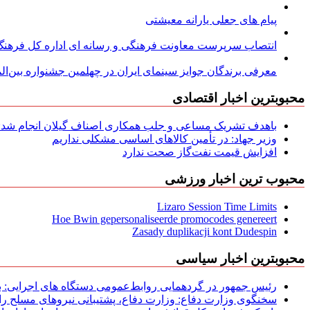
پیام های جعلی یارانه معیشتی
انتصاب سرپرست معاونت فرهنگی و رسانه ای اداره کل فرهنگ و
معرفی برندگان جوایز سینمای ایران در چهلمین جشنواره بین‌المل
محبوبترین اخبار اقتصادی
باهدف تشریک مساعی و جلب همکاری اصناف گیلان انجام شد: ج
وزیر جهاد: در تأمین کالاهای اساسی مشکلی نداریم
افزایش قیمت نفت‌گاز صحت ندارد
محبوب ترین اخبار ورزشی
Lizaro Session Time Limits
Hoe Bwin gepersonaliseerde promocodes genereert
Zasady duplikacji kont Dudespin
محبوبترین اخبار سیاسی
رئیس جمهور در گردهمایی روابط‌عمومی دستگاه های اجرایی: به‌
سخنگوی وزارت دفاع: وزارت دفاع، پشتیبانی نیرو‌های مسلح را 