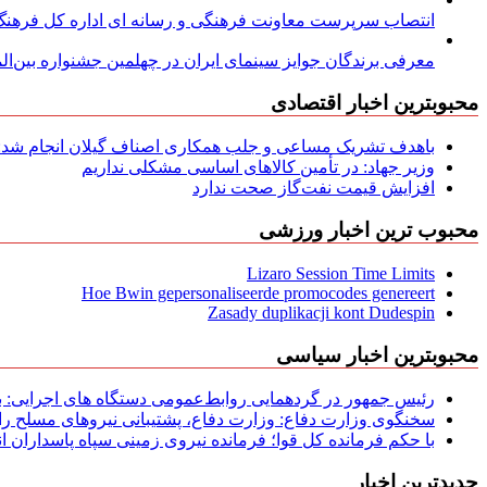
انتصاب سرپرست معاونت فرهنگی و رسانه ای اداره کل فرهنگ و
معرفی برندگان جوایز سینمای ایران در چهلمین جشنواره بین‌المل
محبوبترین اخبار اقتصادی
باهدف تشریک مساعی و جلب همکاری اصناف گیلان انجام شد: ج
وزیر جهاد: در تأمین کالاهای اساسی مشکلی نداریم
افزایش قیمت نفت‌گاز صحت ندارد
محبوب ترین اخبار ورزشی
Lizaro Session Time Limits
Hoe Bwin gepersonaliseerde promocodes genereert
Zasady duplikacji kont Dudespin
محبوبترین اخبار سیاسی
رئیس جمهور در گردهمایی روابط‌عمومی دستگاه های اجرایی: به‌
سخنگوی وزارت دفاع: وزارت دفاع، پشتیبانی نیرو‌های مسلح را 
با حکم فرمانده کل قوا؛ فرمانده نیروی زمینی سپاه پاسداران
جدیدترین اخبار