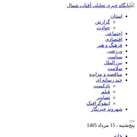
استان
گزارش
حوادث
اجتماعی
اقتصادی
فرهنگ و هنر
ورزشی
سیاسی
بین الملل
سلامت
مناقصه و مزایده
چند رسانه ای
پادکست
فیلم
تصاویر
اینفوگرافیک
شهروند خبرنگار
پنج‌شنبه - 15 مرداد 1405
خانه