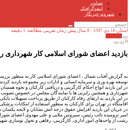
تصاویر
اینفوگرافیک
شهروند خبرنگار
استان
16 دی 1397 - 8 سال پیش
زمان تقریبی مطالعه: 1 دقیقه
کپی شد!
0
بازدید اعضای شورای اسلامی کار شهرداری 
به گزارش آفتاب شمال ، اعضای شورای اسلامی کار به منظور بررسی
توسعه بهره وری و سرمایه انسانی و ادارات زیر مجموعه بازدید کردند.
در این بازدید انواع احکام کارگزینی و دریافتی کارکنان و نحوه هم
شهرداری و همچنین رایزنی ها با نمایندگان مجلس در خصوص تصویب
در این بازدید به ارتقای رفاه کارکنان از طریق پرداخت تسهیلات بانک
اقامتگاه در تهران برای کارکنان به منظور استفاده از امکانات پزشکی
در جریان این بازدید افزایش حقوق درجه آتش نشانان و لایحه یکسا
امیر ترومیده نائب رئیس، سیروس ملایی و علی مهدوی اعضای شورای 
رشت از واحدهای امور اداری، کارگزینی، رفاهی و تحول نوسازی شهردا