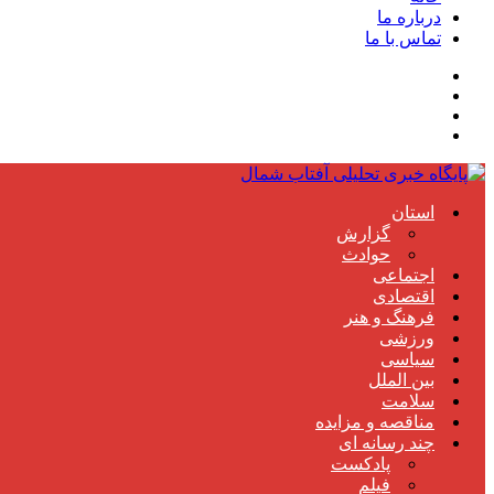
درباره ما
تماس با ما
استان
گزارش
حوادث
اجتماعی
اقتصادی
فرهنگ و هنر
ورزشی
سیاسی
بین الملل
سلامت
مناقصه و مزایده
چند رسانه ای
پادکست
فیلم