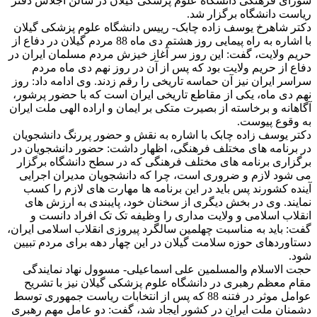
شورای فرهنگی دانشگاه علوم پزشکی گیلان در سالن اجلاس دفتر
ریاست دانشگاه برگزار شد.
دکتر شاهرخ یوسف زاده چابک- رییس دانشگاه علوم پزشکی گیلان
با اشاره به راه پیمایی روز هشتم دی ماه 88 مردم گیلان در دفاع از
حریم ولایت، گفت: این روز سر آغاز خیزش مردم مسلمان ایران در
دفاع از حریم ولایت بود که پس از آن در روز نهم دی ماه مردم
سراسر ایران نیز آن حماسه تاریخی را رقم زدند. وی ادامه داد: روز
نهم دی ماه، یکی از مقاطع تاریخی ایران است که با حضور پرشور،
آگاهانه و برخاسته از بصیرت متکی بر ایمان و اراده الهی ملت ایران
به وقوع پیوست.
دکتر یوسف زاده چابک با اشاره به نقش و حضور پررنگ دانشجویان
در برنامه های مختلف فرهنگی، اظهار داشت: حضور دانشجویان در
برگزاری برنامه های مختلف فرهنگی که در سطح دانشگاه برگزار
می شود لازم و ضروری است، چرا که دانشجویان مدیران اجرایی
آینده کشورند پس باید در این برنامه ها مهارت های لازم را کسب
نمایند. وی در بخش دیگری از سخنان خود، پایبندی به ارزش های
انقلاب اسلامی و ولایت مداری را وظیفه تک تک افراد دانست و
گفت: باید به مناسبت چهلمین سالگرد پیروزی انقلاب اسلامی ایران،
دستاوردهای حوزه سلامت گیلان در این چهار دهه برای مردم تبیین
شود.
حجت الاسلام والمسلمین علی اسماعیلی- مسوول نهاد نمایندگی
مقام معظم رهبری در دانشگاه علوم پزشکی گیلان نیز با تشریح
عوامل موثر در فتنه 88 که پس از انتخابات ریاست جمهوری توسط
دشمنان ملت ایران در کشور ایجاد شد، گفت: دو عامل مهم رهبری