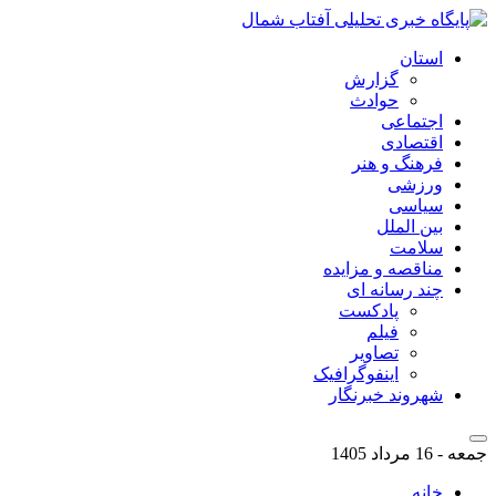
استان
گزارش
حوادث
اجتماعی
اقتصادی
فرهنگ و هنر
ورزشی
سیاسی
بین الملل
سلامت
مناقصه و مزایده
چند رسانه ای
پادکست
فیلم
تصاویر
اینفوگرافیک
شهروند خبرنگار
جمعه - 16 مرداد 1405
خانه