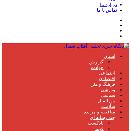
درباره ما
تماس با ما
استان
گزارش
حوادث
اجتماعی
اقتصادی
فرهنگ و هنر
ورزشی
سیاسی
بین الملل
سلامت
مناقصه و مزایده
چند رسانه ای
پادکست
فیلم