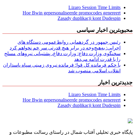
Lizaro Session Time Limits
Hoe Bwin gepersonaliseerde promocodes genereert
Zasady duplikacji kont Dudespin
محبوبترین اخبار سیاسی
رئیس جمهور در گردهمایی روابط‌عمومی دستگاه های
اجرایی: به‌هیچ‌وجه در برابر هیچ قدرتی سر خم نخواهم کرد
سخنگوی وزارت دفاع: وزارت دفاع، پشتیبانی نیرو‌های مسلح
را با قدرت ادامه می‌دهد
با حکم فرمانده کل قوا؛ فرمانده نیروی زمینی سپاه پاسداران
انقلاب اسلامی منصوب شد
جدیدترین اخبار
Lizaro Session Time Limits
Hoe Bwin gepersonaliseerde promocodes genereert
Zasady duplikacji kont Dudespin
پایگاه خبری تحلیلی آفتاب شمال در راستای رسالت مطبوعات و