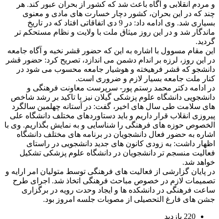
و مردم انقلابی و آگاه باعث شد که کشور از بحران عبور کند. هر
چند که در این بحران، کشور دچار خسارت های مادی و معنوی
بسیاری شد. وی ادامه داد: در 9 دی اتفاقاتی افتاد که در تاریخ
ماندگار شد و در این روز میثاق ملت با ولایت و نظام مستحکم تر
گردید.
این مقام مسوول با اشاره به این که حضور قشر نخبه و آگاه جامعه
در این روز، لرزه بر اندام دشمن می اندازد، تصریح کرد: حضور قشر
دانشجو که قشر فرهیخته و هوشیار جامعه محسوب می شود در
کنار ملت جامعه بسیار لازم و ضروری است.
در ادامه دکتر محمد رستم پور- سرپرست معاونت فرهنگی و
دانشجویی دانشگاه علوم پزشکی گیلان نیز با تاکید بر رشد شاخص
های سلامت طی سال های اخیر، گفت: در آستانه چهلمین سالگرد
پیروزی انقلاب قرار داریم و باید دستاوردهای مختلف دانشگاه علی
الخصوص حوزه های فرهنگی را شناسایی و به نمایش بگذاریم. وی با
اشاره به حضور فعال دانشجویان در برنامه های مختلف دانشگاه
اظهار داشت: به زودی کانون های جدید دانشجویی در راستای
فعالیت منسجم تر دانشجویان در دانشگاه علوم پزشکی تشکیل
خواهد شد.
در پایان گزارشی از فعالیت های فرهنگی توسط متولیان امر ارایه و
تصمیمات لازم در خصوص مباحث فرهنگی اتخاذ شد. اجرای طرح
ساعت فرهنگی در دانشکده ها و ایجاد وحدت رویه در برگزاری
جشن های فارغ التحصیلی از مصوبات جلسه امروز بود.
220 بازدید