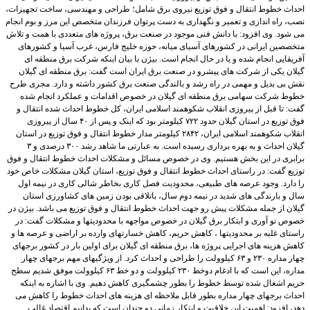
احداث خطوط انتقال و فوق توزیع نیروی برق شامل؛ طراحی و مهندسی، ساخت تجهیزات،
نصب، راه اندازی و تعمیر و نگهداری به دست پرتوان فرزندان متخصص این مرز و بوم انجام
می شود. وی افزود: با دانش فنی موجود در صنعت برق، پروژه های متعددی با همت و تلاش
متخصصین ایرانی در کشورهای آسیای میانه، حوزه خلیج فارس، غرب آسیا و کشورهای
آفریقایی انجام شده و یا در حال انجام است. بیژن با بیان اینکه شرکت برق منطقه ای
گیلان یکی از شرکت های پیشرو در صنعت برق ایران است گفت: برق منطقه ای گیلان
نقش بی بدیل و مهمی در راه رشد و بالندگی صنعت برق کشور داشته و دارد. مجری طرح
خطوط شرکت سهامی برق منطقه ای گیلان در خصوص اقدامات و عملکرد انجام شده
گفت: تا قبل از پیروزی انقلاب شکوهمند اسلامی ایران، کل خطوط احداث شده انتقال و
فوق توزیع در استان گیلان حدود ۷۲۲ کیلومتر بود که اینک و پس از ۴۰ سال از پیروزی
انقلاب شکوهمند اسلامی ایران، ۲۸۴۲ کیلومتر مدار خطوط انتقال و فوق توزیع در استان
گیلان احداث و به بهره برداری رسیده است. به عبارتی ما شاهد رشد ۳۰۰ درصدی و ۳
برابری در این بخش هستیم. وی در خصوص مسائل و مشکلات احداث خطوط انتقال و فوق
توزیع گفت: در راستای احداث خطوط انتقال و فوق توزیع، استان گیلان مشکلات خاص خود
را دارد. وجود عرصه های طبیعی، محدودیت فصل کاری بخاطر شالی کاری در نیمه اول
سال و بارندگی های شدید در نیمه دوم سال، باتلاقی بودن زمین های کشاورزی استان
گیلان از جمله مشکلات پیش رو جهت احداث خطوط انتقال و فوق توزیع می باشد. بیژن در
خصوص نو آوری و ابتکار برق گیلان در خصوص مواجهه با محدودیتها و مشکلات گفت: در
راستای غلبه بر محدودیتها ، کاهش حریم، کاهش خسارتهای وارده بر اراضی و عرصه ها و
کاهش هزینه های اجرایی پروژه ها، برق منطقه ای گیلان برای اولین بار در کشور برجهای
چهار مداره ۲۳۰ و ۶۳ کیلوولت را طراحی و احداث کرد. از ویژگیهای مهم برجهای چهار
مداره، این است که با ادغام دوخط ۲۳۰ کیلوولت و دو خط ۶۳ کیلوولت موفق شدیم سطح
حریم اشغال شده توسط خطوط را بطور چشمگیری کاهش دهیم. وی با اشاره به اینکه
احداث برجهای چهار مداره بطور قابل ملاحظه ای هزینه های احداث خطوط را کاهش می
دهد، افزود: اهمیت این خلاقیت و ابتکار زمانی دو چندان است که بدانیم اقتصاد غالب