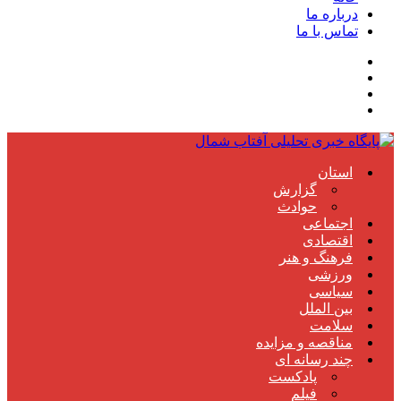
درباره ما
تماس با ما
استان
گزارش
حوادث
اجتماعی
اقتصادی
فرهنگ و هنر
ورزشی
سیاسی
بین الملل
سلامت
مناقصه و مزایده
چند رسانه ای
پادکست
فیلم