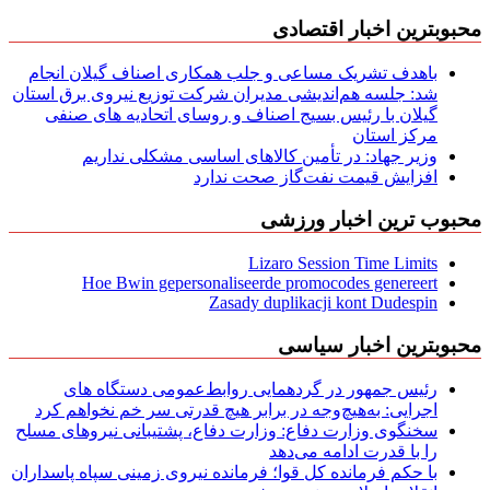
محبوبترین اخبار اقتصادی
باهدف تشریک مساعی و جلب همکاری اصناف گیلان انجام
شد: جلسه هم‌اندیشی مدیران شركت توزیع نیروی برق استان
گیلان با رئیس بسیج اصناف و روسای اتحادیه های صنفی
مركز استان
وزیر جهاد: در تأمین کالاهای اساسی مشکلی نداریم
افزایش قیمت نفت‌گاز صحت ندارد
محبوب ترین اخبار ورزشی
Lizaro Session Time Limits
Hoe Bwin gepersonaliseerde promocodes genereert
Zasady duplikacji kont Dudespin
محبوبترین اخبار سیاسی
رئیس جمهور در گردهمایی روابط‌عمومی دستگاه های
اجرایی: به‌هیچ‌وجه در برابر هیچ قدرتی سر خم نخواهم کرد
سخنگوی وزارت دفاع: وزارت دفاع، پشتیبانی نیرو‌های مسلح
را با قدرت ادامه می‌دهد
با حکم فرمانده کل قوا؛ فرمانده نیروی زمینی سپاه پاسداران