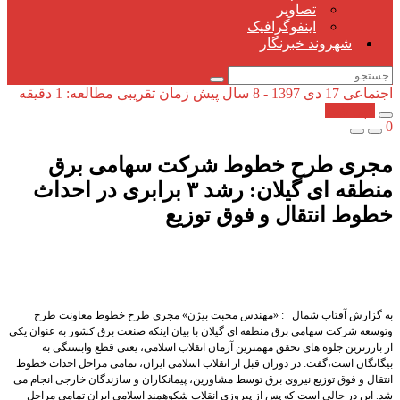
تصاویر
اینفوگرافیک
شهروند خبرنگار
اجتماعی
17 دی 1397 - 8 سال پیش
زمان تقریبی مطالعه: 1 دقیقه
کپی شد!
0
مجری طرح خطوط شرکت سهامی برق
منطقه ای گیلان: رشد ۳ برابری در احداث
خطوط انتقال و فوق توزیع
به گزارش آفتاب شمال : «مهندس محبت بیژن» مجری طرح خطوط معاونت طرح
وتوسعه شرکت سهامی برق منطقه ای گیلان با بیان اینکه صنعت برق کشور به عنوان یکی
از بارزترین جلوه های تحقق مهمترین آرمان انقلاب اسلامی، یعنی قطع وابستگی به
بیگانگان است،گفت: در دوران قبل از انقلاب اسلامی ایران، تمامی مراحل احداث خطوط
انتقال و فوق توزیع نیروی برق توسط مشاورین، پیمانکاران و سازندگان خارجی انجام می
شد. این در حالی است که پس از پیروزی انقلاب شکوهمند اسلامی ایران تمامی مراحل