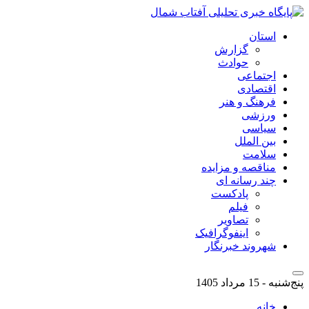
استان
گزارش
حوادث
اجتماعی
اقتصادی
فرهنگ و هنر
ورزشی
سیاسی
بین الملل
سلامت
مناقصه و مزایده
چند رسانه ای
پادکست
فیلم
تصاویر
اینفوگرافیک
شهروند خبرنگار
پنج‌شنبه - 15 مرداد 1405
خانه