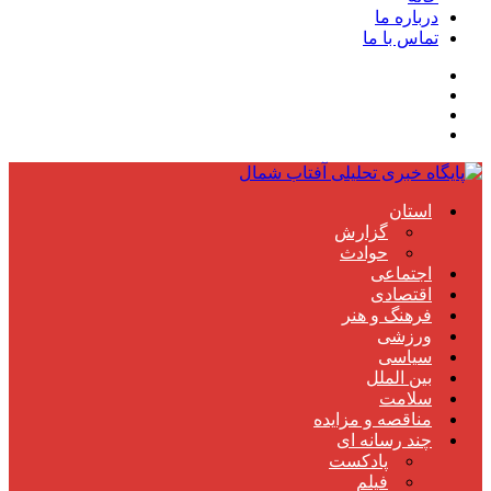
درباره ما
تماس با ما
استان
گزارش
حوادث
اجتماعی
اقتصادی
فرهنگ و هنر
ورزشی
سیاسی
بین الملل
سلامت
مناقصه و مزایده
چند رسانه ای
پادکست
فیلم