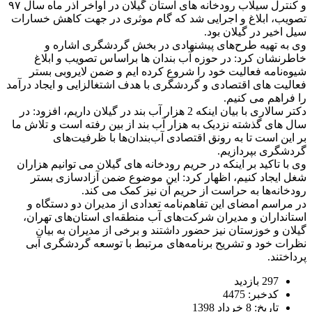
و کنترل سیلاب رودخانه های استان گیلان در اواخر آذر ماه سال ۹۷
تصویب، ابلاغ و اجرایی شد که گام موثری در جهت کاهش خسارات
سیل اخیر در گیلان بود.
وی به تهیه طرح‌های پیشنهادی در بخش گردشگری اشاره و
خاطرنشان کرد: در حوزه آب بندان ها براساس تصویب و ابلاغ
شیوه‌نامه فعالیت خود را شروع کرده ایم و ضمن لایروبی بستر
فعالیت های اقتصادی و گردشگری با هدف اشتغالزایی و ایجاد درآمد
را فراهم می کنیم.
دکتر سالاری با بیان اینکه 2 هزار آب بند در گیلان داریم، افزود: در
سال های گذشته نزدیک به هزار آب بند از بین رفته است و تلاش ما
بر این است تا به رونق اقتصادی آب‌بندان‌ها با ظرفیت‌های
گردشگری بپردازیم.
وی با تاکید بر اینکه در حریم رودخانه های گیلان می توانیم هزاران
شغل ایجاد کنیم، اظهار کرد: این موضوع ضمن آزادسازی بستر
رودخانه‌ها به حراست از حریم آن نیز کمک می کند.
در مراسم امضای این تفاهم‌نامه تعدادی از مدیران دو دستگاه و
استانداران و مدیران شرکت‌های آب منطقه‌ای استان‌های تهران،
گیلان و خوزستان نیز حضور داشتند و برخی از مدیران به بیان
نظرات خود و تشریح برنامه‌های مرتبط با توسعه گردشگری آبی
پرداختند.
297 بازدید
کدخبر: 4475
تاریخ: 8 خرداد 1398