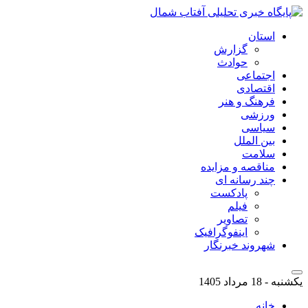
استان
گزارش
حوادث
اجتماعی
اقتصادی
فرهنگ و هنر
ورزشی
سیاسی
بین الملل
سلامت
مناقصه و مزایده
چند رسانه ای
پادکست
فیلم
تصاویر
اینفوگرافیک
شهروند خبرنگار
یکشنبه - 18 مرداد 1405
خانه