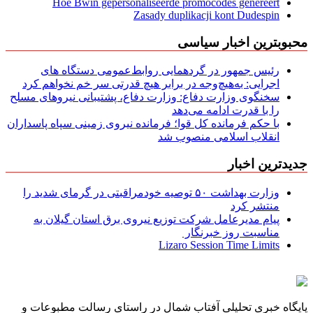
Hoe Bwin gepersonaliseerde promocodes genereert
Zasady duplikacji kont Dudespin
محبوبترین اخبار سیاسی
رئیس جمهور در گردهمایی روابط‌عمومی دستگاه های
اجرایی: به‌هیچ‌وجه در برابر هیچ قدرتی سر خم نخواهم کرد
سخنگوی وزارت دفاع: وزارت دفاع، پشتیبانی نیرو‌های مسلح
را با قدرت ادامه می‌دهد
با حکم فرمانده کل قوا؛ فرمانده نیروی زمینی سپاه پاسداران
انقلاب اسلامی منصوب شد
جدیدترین اخبار
وزارت بهداشت ۵۰ توصیه خودمراقبتی در گرمای شدید را
منتشر کرد
پیام مدیرعامل شركت توزیع نیروی برق استان گیلان به
مناسبت روز خبرنگار ‌
Lizaro Session Time Limits
پایگاه خبری تحلیلی آفتاب شمال در راستای رسالت مطبوعات و