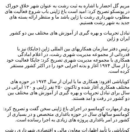
مریم گل احضار با اشاره به ثبت رشت به عنوان شهر خلاق خوراک
در یونسکو تصریح کرد: امید است باغ ژاپنی باب شروع فعالیت های
مطلوب شهرداری رشت با ژاپن باشد ما و منتظر ارائه بسته های
جدید به شهر رشت هستیم.
تبادل تجربیات و بهره گیری از آموزش های مختلف بین دو کشور
ایران و ژاپن
رئیس دفتر سازمان همکاریهای بین المللی ژاپن (جایکا) نیز با
قدردانی از مجموعه مدیریت شهری رشت، در اعلام امادگی
همکاری با مجموعه مدیریت شهری تصریح کرد: جایکا فعالیت خود
را از سال ۱۹۷۴ آغاز و بدنه اجرایی خود را در اکثر کشور مستقر
کرده است.
کوبایاشی افزود: همکاری ما با ایران از سال ۱۹۷۴ در حوزه های
مختلف همکاری آغاز شده و تاکنون ۲۵۰ نفر ژاپنی و ۱۲۰ ایرانی در
سال برای تبادل تجربیات و بهره گیری از آموزش های مختلف بین
دو کشور در رفت و آمد هستند.
وی ازمهارت کوماتسو در اجرای باغ ژاپنی سخن گفت و تصریح کرد:
کومانسو سالهای سال در حوزه باغداری متخصص و در بسیاری از
کشور در امر باغداری پروژه های زیادی به اجرا رسانده است.
کوبایاشی با تأیید اظهارات معاون مالی و اقتصادی شهرداری رشت