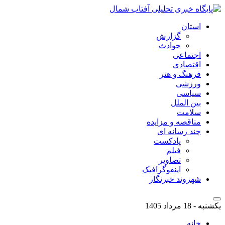
استان
گزارش
حوادث
اجتماعی
اقتصادی
فرهنگ و هنر
ورزشی
سیاسی
بین الملل
سلامت
مناقصه و مزایده
چند رسانه ای
پادکست
فیلم
تصاویر
اینفوگرافیک
شهروند خبرنگار
یکشنبه - 18 مرداد 1405
خانه