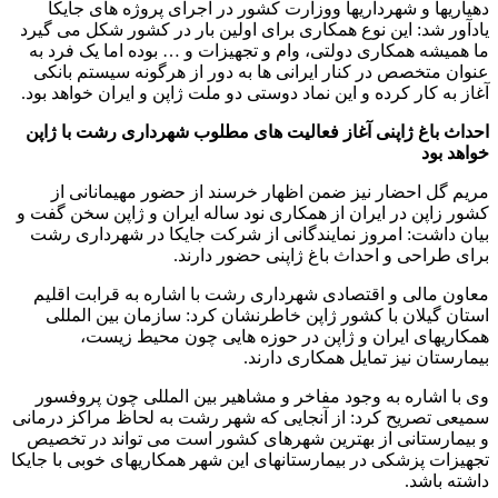
دهیاریها و شهرداریها ووزارت کشور در اجرای پروژه های جایکا
یادآور شد: این نوع همکاری برای اولین بار در کشور شکل می گیرد
ما همیشه همکاری دولتی، وام و تجهیزات و … بوده اما یک فرد به
عنوان متخصص در کنار ایرانی ها به دور از هرگونه سیستم بانکی
آغاز به کار کرده و این نماد دوستی دو ملت ژاپن و ایران خواهد بود.
احداث باغ ژاپنی آغاز فعالیت های مطلوب شهرداری رشت با ژاپن
خواهد بود
مریم گل احضار نیز ضمن اظهار خرسند از حضور مهیمانانی از
کشور زاپن در ایران از همکاری نود ساله ایران و ژاپن سخن گفت و
بیان داشت: امروز نمایندگانی از شرکت جایکا در شهرداری رشت
برای طراحی و احداث باغ ژاپنی حضور دارند.
معاون مالی و اقتصادی شهرداری رشت با اشاره به قرابت اقلیم
استان گیلان با کشور ژاپن خاطرنشان کرد: سازمان بین المللی
همکاریهای ایران و ژاپن در حوزه هایی چون محیط زیست،
بیمارستان نیز تمایل همکاری دارند.
وی با اشاره به وجود مفاخر و مشاهیر بین المللی چون پروفسور
سمیعی تصریح کرد: از آنجایی که شهر رشت به لحاظ مراکز درمانی
و بیمارستانی از بهترین شهرهای کشور است می تواند در تخصیص
تجهیزات پزشکی در بیمارستانهای این شهر همکاریهای خوبی با جایکا
داشته باشد.