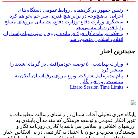
رئیس جمهور در گردهمایی روابط‌عمومی دستگاه های
اجرایی: به‌هیچ‌وجه در برابر هیچ قدرتی سر خم نخواهم کرد
سخنگوی وزارت دفاع: وزارت دفاع، پشتیبانی نیرو‌های مسلح
را با قدرت ادامه می‌دهد
با حکم فرمانده کل قوا؛ فرمانده نیروی زمینی سپاه پاسداران
انقلاب اسلامی منصوب شد
جدیدترین اخبار
وزارت بهداشت ۵۰ توصیه خودمراقبتی در گرمای شدید را
منتشر کرد
پیام مدیرعامل شركت توزیع نیروی برق استان گیلان به
مناسبت روز خبرنگار ‌
Lizaro Session Time Limits
پایگاه خبری تحلیلی آفتاب شمال در راستای رسالت مطبوعات و
تنویر افکار عمومی و توسعه فرهنگی که مقدمه آن پایبندی به
ارزشهای اخلاقی و اسلامی می باشد با کادری روزنامه نگار و
نویسندگان مجرب و جوان با اعتقاد به کار تیمی در پی انعکاس اخبار
و رویدادهای ایران و جهان می باشد . لازمه موفقیت در امر اطلاع