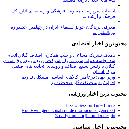
پیام های جعلی یارانه معیشتی
انتصاب سرپرست معاونت فرهنگی و رسانه ای اداره کل
فرهنگ و ارشاد ...
معرفی برندگان جوایز سینمای ایران در چهلمین جشنواره
بین‌المللی ...
محبوبترین اخبار اقتصادی
باهدف تشریک مساعی و جلب همکاری اصناف گیلان انجام
شد: جلسه هم‌اندیشی مدیران شركت توزیع نیروی برق استان
گیلان با رئیس بسیج اصناف و روسای اتحادیه های صنفی
مركز استان
وزیر جهاد: در تأمین کالاهای اساسی مشکلی نداریم
افزایش قیمت نفت‌گاز صحت ندارد
محبوب ترین اخبار ورزشی
Lizaro Session Time Limits
Hoe Bwin gepersonaliseerde promocodes genereert
Zasady duplikacji kont Dudespin
محبوبترین اخبار سیاسی