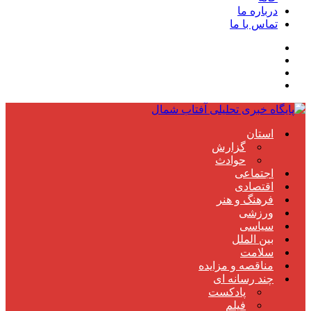
درباره ما
تماس با ما
استان
گزارش
حوادث
اجتماعی
اقتصادی
فرهنگ و هنر
ورزشی
سیاسی
بین الملل
سلامت
مناقصه و مزایده
چند رسانه ای
پادکست
فیلم