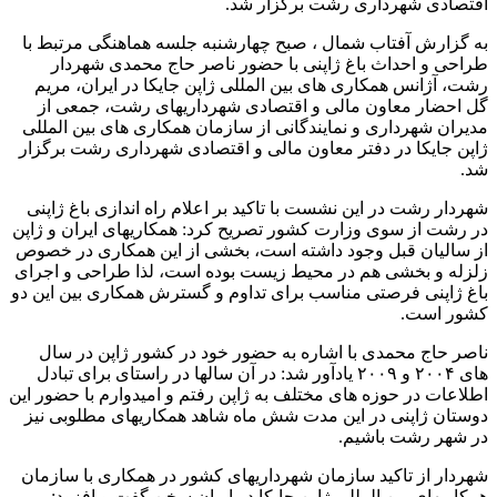
اقتصادی شهرداری رشت برگزار شد.
به گزارش آفتاب شمال ، صبح چهارشنبه جلسه هماهنگی مرتبط با
طراحی و احداث باغ ژاپنی با حضور ناصر حاج محمدی شهردار
رشت، آژانس همکاری های بین المللی ژاپن جایکا در ایران، مریم
گل احضار معاون مالی و اقتصادی شهرداریهای رشت، جمعی از
مدیران شهرداری و نمایندگانی از سازمان همکاری های بین المللی
ژاپن جایکا در دفتر معاون مالی و اقتصادی شهرداری رشت برگزار
شد.
شهردار رشت در این نشست با تاکید بر اعلام راه اندازی باغ ژاپنی
در رشت از سوی وزارت کشور تصریح کرد: همکاریهای ایران و ژاپن
از سالیان قبل وجود داشته است، بخشی از این همکاری در خصوص
زلزله و بخشی هم در محیط زیست بوده است، لذا طراحی و اجرای
باغ ژاپنی فرصتی مناسب برای تداوم و گسترش همکاری بین این دو
کشور است.
ناصر حاج محمدی با اشاره به حضور خود در کشور ژاپن در سال
های ۲۰۰۴ و ۲۰۰۹ یادآور شد: در آن سالها در راستای برای تبادل
اطلاعات در حوزه های مختلف به ژاپن رفتم و امیدوارم با حضور این
دوستان ژاپنی در این مدت شش ماه شاهد همکاریهای مطلوبی نیز
در شهر رشت باشیم.
شهردار از تاکید سازمان شهرداریهای کشور در همکاری با سازمان
همکاریهای بین المللی ژاپن جایکا در ایران سخن گفت و افزود: