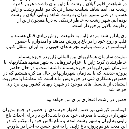
در شباهت اقلیم گیلان و رشت با ژاپن بیان داشت: هربار که به
رشت می آیبم شاهد شباهت بسیار نزدیک دو اقلیم رشت و ژاپن
هستم. در طی مسیر تهران به رشت شاهد زیبایی گیلان و رشت
بوده ایم. شهر رشت به خاطر نزدیکی به دریا همچون ژاپن از
رطوبت بالایی برخوردار است.
وی یادآور شد: مردم ژاپن به طبیعت ارزش زیادی قائل هستند و
قلب و روح خود را در باغ پرورش میدهند و امیدوارم با حضور
کوماتسو در رشت بتوانیم تجربه های خوبی را به ایران منتقل کنیم.
نماینده سازمان همکاریهای بین المللی ژاپن در حوزه پسماند
خاطرنشان کرد: ژاپن با اعزام نیروهایی به شهر مشهد همکاریهای با
سازمان شهرداریها در حوزه پسماند داشته است و در حال حاضر
پروژه جدیدی که با سازمان شهرداریها در حال مذاکره هستیم که در
خصوص همکاری فنی در حوزه پس ماند است که مطمئنا با محوریت
استفاده از پتانسیل های موجود در شهرداریهای کشور بهره برداری
خواهد شد.
حضور در رشت افتخاری برای من خواهد بود
کوماتسو کیوشی نیز ضمن اظهار خرسندی از حضور در جمع مدیران
شهرداری رشت با معرفی خود بیان داشت: این بار برای احداث باغ
ژاپنی به ایران و شهر رشت امدم و تمام تلاش خود را میکنم که در
این مدت بتوانم پروژه باغ ژاپنی را به نحو احسن به اجرا در بیاورم.