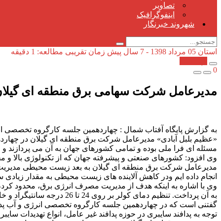
تصاویر
اینفوگرافیک
شهروند خبرنگار
استان
05 مرداد 1398 - 7 سال پیش
زمان تقریبی مطالعه: 1 دقیقه
کپی شد!
0
مدیرعامل شرکت سهامی برق منطقه ای گیلان:ا
به گزارش پایگاه آفتاب شمال : چهاردهمین جلسه کارگروه تخصصی انر
«عظیم بلبل آبادی» مدیرعامل شرکت برق منطقه ای گیلان در چهاردهم
مسئله ای فرا ملی بوده و تمامی کشورهای جهان به آن می پردازند و
وی افزود: کشورهای صنعتی و پیشرفته جهان که از تکنولوژی بالا و مح
مدیرعامل شرکت برق منطقه ای گیلان به بعد زیست محیطی مدیریت 
انجام داده ایم ودر کاهش آلاینده های زیست محیطی به مقدار زیادی سه
وی با اشاره به اینکه هدف از مدیریت مصرف انرژی برق، محدود کردن
به آن پرداخت. تنظیم دمای کولر بر روی 24 تا 26 درجه سانتیگراد و خاموش کردن لامپ هایی که مورد نیاز نمی باشند از راهکارهای بسیار ساده جهت اجرای مدیریت مصرف انرژی برق می باشد.
گفتنی است که در چهاردهمین جلسه کارگروه تخصصی انرژی و آب پد
توجه به پدافند سایبری در حوزه پدافند غیر عامل، انواع تهدیدات سا