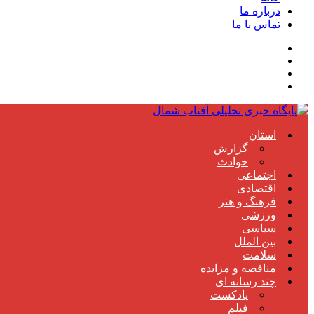
درباره ما
تماس با ما
استان
گزارش
حوادث
اجتماعی
اقتصادی
فرهنگ و هنر
ورزشی
سیاسی
بین الملل
سلامت
مناقصه و مزایده
چند رسانه ای
پادکست
فیلم