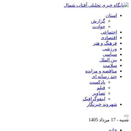
استان
گزارش
حوادث
اجتماعی
اقتصادی
فرهنگ و هنر
ورزشی
سیاسی
بین الملل
سلامت
مناقصه و مزایده
چند رسانه ای
پادکست
فیلم
تصاویر
اینفوگرافیک
شهروند خبرنگار
شنبه - 17 مرداد 1405
خانه