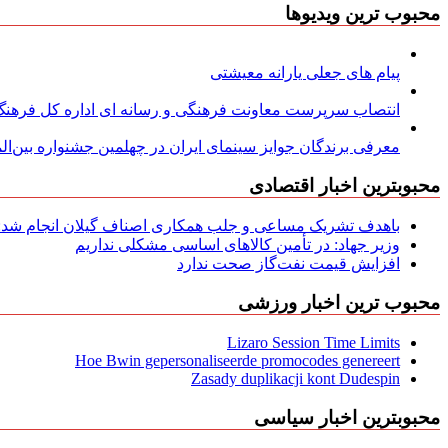
محبوب ترین ویدیوها
پیام های جعلی یارانه معیشتی
انتصاب سرپرست معاونت فرهنگی و رسانه ای اداره کل فرهنگ و
معرفی برندگان جوایز سینمای ایران در چهلمین جشنواره بین‌المل
محبوبترین اخبار اقتصادی
باهدف تشریک مساعی و جلب همکاری اصناف گیلان انجام شد: ج
وزیر جهاد: در تأمین کالاهای اساسی مشکلی نداریم
افزایش قیمت نفت‌گاز صحت ندارد
محبوب ترین اخبار ورزشی
Lizaro Session Time Limits
Hoe Bwin gepersonaliseerde promocodes genereert
Zasady duplikacji kont Dudespin
محبوبترین اخبار سیاسی