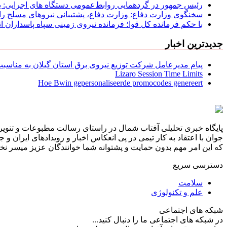
رئیس جمهور در گردهمایی روابط‌عمومی دستگاه های اجرایی: به‌
سخنگوی وزارت دفاع: وزارت دفاع، پشتیبانی نیرو‌های مسلح را 
با حکم فرمانده کل قوا؛ فرمانده نیروی زمینی سپاه پاسداران
جدیدترین اخبار
پیام مدیرعامل شركت توزیع نیروی برق استان گیلان به مناسبت 
Lizaro Session Time Limits
Hoe Bwin gepersonaliseerde promocodes genereert
پایگاه خبری تحلیلی آفتاب شمال در راستای رسالت مطبوعات و تنویر 
جوان با اعتقاد به کار تیمی در پی انعکاس اخبار و رویدادهای ایران و
که این امر مهم بدون حمایت و پشتوانه شما خوانندگان عزیز میسر نخوا
دسترسی سریع
سلامت
علم و تکنولوژی
شبکه های اجتماعی
در شبکه های اجتماعی ما را دنبال کنید...