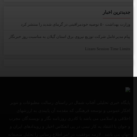
جدیدترین اخبار
وزارت بهداشت ۵۰ توصیه خودمراقبتی در گرمای شدید را منتشر کرد
پیام مدیرعامل شركت توزیع نیروی برق استان گیلان به مناسبت روز خبرنگار ‌
Lizaro Session Time Limits
پایگاه خبری تحلیلی آفتاب شمال در راستای رسالت مطبوعات و تنویر
افکار عمومی و توسعه فرهنگی که مقدمه آن پایبندی به ارزشهای
اخلاقی و اسلامی می باشد با کادری روزنامه نگار و نویسندگان مجرب
و جوان با اعتقاد به کار تیمی در پی انعکاس اخبار و رویدادهای ایران و
جهان می باشد . لازمه موفقیت در امر اطلاع رسانی را تحلیل منصفانه