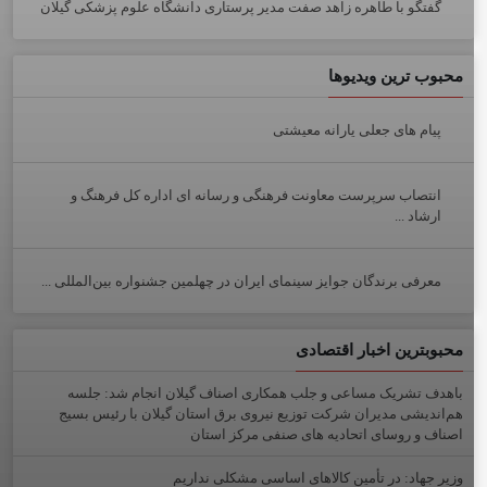
گفتگو با طاهره زاهد صفت مدیر پرستاری دانشگاه علوم پزشکی گیلان
محبوب ترین ویدیوها
پیام های جعلی یارانه معیشتی
انتصاب سرپرست معاونت فرهنگی و رسانه ای اداره کل فرهنگ و
ارشاد ...
معرفی برندگان جوایز سینمای ایران در چهلمین جشنواره بین‌المللی ...
محبوبترین اخبار اقتصادی
باهدف تشریک مساعی و جلب همکاری اصناف گیلان انجام شد: جلسه
هم‌اندیشی مدیران شركت توزیع نیروی برق استان گیلان با رئیس بسیج
اصناف و روسای اتحادیه های صنفی مركز استان
وزیر جهاد: در تأمین کالاهای اساسی مشکلی نداریم