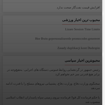
افزایش قیمت نفت‌گاز صحت ندارد
محبوب ترین اخبار ورزشی
Lizaro Session Time Limits
Hoe Bwin gepersonaliseerde promocodes genereert
Zasady duplikacji kont Dudespin
محبوبترین اخبار سیاسی
رئیس جمهور در گردهمایی روابط‌عمومی دستگاه های اجرایی: به‌هیچ‌وجه در
برابر هیچ قدرتی سر خم نخواهم کرد
سخنگوی وزارت دفاع: وزارت دفاع، پشتیبانی نیرو‌های مسلح را با قدرت ادامه
می‌دهد
با حکم فرمانده کل قوا؛ فرمانده نیروی زمینی سپاه پاسداران انقلاب اسلامی
منصوب شد