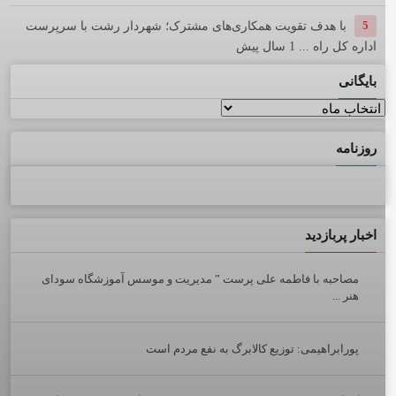
5
با هدف تقویت همکاری‌های مشترک؛ شهردار رشت با سرپرست
اداره کل راه ...
1 سال پیش
بایگانی
بایگانی
روزنامه
اخبار پربازدید
مصاحبه با فاطمه علی پرست ” مدیریت و موسس آموزشگاه سودای
هنر ...
پورابراهیمی: توزیع کالابرگ به نفع مردم است