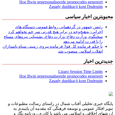
Hoe Bwin gepersonaliseerde promocodes genereert
Zasady duplikacji kont Dudespin
محبوبترین اخبار سیاسی
رئیس جمهور در گردهمایی روابط‌عمومی دستگاه های
اجرایی: به‌هیچ‌وجه در برابر هیچ قدرتی سر خم نخواهم کرد
سخنگوی وزارت دفاع: وزارت دفاع، پشتیبانی نیرو‌های مسلح
را با قدرت ادامه می‌دهد
با حکم فرمانده کل قوا؛ فرمانده نیروی زمینی سپاه پاسداران
انقلاب اسلامی منصوب شد
جدیدترین اخبار
Lizaro Session Time Limits
Hoe Bwin gepersonaliseerde promocodes genereert
Zasady duplikacji kont Dudespin
پایگاه خبری تحلیلی آفتاب شمال در راستای رسالت مطبوعات و
تنویر افکار عمومی و توسعه فرهنگی که مقدمه آن پایبندی به
ارزشهای اخلاقی و اسلامی می باشد با کادری روزنامه نگار و