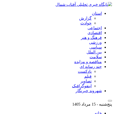
استان
گزارش
حوادث
اجتماعی
اقتصادی
فرهنگ و هنر
ورزشی
سیاسی
بین الملل
سلامت
مناقصه و مزایده
چند رسانه ای
پادکست
فیلم
تصاویر
اینفوگرافیک
شهروند خبرنگار
پنج‌شنبه - 15 مرداد 1405
خانه