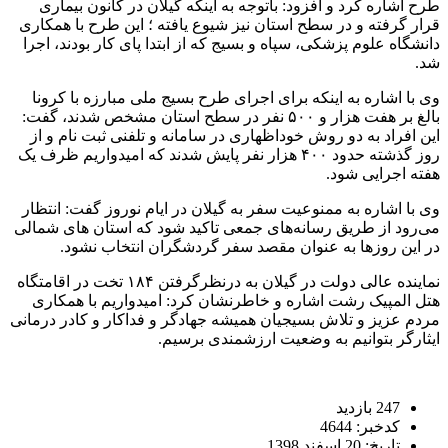
طرح اشاره کرد و افزود: باتوجه به اینکه گیلان در کانون بیماری
قرار گرفته و در سطح استان نیز شیوع یافته ؛ این طرح با همکاری
دانشگاه علوم پزشکی، سپاه و بسیج که از ابتدا پای کار بودند، اجرا
شد.
وی با اشاره به اینکه برای اجرای طرح بسیج ملی مبارزه با کرونا
بالغ بر هفت هزار و ۵۰۰ نفر در سطح استان مشخص شدند، گفت:
این افراد به دو روش خوداظهاری در سامانه و تلفنی ثبت نام و از
روز گذشته حدود ۴۰۰ هزار نفر پایش شدند که امیدواریم ظرف یک
هفته اجرایی شود.
وی با اشاره به ممنوعیت سفر به گیلان در ایام نوروز گفت: انتظار
می‌رود از طریق رسانه‌های جمعی تاکید شود که استان های شمالی
در این روزها به عنوان مقصد سفر گردشگران انتخاب نشود.
نماینده عالی دولت در گیلان به درنظرگرفتن ۱۸۴ تخت در اقامتگاه
هتل المپیک رشت اشاره و خاطرنشان کرد: امیدواریم با همکاری
مردم عزیز و تلاش بسیجیان همیشه جهادگر و فداکار و کادر درمانی
ایثارگر بتوانیم به وضعیت ارزشمندی برسیم.
247 بازدید
کدخبر: 4644
تاریخ: 20 اسفند 1398