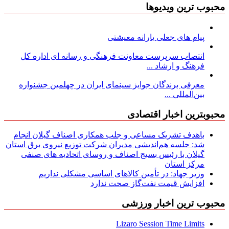
محبوب ترین ویدیوها
پیام های جعلی یارانه معیشتی
انتصاب سرپرست معاونت فرهنگی و رسانه ای اداره کل
فرهنگ و ارشاد ...
معرفی برندگان جوایز سینمای ایران در چهلمین جشنواره
بین‌المللی ...
محبوبترین اخبار اقتصادی
باهدف تشریک مساعی و جلب همکاری اصناف گیلان انجام
شد: جلسه هم‌اندیشی مدیران شركت توزیع نیروی برق استان
گیلان با رئیس بسیج اصناف و روسای اتحادیه های صنفی
مركز استان
وزیر جهاد: در تأمین کالاهای اساسی مشکلی نداریم
افزایش قیمت نفت‌گاز صحت ندارد
محبوب ترین اخبار ورزشی
Lizaro Session Time Limits