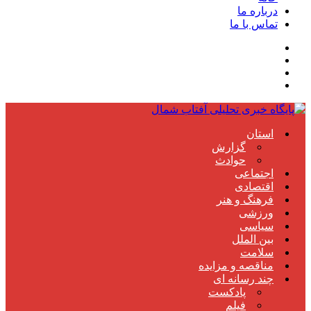
درباره ما
تماس با ما
استان
گزارش
حوادث
اجتماعی
اقتصادی
فرهنگ و هنر
ورزشی
سیاسی
بین الملل
سلامت
مناقصه و مزایده
چند رسانه ای
پادکست
فیلم