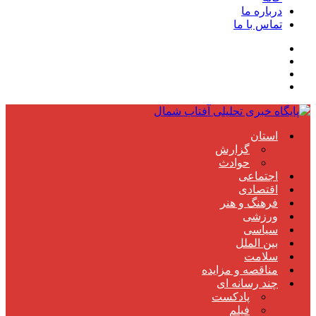
درباره ما
تماس با ما
استان
گزارش
حوادث
اجتماعی
اقتصادی
فرهنگ و هنر
ورزشی
سیاسی
بین الملل
سلامت
مناقصه و مزایده
چند رسانه ای
پادکست
فیلم