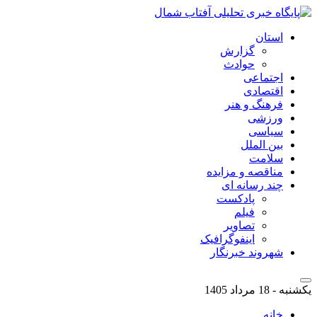
استان
گزارش
حوادث
اجتماعی
اقتصادی
فرهنگ و هنر
ورزشی
سیاسی
بین الملل
سلامت
مناقصه و مزایده
چند رسانه ای
پادکست
فیلم
تصاویر
اینفوگرافیک
شهروند خبرنگار
یکشنبه - 18 مرداد 1405
خانه