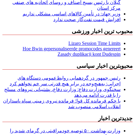
گیلان با رئیس بسیج اصناف و روسای اتحادیه های صنفی
مركز استان
وزیر جهاد: در تأمین کالاهای اساسی مشکلی نداریم
افزایش قیمت نفت‌گاز صحت ندارد
محبوب ترین اخبار ورزشی
Lizaro Session Time Limits
Hoe Bwin gepersonaliseerde promocodes genereert
Zasady duplikacji kont Dudespin
محبوبترین اخبار سیاسی
رئیس جمهور در گردهمایی روابط‌عمومی دستگاه های
اجرایی: به‌هیچ‌وجه در برابر هیچ قدرتی سر خم نخواهم کرد
سخنگوی وزارت دفاع: وزارت دفاع، پشتیبانی نیرو‌های مسلح
را با قدرت ادامه می‌دهد
با حکم فرمانده کل قوا؛ فرمانده نیروی زمینی سپاه پاسداران
انقلاب اسلامی منصوب شد
جدیدترین اخبار
وزارت بهداشت ۵۰ توصیه خودمراقبتی در گرمای شدید را