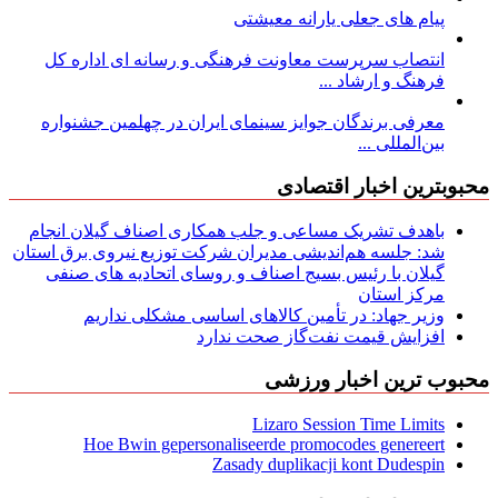
پیام های جعلی یارانه معیشتی
انتصاب سرپرست معاونت فرهنگی و رسانه ای اداره کل
فرهنگ و ارشاد ...
معرفی برندگان جوایز سینمای ایران در چهلمین جشنواره
بین‌المللی ...
محبوبترین اخبار اقتصادی
باهدف تشریک مساعی و جلب همکاری اصناف گیلان انجام
شد: جلسه هم‌اندیشی مدیران شركت توزیع نیروی برق استان
گیلان با رئیس بسیج اصناف و روسای اتحادیه های صنفی
مركز استان
وزیر جهاد: در تأمین کالاهای اساسی مشکلی نداریم
افزایش قیمت نفت‌گاز صحت ندارد
محبوب ترین اخبار ورزشی
Lizaro Session Time Limits
Hoe Bwin gepersonaliseerde promocodes genereert
Zasady duplikacji kont Dudespin