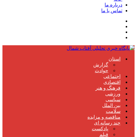
درباره ما
تماس با ما
استان
گزارش
حوادث
اجتماعی
اقتصادی
فرهنگ و هنر
ورزشی
سیاسی
بین الملل
سلامت
مناقصه و مزایده
چند رسانه ای
پادکست
فیلم