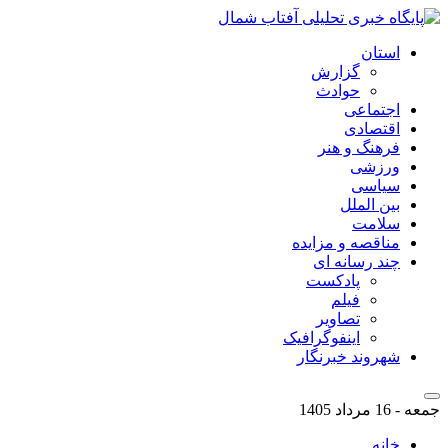
استان
گزارش
حوادث
اجتماعی
اقتصادی
فرهنگ و هنر
ورزشی
سیاسی
بین الملل
سلامت
مناقصه و مزایده
چند رسانه ای
پادکست
فیلم
تصاویر
اینفوگرافیک
شهروند خبرنگار
جمعه - 16 مرداد 1405
خانه