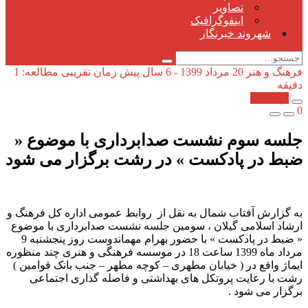
تصاویر
اینفوگرافیک
شهروند خبرنگار
فرهنگ و هنر
20 مرداد 1399 - 6 سال پیش
زمان تقریبی مطالعه: 1
دقیقه
کپی شد!
0
جلسه سوم نشست صدابرداری با موضوع «
ضبط در پادکست » در رشت برگزار می شود
به گزارش آفتاب شمال به نقل از روابط عمومی اداره کل فرهنگ و
ارشاد اسلامی گیلان ، سومین جلسه نشست صدابرداری با موضوع
« ضبط در پادکست » با حضور بهرام مهماندوست روز پنجشنبه 9
مرداد ماه 1399 ساعت 18 در موسسه فرهنگی و هنری چند منظوره
ایماژ واقع در ( خیابان مطهری – کوچه مطهر – جنب بانک قوامین )
رشت با رعایت پروتکل های بهداشتی و فاصله گذاری اجتماعی
برگزار می شود .