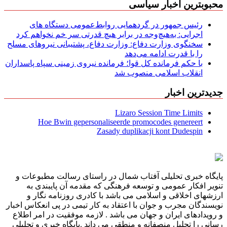
محبوبترین اخبار سیاسی
رئیس جمهور در گردهمایی روابط‌عمومی دستگاه های
اجرایی: به‌هیچ‌وجه در برابر هیچ قدرتی سر خم نخواهم کرد
سخنگوی وزارت دفاع: وزارت دفاع، پشتیبانی نیرو‌های مسلح
را با قدرت ادامه می‌دهد
با حکم فرمانده کل قوا؛ فرمانده نیروی زمینی سپاه پاسداران
انقلاب اسلامی منصوب شد
جدیدترین اخبار
Lizaro Session Time Limits
Hoe Bwin gepersonaliseerde promocodes genereert
Zasady duplikacji kont Dudespin
پایگاه خبری تحلیلی آفتاب شمال در راستای رسالت مطبوعات و
تنویر افکار عمومی و توسعه فرهنگی که مقدمه آن پایبندی به
ارزشهای اخلاقی و اسلامی می باشد با کادری روزنامه نگار و
نویسندگان مجرب و جوان با اعتقاد به کار تیمی در پی انعکاس اخبار
و رویدادهای ایران و جهان می باشد . لازمه موفقیت در امر اطلاع
رسانی را تحلیل منصفانه و منطقی می داند .پایگاه خبری و تحلیلی