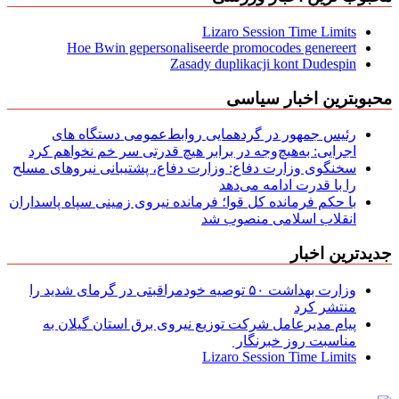
Lizaro Session Time Limits
Hoe Bwin gepersonaliseerde promocodes genereert
Zasady duplikacji kont Dudespin
محبوبترین اخبار سیاسی
رئیس جمهور در گردهمایی روابط‌عمومی دستگاه های
اجرایی: به‌هیچ‌وجه در برابر هیچ قدرتی سر خم نخواهم کرد
سخنگوی وزارت دفاع: وزارت دفاع، پشتیبانی نیرو‌های مسلح
را با قدرت ادامه می‌دهد
با حکم فرمانده کل قوا؛ فرمانده نیروی زمینی سپاه پاسداران
انقلاب اسلامی منصوب شد
جدیدترین اخبار
وزارت بهداشت ۵۰ توصیه خودمراقبتی در گرمای شدید را
منتشر کرد
پیام مدیرعامل شركت توزیع نیروی برق استان گیلان به
مناسبت روز خبرنگار ‌
Lizaro Session Time Limits