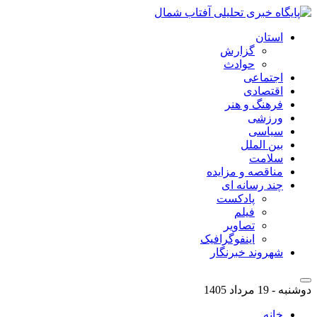
استان
گزارش
حوادث
اجتماعی
اقتصادی
فرهنگ و هنر
ورزشی
سیاسی
بین الملل
سلامت
مناقصه و مزایده
چند رسانه ای
پادکست
فیلم
تصاویر
اینفوگرافیک
شهروند خبرنگار
دوشنبه - 19 مرداد 1405
خانه