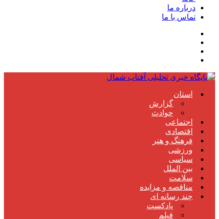
درباره ما
تماس با ما
استان
گزارش
حوادث
اجتماعی
اقتصادی
فرهنگ و هنر
ورزشی
سیاسی
بین الملل
سلامت
مناقصه و مزایده
چند رسانه ای
پادکست
فیلم