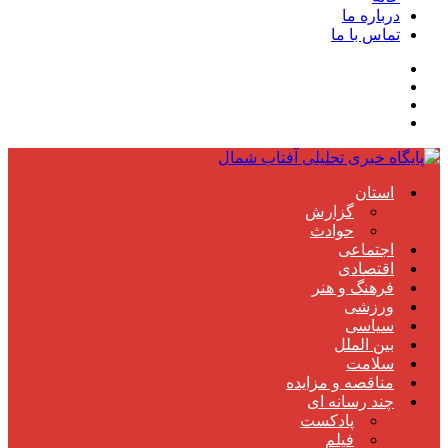
درباره ما
تماس با ما
استان
گزارش
حوادث
اجتماعی
اقتصادی
فرهنگ و هنر
ورزشی
سیاسی
بین الملل
سلامت
مناقصه و مزایده
چند رسانه ای
پادکست
فیلم