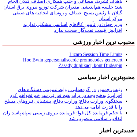
باهدف تشریک مساعی و جلب همکاری اصناف گیلان انجام
شد: جلسه هم‌اندیشی مدیران شركت توزیع نیروی برق استان
گیلان با رئیس بسیج اصناف و روسای اتحادیه های صنفی
مركز استان
وزیر جهاد: در تأمین کالاهای اساسی مشکلی نداریم
افزایش قیمت نفت‌گاز صحت ندارد
محبوب ترین اخبار ورزشی
Lizaro Session Time Limits
Hoe Bwin gepersonaliseerde promocodes genereert
Zasady duplikacji kont Dudespin
محبوبترین اخبار سیاسی
رئیس جمهور در گردهمایی روابط‌عمومی دستگاه های
اجرایی: به‌هیچ‌وجه در برابر هیچ قدرتی سر خم نخواهم کرد
سخنگوی وزارت دفاع: وزارت دفاع، پشتیبانی نیرو‌های مسلح
را با قدرت ادامه می‌دهد
با حکم فرمانده کل قوا؛ فرمانده نیروی زمینی سپاه پاسداران
انقلاب اسلامی منصوب شد
جدیدترین اخبار