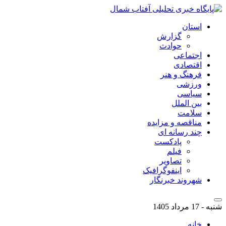
استان
گزارش
حوادث
اجتماعی
اقتصادی
فرهنگ و هنر
ورزشی
سیاسی
بین الملل
سلامت
مناقصه و مزایده
چند رسانه ای
پادکست
فیلم
تصاویر
اینفوگرافیک
شهروند خبرنگار
شنبه - 17 مرداد 1405
خانه