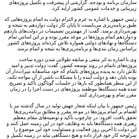
سازمان برنامه و بودجه، گزارشی از پیشرفت و تکمیل پروژه‌های
زیربنایی و خدمات عمومی کشور ارایه کرد.
رئیس جمهور با اشاره به عزم و التزام دولت به اتمام پروژه‌هایی که
طبق برنامه‌ریزی می‌بایست تا پایان کار دولت دوازدهم به نتیجه و
بهره‌برداری برسد، گفت: از مهمترین تصمیمات در دولت‌های یازدهم
و دوازدهم اتمام پروژه‌ها در موعد مقرر بوده و بر این اساس تمام
دستگاه‌ها و نهاد‌های دولتی همواره تلاش کرده‌اند پروژه‌های کشور
براساس زمان بندی‌ها و برنامه‌ریزی‌ها به نتیجه و اتمام برسد.
وی با اشاره به اثر منفی و سابقه طولانی شدن دوره ساخت
پروژه‌های ناتمام در روند توسعه کشور، گفت: دولت تدبیر و امید
تلاش دارد به پدیده پروژه‌های ناتمام که خود متأسفانه میراث‌دار آن
بوده پایان دهد و دولت آینده را با مشکلات ناشی از آن مواجه نکند،
از این منظر همانطور که بار‌ها در جلسات گوناگون تأکید و تصریح
شده همه دستگاه‌ها موظفند پروژه‌های در دست اجرا را در زمان
مقرر تمام و بهره‌برداری کنند.
رئیس جمهور با بیان اینکه شعار جهش تولید در سال گذشته نیز با
اهتمام بر اتمام پروژه‌ها در موعد مقرر و مطابق برنامه‌ریزی‌ها
تحقق یافت، افزود: در چارچوب تأکید و توصیه‌های مقام معظم
رهبری همه دستگاه‌ها باید به وظایف خود در این زمینه عمل کنند و
این دولت تا آخرین روز فعالیت و مسئولیت خود این موضوع را
سرلوحه کار خود قرار داده و هیچ دستگاهی نباید در زمینه تکمیل و