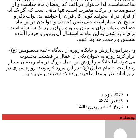
ساعت‌هاست، لذا می‌توان دریافت که رمضان ماه خداست و از
خصوصیات آن برکت مغفرت است، تنها ماهی است که اگر یک آیه
از قرآن در آن بخوانید گویی کل قرآن را خوانده اید، ثواب ذکر و
تسبیح آن بسیار است حتی نفس کشیدن و خوابیدن در این ماه
فضیلت و ثواب برای مومنان و روزه داران دارد لذا شایسته است
برای وارد شدن به این ماه به استقبال آن برویم و خود را آماده
بخشش و رحمت خداوند کنیم.
وی پیرامون ارزش و جایگاه روزه از دیدگاه «ائمه معصومین (ع)»
ابراز کرد: روزه به عنوان یکی از اعمال پر فضیلت محسوب
می‌شود، اما جایگاه و ارزش این عمل بزرگ در ماه رمضان بسیار
زیاد است، «امام صادق (ع)» در این مورد فرمودند: روزه سپری در
برابر آفات دنیا و عذاب آخرت بوده که فضیلت بسیار دارد.
2077 بازدید
کدخبر: 4874
تاریخ: 23 فروردین 1400
نویسنده