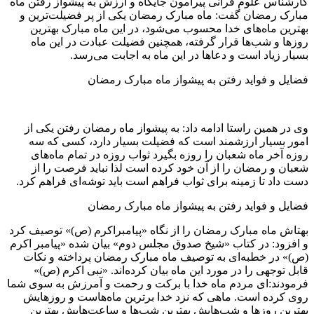
کارشناس علوم قرآنی پیرامون جایگاه و ارزش به پیشواز رفتن ماه
مبارک رمضان گفت: ماه مبارک رمضان یکی از پر فضیلت‌ترین و
بهترین ماه‌های خدا محسوب می‌شود، در این ماه مبارک بهترین
روز‌ها و شب‌ها قرار گرفته، همچنین فضیلت عبادت در این ماه
بسیار زیاد است و دعا‌ها در این ماه به اجابت می‌رسد.
فضایل و فواید رفتن به پیشواز ماه مبارک رمضان
وی در همین راستا ادامه داد: به پیشواز ماه رمضان رفتن یکی از
امور بسیار ارزشمند است که فضیلت بسیار دارد، کسی که سه
روزه آخر ماه شعبان را روزه بگیرد ثواب روزه در تمام ماه‌های
شعبان و رمضان را از آن خود کرده است لذا نباید فرصت را از
دست داد تا زمینه برای ثواب فراهم است باید توشه‌ای فراهم کرد.
فضایل و فواید رفتن به پیشواز ماه مبارک رمضان
بهتاش ماه مبارک رمضان را از نگاه «پیامبراکرم (ص)» توصیف کرد
و افزود: در کتاب «شیخ صدوق مجلس دوم» بیان شده «پیامبر اکرم
(ص)» در خطبه‌ای به توصیف ماه مبارک رمضان پرداخته و نکات
قابل توجهی را در مورد این ماه بیان کرده‌اند. «نبی اکرم (ص)»
فرمودند:‌ای مردم ماه خدا با برکت و رحمت و آمرزش به سوی شما
روی کرده است. ماهی که نزد خدا برترین ماه‌هاست و روزهایش
بهترین روز‌ها و شب‌هایش بهترین شب‌ها و ساعت‌هایش بهترین