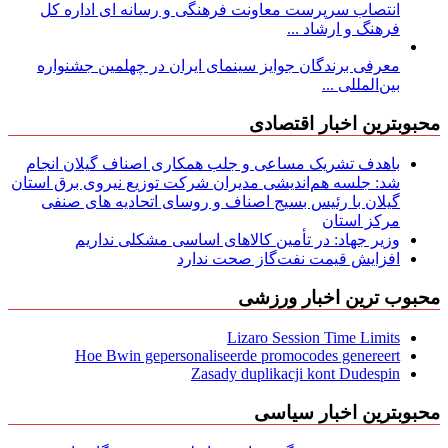
انتصاب سرپرست معاونت فرهنگی و رسانه ای اداره کل
فرهنگ و ارشاد ...
معرفی برندگان جوایز سینمای ایران در چهلمین جشنواره
بین‌المللی ...
محبوبترین اخبار اقتصادی
باهدف تشریک مساعی و جلب همکاری اصناف گیلان انجام
شد: جلسه هم‌اندیشی مدیران شركت توزیع نیروی برق استان
گیلان با رئیس بسیج اصناف و روسای اتحادیه های صنفی
مركز استان
وزیر جهاد: در تأمین کالاهای اساسی مشکلی نداریم
افزایش قیمت نفت‌گاز صحت ندارد
محبوب ترین اخبار ورزشی
Lizaro Session Time Limits
Hoe Bwin gepersonaliseerde promocodes genereert
Zasady duplikacji kont Dudespin
محبوبترین اخبار سیاسی