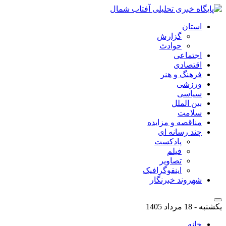
استان
گزارش
حوادث
اجتماعی
اقتصادی
فرهنگ و هنر
ورزشی
سیاسی
بین الملل
سلامت
مناقصه و مزایده
چند رسانه ای
پادکست
فیلم
تصاویر
اینفوگرافیک
شهروند خبرنگار
یکشنبه - 18 مرداد 1405
خانه