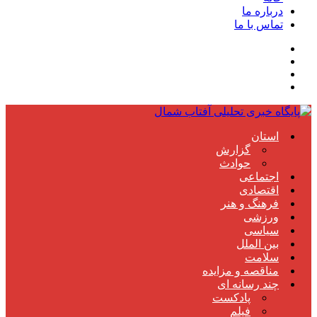
درباره ما
تماس با ما
استان
گزارش
حوادث
اجتماعی
اقتصادی
فرهنگ و هنر
ورزشی
سیاسی
بین الملل
سلامت
مناقصه و مزایده
چند رسانه ای
پادکست
فیلم