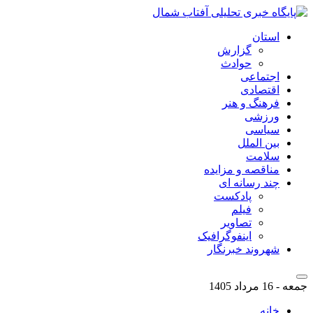
استان
گزارش
حوادث
اجتماعی
اقتصادی
فرهنگ و هنر
ورزشی
سیاسی
بین الملل
سلامت
مناقصه و مزایده
چند رسانه ای
پادکست
فیلم
تصاویر
اینفوگرافیک
شهروند خبرنگار
جمعه - 16 مرداد 1405
خانه