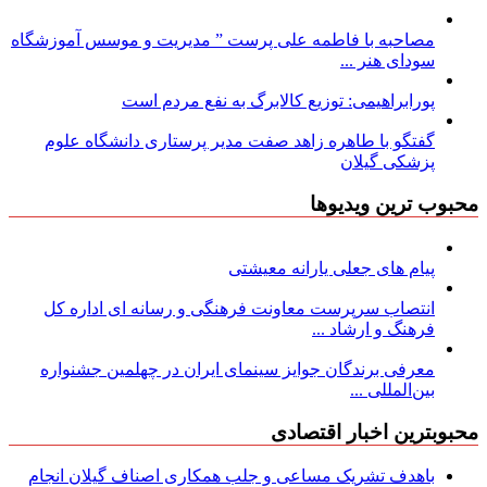
مصاحبه با فاطمه علی پرست ” مدیریت و موسس آموزشگاه
سودای هنر ...
پورابراهیمی: توزیع کالابرگ به نفع مردم است
گفتگو با طاهره زاهد صفت مدیر پرستاری دانشگاه علوم
پزشکی گیلان
محبوب ترین ویدیوها
پیام های جعلی یارانه معیشتی
انتصاب سرپرست معاونت فرهنگی و رسانه ای اداره کل
فرهنگ و ارشاد ...
معرفی برندگان جوایز سینمای ایران در چهلمین جشنواره
بین‌المللی ...
محبوبترین اخبار اقتصادی
باهدف تشریک مساعی و جلب همکاری اصناف گیلان انجام