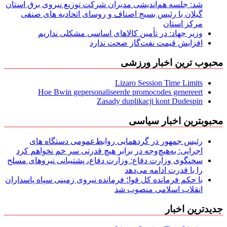
شد: جلسه هم‌اندیشی مدیران شركت توزیع نیروی برق استان
گیلان با رئیس بسیج اصناف و روسای اتحادیه های صنفی
مركز استان
وزیر جهاد: در تأمین کالاهای اساسی مشکلی نداریم
افزایش قیمت نفت‌گاز صحت ندارد
محبوب ترین اخبار ورزشی
Lizaro Session Time Limits
Hoe Bwin gepersonaliseerde promocodes genereert
Zasady duplikacji kont Dudespin
محبوبترین اخبار سیاسی
رئیس جمهور در گردهمایی روابط‌عمومی دستگاه های
اجرایی: به‌هیچ‌وجه در برابر هیچ قدرتی سر خم نخواهم کرد
سخنگوی وزارت دفاع: وزارت دفاع، پشتیبانی نیرو‌های مسلح
را با قدرت ادامه می‌دهد
با حکم فرمانده کل قوا؛ فرمانده نیروی زمینی سپاه پاسداران
انقلاب اسلامی منصوب شد
جدیدترین اخبار