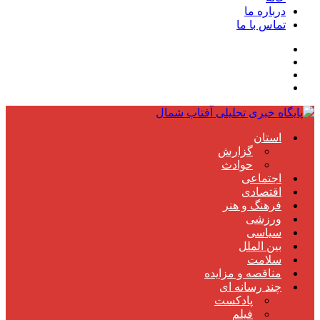
درباره ما
تماس با ما
استان
گزارش
حوادث
اجتماعی
اقتصادی
فرهنگ و هنر
ورزشی
سیاسی
بین الملل
سلامت
مناقصه و مزایده
چند رسانه ای
پادکست
فیلم