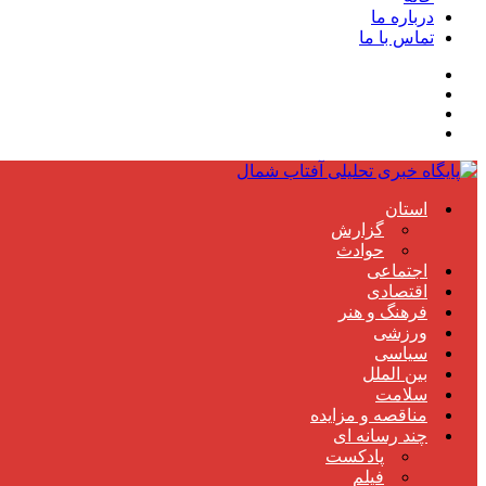
درباره ما
تماس با ما
استان
گزارش
حوادث
اجتماعی
اقتصادی
فرهنگ و هنر
ورزشی
سیاسی
بین الملل
سلامت
مناقصه و مزایده
چند رسانه ای
پادکست
فیلم