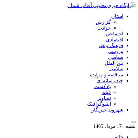
استان
گزارش
حوادث
اجتماعی
اقتصادی
فرهنگ و هنر
ورزشی
سیاسی
بین الملل
سلامت
مناقصه و مزایده
چند رسانه ای
پادکست
فیلم
تصاویر
اینفوگرافیک
شهروند خبرنگار
شنبه - 17 مرداد 1405
خانه