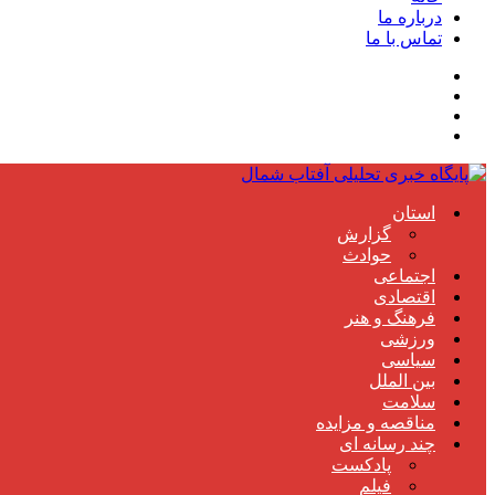
درباره ما
تماس با ما
استان
گزارش
حوادث
اجتماعی
اقتصادی
فرهنگ و هنر
ورزشی
سیاسی
بین الملل
سلامت
مناقصه و مزایده
چند رسانه ای
پادکست
فیلم