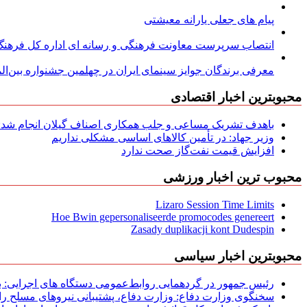
پیام های جعلی یارانه معیشتی
انتصاب سرپرست معاونت فرهنگی و رسانه ای اداره کل فرهنگ و
معرفی برندگان جوایز سینمای ایران در چهلمین جشنواره بین‌المل
محبوبترین اخبار اقتصادی
باهدف تشریک مساعی و جلب همکاری اصناف گیلان انجام شد: ج
وزیر جهاد: در تأمین کالاهای اساسی مشکلی نداریم
افزایش قیمت نفت‌گاز صحت ندارد
محبوب ترین اخبار ورزشی
Lizaro Session Time Limits
Hoe Bwin gepersonaliseerde promocodes genereert
Zasady duplikacji kont Dudespin
محبوبترین اخبار سیاسی
رئیس جمهور در گردهمایی روابط‌عمومی دستگاه های اجرایی: به‌
سخنگوی وزارت دفاع: وزارت دفاع، پشتیبانی نیرو‌های مسلح را 