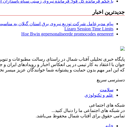
با حکم فرمانده کل قوا؛ فرمانده نیروی زمینی سپاه پاسداران
جدیدترین اخبار
پیام مدیرعامل شركت توزیع نیروی برق استان گیلان به مناسبت 
Lizaro Session Time Limits
Hoe Bwin gepersonaliseerde promocodes genereert
پایگاه خبری تحلیلی آفتاب شمال در راستای رسالت مطبوعات و تنویر 
جوان با اعتقاد به کار تیمی در پی انعکاس اخبار و رویدادهای ایران و
که این امر مهم بدون حمایت و پشتوانه شما خوانندگان عزیز میسر نخوا
دسترسی سریع
سلامت
علم و تکنولوژی
شبکه های اجتماعی
در شبکه های اجتماعی ما را دنبال کنید...
تمامی حقوق برای آفتاب شمال محفوظ می‌باشد.
خانه