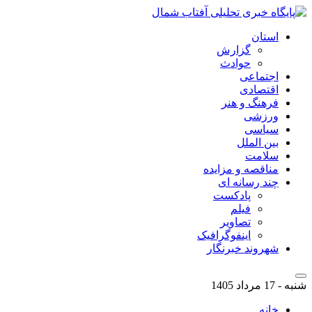
استان
گزارش
حوادث
اجتماعی
اقتصادی
فرهنگ و هنر
ورزشی
سیاسی
بین الملل
سلامت
مناقصه و مزایده
چند رسانه ای
پادکست
فیلم
تصاویر
اینفوگرافیک
شهروند خبرنگار
شنبه - 17 مرداد 1405
خانه