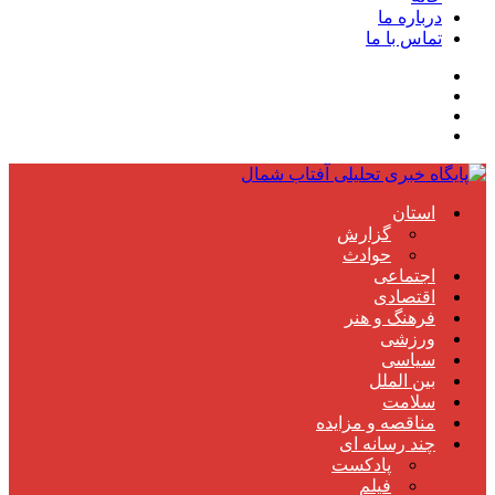
درباره ما
تماس با ما
استان
گزارش
حوادث
اجتماعی
اقتصادی
فرهنگ و هنر
ورزشی
سیاسی
بین الملل
سلامت
مناقصه و مزایده
چند رسانه ای
پادکست
فیلم