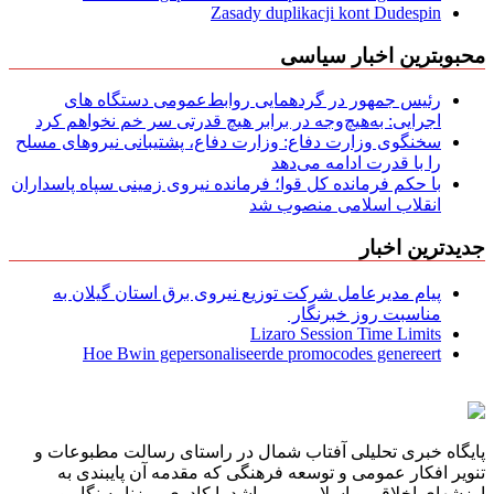
Zasady duplikacji kont Dudespin
محبوبترین اخبار سیاسی
رئیس جمهور در گردهمایی روابط‌عمومی دستگاه های
اجرایی: به‌هیچ‌وجه در برابر هیچ قدرتی سر خم نخواهم کرد
سخنگوی وزارت دفاع: وزارت دفاع، پشتیبانی نیرو‌های مسلح
را با قدرت ادامه می‌دهد
با حکم فرمانده کل قوا؛ فرمانده نیروی زمینی سپاه پاسداران
انقلاب اسلامی منصوب شد
جدیدترین اخبار
پیام مدیرعامل شركت توزیع نیروی برق استان گیلان به
مناسبت روز خبرنگار ‌
Lizaro Session Time Limits
Hoe Bwin gepersonaliseerde promocodes genereert
پایگاه خبری تحلیلی آفتاب شمال در راستای رسالت مطبوعات و
تنویر افکار عمومی و توسعه فرهنگی که مقدمه آن پایبندی به
ارزشهای اخلاقی و اسلامی می باشد با کادری روزنامه نگار و