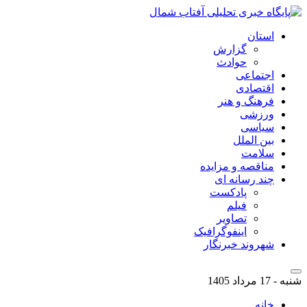
استان
گزارش
حوادث
اجتماعی
اقتصادی
فرهنگ و هنر
ورزشی
سیاسی
بین الملل
سلامت
مناقصه و مزایده
چند رسانه ای
پادکست
فیلم
تصاویر
اینفوگرافیک
شهروند خبرنگار
شنبه - 17 مرداد 1405
خانه