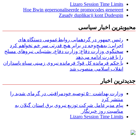
Lizaro Session Time Limits
Hoe Bwin gepersonaliseerde promocodes genereert
Zasady duplikacji kont Dudespin
محبوبترین اخبار سیاسی
رئیس جمهور در گردهمایی روابط‌عمومی دستگاه های
اجرایی: به‌هیچ‌وجه در برابر هیچ قدرتی سر خم نخواهم کرد
سخنگوی وزارت دفاع: وزارت دفاع، پشتیبانی نیرو‌های مسلح
را با قدرت ادامه می‌دهد
با حکم فرمانده کل قوا؛ فرمانده نیروی زمینی سپاه پاسداران
انقلاب اسلامی منصوب شد
جدیدترین اخبار
وزارت بهداشت ۵۰ توصیه خودمراقبتی در گرمای شدید را
منتشر کرد
پیام مدیرعامل شركت توزیع نیروی برق استان گیلان به
مناسبت روز خبرنگار ‌
Lizaro Session Time Limits