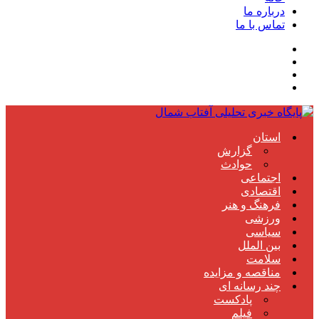
درباره ما
تماس با ما
استان
گزارش
حوادث
اجتماعی
اقتصادی
فرهنگ و هنر
ورزشی
سیاسی
بین الملل
سلامت
مناقصه و مزایده
چند رسانه ای
پادکست
فیلم