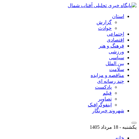
استان
گزارش
حوادث
اجتماعی
اقتصادی
فرهنگ و هنر
ورزشی
سیاسی
بین الملل
سلامت
مناقصه و مزایده
چند رسانه ای
پادکست
فیلم
تصاویر
اینفوگرافیک
شهروند خبرنگار
یکشنبه - 18 مرداد 1405
خانه