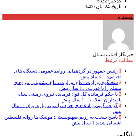
کدخبر: 5332
تاریخ: 24 آبان 1400
نویسنده
خبرنگار آفتاب شمال
مطالب مرتبط
1
رئیس جمهور در گردهمایی روابط‌عمومی دستگاه های
اجرایی: ...
3 ماه پیش
2
سخنگوی وزارت دفاع: وزارت دفاع، پشتیبانی نیرو‌های
مسلح را با قدرت ...
1 سال پیش
3
با حکم فرمانده کل قوا؛ فرمانده نیروی زمینی سپاه
پاسداران انقلاب ...
1 سال پیش
4
گزافه گویی و ادعا‌های جدید ترامپ درباره ایران
1 سال
پیش
5
پاسخ سخت به رژیم صهیونیستی؛ موشک ها روانه فلسطین
اشغالی شدند
1 سال پیش
بایگانی