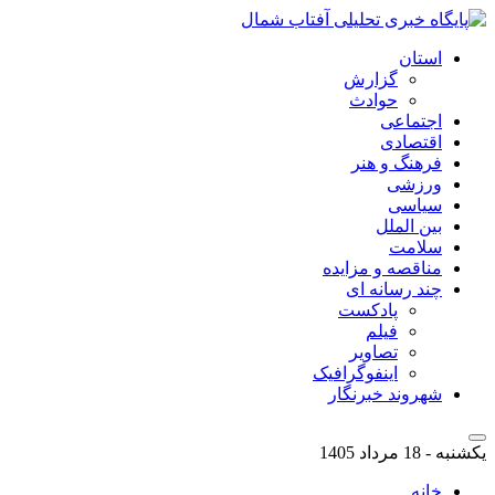
استان
گزارش
حوادث
اجتماعی
اقتصادی
فرهنگ و هنر
ورزشی
سیاسی
بین الملل
سلامت
مناقصه و مزایده
چند رسانه ای
پادکست
فیلم
تصاویر
اینفوگرافیک
شهروند خبرنگار
یکشنبه - 18 مرداد 1405
خانه