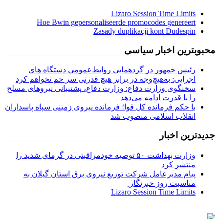
Lizaro Session Time Limits
Hoe Bwin gepersonaliseerde promocodes genereert
Zasady duplikacji kont Dudespin
محبوبترین اخبار سیاسی
رئیس جمهور در گردهمایی روابط‌عمومی دستگاه های
اجرایی: به‌هیچ‌وجه در برابر هیچ قدرتی سر خم نخواهم کرد
سخنگوی وزارت دفاع: وزارت دفاع، پشتیبانی نیرو‌های مسلح
را با قدرت ادامه می‌دهد
با حکم فرمانده کل قوا؛ فرمانده نیروی زمینی سپاه پاسداران
انقلاب اسلامی منصوب شد
جدیدترین اخبار
وزارت بهداشت ۵۰ توصیه خودمراقبتی در گرمای شدید را
منتشر کرد
پیام مدیرعامل شركت توزیع نیروی برق استان گیلان به
مناسبت روز خبرنگار ‌
Lizaro Session Time Limits