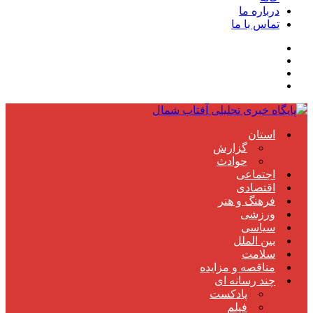
درباره ما
تماس با ما
استان
گزارش
حوادث
اجتماعی
اقتصادی
فرهنگ و هنر
ورزشی
سیاسی
بین الملل
سلامت
مناقصه و مزایده
چند رسانه ای
پادکست
فیلم