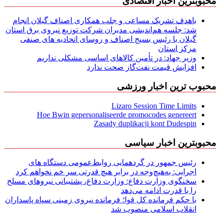
محبوبترین اخبار اقتصادی
باهدف تشریک مساعی و جلب همکاری اصناف گیلان انجام
شد: جلسه هم‌اندیشی مدیران شركت توزیع نیروی برق استان
گیلان با رئیس بسیج اصناف و روسای اتحادیه های صنفی
مركز استان
وزیر جهاد: در تأمین کالاهای اساسی مشکلی نداریم
افزایش قیمت نفت‌گاز صحت ندارد
محبوب ترین اخبار ورزشی
Lizaro Session Time Limits
Hoe Bwin gepersonaliseerde promocodes genereert
Zasady duplikacji kont Dudespin
محبوبترین اخبار سیاسی
رئیس جمهور در گردهمایی روابط‌عمومی دستگاه های
اجرایی: به‌هیچ‌وجه در برابر هیچ قدرتی سر خم نخواهم کرد
سخنگوی وزارت دفاع: وزارت دفاع، پشتیبانی نیرو‌های مسلح
را با قدرت ادامه می‌دهد
با حکم فرمانده کل قوا؛ فرمانده نیروی زمینی سپاه پاسداران
انقلاب اسلامی منصوب شد