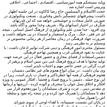
وپایه مستحکم همه امورسیاسی ، اقتصادی ، اجتماعی ، اخلاقی
وتربیتی است اشاره شد .
حجت الااسلام و المسلمین حاج رضا کاکاوند در این جلسه اظهار
داشت: پیشرفتهای چشمگیر دانش وفناوری ، صنعت وتکنولوژی در
صورتی عامل سعادت و خوشبختی خواهد شد که این قدرتهای
شگرف در اختیار انسانهای والا ، شریف وخدا محور و آگاه باشد.
وی افزود : جدا شدن علم وتکنولوژی از فرهنگ اصیل انسانی ، نتیجه
ای جز فقر ، جنگ ، مرگ و استعمار و استبداد در پی نخواهد داشت و
ضرورت جهاد فرهنگی در زمان معاصر از هر زمانی محسوس تر
ومسلم تر به نظرمی رسد .
مسئول محترم امور فرهنگی و دینی شرکت توانیر اذعان داشت : با
عنایت به نفوذ فرهنگی غرب و همچنین تهاجم فرهنگی
دشمن،استفاده از فضای مجازی و حضور فعال در این عرصه جهت
تولید محتوا با هدف ترویج فرهنگ غنی دین مبین اسلام و پرهیز از
غرب گرائی در عصر حاضر مهم و اجتناب ناپذیر است .
وی بیان داشت : در میان انواع هجوم های غیر نظامی دشمنان ،
هجوم فرهنگی از همه آنها خطرناکتر و خسار ت بارتر است، زیرا در
این نوع حمله ، دشمن با ترویج فساد و فحشا ، افکار عمومی به ویژه
افکار و اخلاق نسل جوان را منحرف و آلوده کرده ، ارزشها و آرمانها
ی مقدس دینی ، عزت و شرف مسلمانان را موردهجوم قرار می
دهد تا مسلمانان را همرنگ خود کرده و در نتیجه راه نفوذ و سلطه
اش را هموار سازد.
در پایان این نشست صمیمانه، با اهداء لوحی از سوی شورای
فرهنگی صنعت برق استان گیلان از ده تن از نمازگزاران برتر