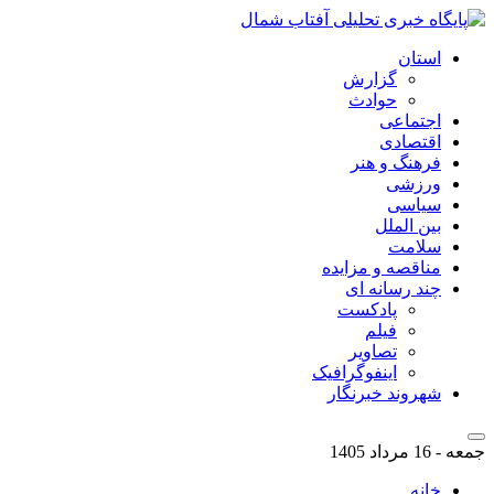
استان
گزارش
حوادث
اجتماعی
اقتصادی
فرهنگ و هنر
ورزشی
سیاسی
بین الملل
سلامت
مناقصه و مزایده
چند رسانه ای
پادکست
فیلم
تصاویر
اینفوگرافیک
شهروند خبرنگار
جمعه - 16 مرداد 1405
خانه