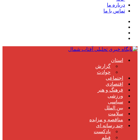
درباره ما
تماس با ما
استان
گزارش
حوادث
اجتماعی
اقتصادی
فرهنگ و هنر
ورزشی
سیاسی
بین الملل
سلامت
مناقصه و مزایده
چند رسانه ای
پادکست
فیلم