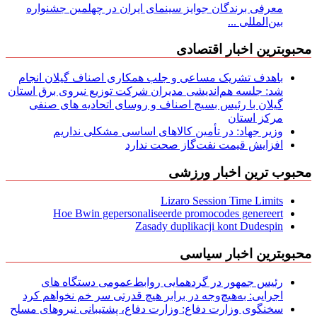
معرفی برندگان جوایز سینمای ایران در چهلمین جشنواره
بین‌المللی ...
محبوبترین اخبار اقتصادی
باهدف تشریک مساعی و جلب همکاری اصناف گیلان انجام
شد: جلسه هم‌اندیشی مدیران شركت توزیع نیروی برق استان
گیلان با رئیس بسیج اصناف و روسای اتحادیه های صنفی
مركز استان
وزیر جهاد: در تأمین کالاهای اساسی مشکلی نداریم
افزایش قیمت نفت‌گاز صحت ندارد
محبوب ترین اخبار ورزشی
Lizaro Session Time Limits
Hoe Bwin gepersonaliseerde promocodes genereert
Zasady duplikacji kont Dudespin
محبوبترین اخبار سیاسی
رئیس جمهور در گردهمایی روابط‌عمومی دستگاه های
اجرایی: به‌هیچ‌وجه در برابر هیچ قدرتی سر خم نخواهم کرد
سخنگوی وزارت دفاع: وزارت دفاع، پشتیبانی نیرو‌های مسلح