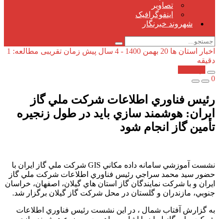
تصاویر
اینفوگرافیک
شهروند خبرنگار
اخبار استان ها
20 بهمن 1400 - 4 سال پیش
زمان تقریبی مطالعه: 1
دقیقه
کپی شد!
0
رئيس فناوري اطلاعات شركت ملي گاز
ايران: هوشمند سازي بايد در طول زنجيره
تأمين گاز انجام شود
نشست آموزشي سامانه داده مكاني GIS شركت ملي گاز ايران با
حضور سيد محمد سراجي رئيس فناوري اطلاعات شركت ملي گاز
ايران و با شركت نمايندگان گاز استان هاي گيلان، اصفهان، خراسان
جنوبي، مازندران و گلستان در محل شركت گاز گيلان برگزار شد.
به گزارش آفتاب شمال ، در اين نشست رئيس فناوري اطلاعات