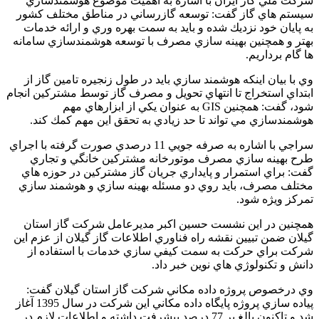
شركت ملي گاز ايران با اشاره به اهميت موضوع هوشمندسازي
سيستم هاي گاز گفت: توسعه گازرساني در مناطق مختلف كشور
به پايان خود نزديك شده و بايد به سمت بهره وري و ارائه خدمات
بهتر و همچنين بهينه سازي مصرف با توسعه هوشمندسازي سامانه
ها گام برداريم.
وي با بيان اينكه هوشمند سازي بايد در طول زنجيره تامين گاز از
ابتداي استخراج تا انتهاي تحويل و مصرف گاز توسط مشتركين انجام
شود، گفت: همچنین GIS به عنوان يكي از ابزارهاي مهم
هوشمندسازي مي تواند تا حد زيادي به تحقق اين مهم كمك كند.
سراجي با اشاره به صرفه جويي 11 درصدي صورت گرفته با اجراي
طرح بهينه سازي مصرف موتورخانه مشتركين خانگي و تجاري
گفت: براي استمرار و پايداري جريان گاز مشتركين در حوزه هاي
مختلف مصرف، بايد روي دو مسئله بهينه سازي و هوشمند سازي
تمركز ويژه شود.
همچنين در اين نشست حسين اكبر مديرعامل شركت گاز استان
گيلان ضمن تبيين نقشه راه فناوري اطلاعات گاز گيلان از عزم اين
شركت براي حركت به سمت كيفي سازي خدمات با استفاده از
دانش و تكنولوژي هاي نوين خبر داد.
وي درخصوص پروژه داده مكاني شركت گاز استان گيلان گفت:
پياده سازي پروژه پايگاه داده مكاني اين شركت در سال 1395 آغاز
شد و تاكنون بالغ بر 77 درصد پيشرفت داشته و اطلاعات لازم در