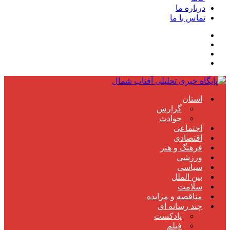
درباره ما
تماس با ما
استان
گزارش
حوادث
اجتماعی
اقتصادی
فرهنگ و هنر
ورزشی
سیاسی
بین الملل
سلامت
مناقصه و مزایده
چند رسانه ای
پادکست
فیلم