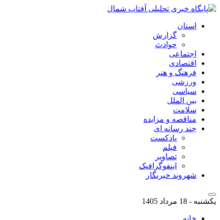
استان
گزارش
حوادث
اجتماعی
اقتصادی
فرهنگ و هنر
ورزشی
سیاسی
بین الملل
سلامت
مناقصه و مزایده
چند رسانه ای
پادکست
فیلم
تصاویر
اینفوگرافیک
شهروند خبرنگار
یکشنبه - 18 مرداد 1405
خانه