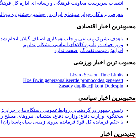
انتصاب سرپرست معاونت فرهنگی و رسانه ای اداره کل فرهنگ و
معرفی برندگان جوایز سینمای ایران در چهلمین جشنواره بین‌المل
محبوبترین اخبار اقتصادی
باهدف تشریک مساعی و جلب همکاری اصناف گیلان انجام شد: ج
وزیر جهاد: در تأمین کالاهای اساسی مشکلی نداریم
افزایش قیمت نفت‌گاز صحت ندارد
محبوب ترین اخبار ورزشی
Lizaro Session Time Limits
Hoe Bwin gepersonaliseerde promocodes genereert
Zasady duplikacji kont Dudespin
محبوبترین اخبار سیاسی
رئیس جمهور در گردهمایی روابط‌عمومی دستگاه های اجرایی: به‌
سخنگوی وزارت دفاع: وزارت دفاع، پشتیبانی نیرو‌های مسلح را 
با حکم فرمانده کل قوا؛ فرمانده نیروی زمینی سپاه پاسداران
جدیدترین اخبار