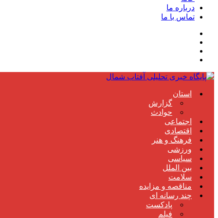
درباره ما
تماس با ما
استان
گزارش
حوادث
اجتماعی
اقتصادی
فرهنگ و هنر
ورزشی
سیاسی
بین الملل
سلامت
مناقصه و مزایده
چند رسانه ای
پادکست
فیلم