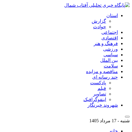
استان
گزارش
حوادث
اجتماعی
اقتصادی
فرهنگ و هنر
ورزشی
سیاسی
بین الملل
سلامت
مناقصه و مزایده
چند رسانه ای
پادکست
فیلم
تصاویر
اینفوگرافیک
شهروند خبرنگار
شنبه - 17 مرداد 1405
خانه