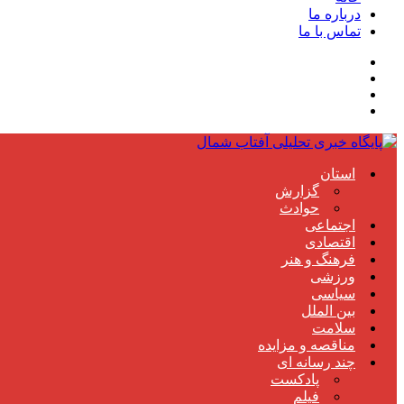
درباره ما
تماس با ما
استان
گزارش
حوادث
اجتماعی
اقتصادی
فرهنگ و هنر
ورزشی
سیاسی
بین الملل
سلامت
مناقصه و مزایده
چند رسانه ای
پادکست
فیلم