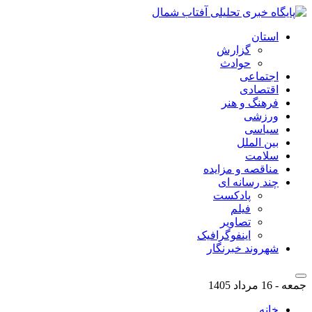
استان
گزارش
حوادث
اجتماعی
اقتصادی
فرهنگ و هنر
ورزشی
سیاسی
بین الملل
سلامت
مناقصه و مزایده
چند رسانه ای
پادکست
فیلم
تصاویر
اینفوگرافیک
شهروند خبرنگار
جمعه - 16 مرداد 1405
خانه