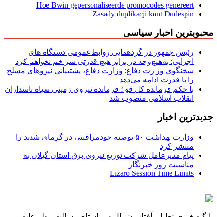
Hoe Bwin gepersonaliseerde promocodes genereert
Zasady duplikacji kont Dudespin
محبوبترین اخبار سیاسی
رئیس جمهور در گردهمایی روابط‌عمومی دستگاه های
اجرایی: به‌هیچ‌وجه در برابر هیچ قدرتی سر خم نخواهم کرد
سخنگوی وزارت دفاع: وزارت دفاع، پشتیبانی نیرو‌های مسلح
را با قدرت ادامه می‌دهد
با حکم فرمانده کل قوا؛ فرمانده نیروی زمینی سپاه پاسداران
انقلاب اسلامی منصوب شد
جدیدترین اخبار
وزارت بهداشت ۵۰ توصیه خودمراقبتی در گرمای شدید را
منتشر کرد
پیام مدیرعامل شركت توزیع نیروی برق استان گیلان به
مناسبت روز خبرنگار ‌
Lizaro Session Time Limits
پایگاه خبری تحلیلی آفتاب شمال در راستای رسالت مطبوعات و