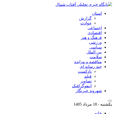
استان
گزارش
حوادث
اجتماعی
اقتصادی
فرهنگ و هنر
ورزشی
سیاسی
بین الملل
سلامت
مناقصه و مزایده
چند رسانه ای
پادکست
فیلم
تصاویر
اینفوگرافیک
شهروند خبرنگار
یکشنبه - 18 مرداد 1405
خانه