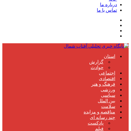
درباره ما
تماس با ما
استان
گزارش
حوادث
اجتماعی
اقتصادی
فرهنگ و هنر
ورزشی
سیاسی
بین الملل
سلامت
مناقصه و مزایده
چند رسانه ای
پادکست
فیلم