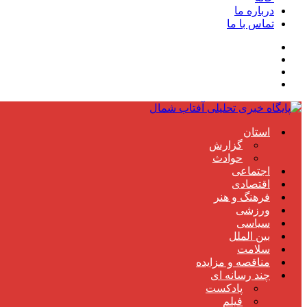
درباره ما
تماس با ما
استان
گزارش
حوادث
اجتماعی
اقتصادی
فرهنگ و هنر
ورزشی
سیاسی
بین الملل
سلامت
مناقصه و مزایده
چند رسانه ای
پادکست
فیلم