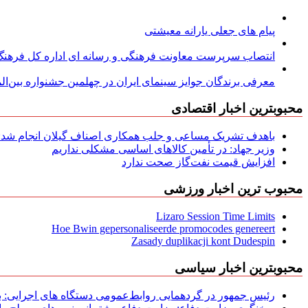
پیام های جعلی یارانه معیشتی
انتصاب سرپرست معاونت فرهنگی و رسانه ای اداره کل فرهنگ و
معرفی برندگان جوایز سینمای ایران در چهلمین جشنواره بین‌المل
محبوبترین اخبار اقتصادی
باهدف تشریک مساعی و جلب همکاری اصناف گیلان انجام شد: ج
وزیر جهاد: در تأمین کالاهای اساسی مشکلی نداریم
افزایش قیمت نفت‌گاز صحت ندارد
محبوب ترین اخبار ورزشی
Lizaro Session Time Limits
Hoe Bwin gepersonaliseerde promocodes genereert
Zasady duplikacji kont Dudespin
محبوبترین اخبار سیاسی
رئیس جمهور در گردهمایی روابط‌عمومی دستگاه های اجرایی: به‌