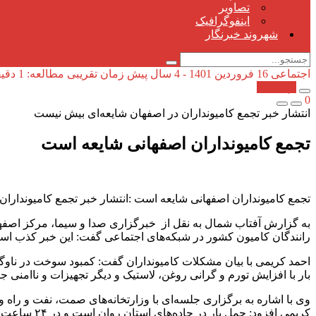
تصاویر
اینفوگرافیک
شهروند خبرنگار
اجتماعی
16 فروردین 1401 - 4 سال پیش
زمان تقریبی مطالعه: 1 دقیقه
کپی شد!
0
انتشار خبر تجمع کامیونداران در اصفهان شایعه‌ای بیش نیست
تجمع کامیونداران اصفهانی شایعه است
تجمع کامیونداران اصفهانی شایعه است :انتشار خبر تجمع کامیوندارا
به گزارش آفتاب شمال به نقل از خبرگزاری صدا و سیما، مرکز اصفهان
رانندگان کامیون کشور در شبکه‌های اجتماعی گفت: این خبر کذب است 
احمد کریمی با بیان مشکلات کامیونداران گفت: کمبود سوخت در ناوگان 
بار با افزایش تورم و گرانی روغن، لاستیک و دیگر تجهیزات و ناامنی 
وی با اشاره به برگزاری جلسه‌ای با وزارتخانه‌های صمت، نفت و راه و
کریمی افزود: حمل بار در جاده‌های استان روان است و در ۲۴ ساعت گذشته مشکلی وجودنداشته است.