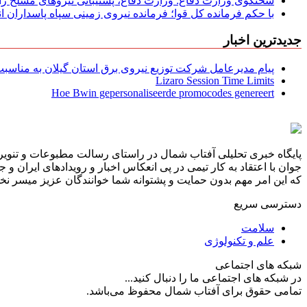
سخنگوی وزارت دفاع: وزارت دفاع، پشتیبانی نیرو‌های مسلح را 
با حکم فرمانده کل قوا؛ فرمانده نیروی زمینی سپاه پاسداران
جدیدترین اخبار
پیام مدیرعامل شركت توزیع نیروی برق استان گیلان به مناسبت 
Lizaro Session Time Limits
Hoe Bwin gepersonaliseerde promocodes genereert
پایگاه خبری تحلیلی آفتاب شمال در راستای رسالت مطبوعات و تنویر 
جوان با اعتقاد به کار تیمی در پی انعکاس اخبار و رویدادهای ایران و
که این امر مهم بدون حمایت و پشتوانه شما خوانندگان عزیز میسر نخوا
دسترسی سریع
سلامت
علم و تکنولوژی
شبکه های اجتماعی
در شبکه های اجتماعی ما را دنبال کنید...
تمامی حقوق برای آفتاب شمال محفوظ می‌باشد.