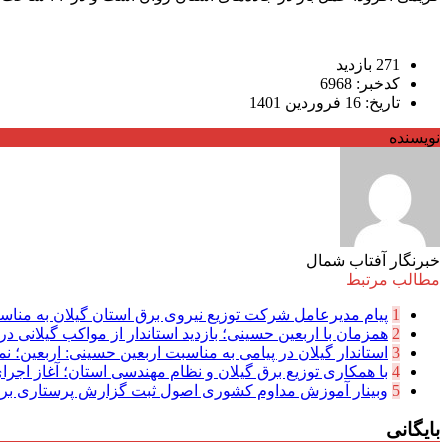
271 بازدید
کدخبر: 6968
تاریخ: 16 فروردین 1401
نویسنده
خبرنگار آفتاب شمال
مطالب مرتبط
1
پیام مدیرعامل شركت توزیع نیروی برق استان گیلان به مناسب
2
همزمان با اربعین حسینی؛ بازدید استاندار از مواکب گیلانی در 
3
استاندار گیلان در پیامی به مناسبت اربعین حسینی: اربعین؛ نما
4
با همکاری توزیع برق گیلان و نظام مهندسی استان؛ آغاز اجرا
5
وبینار آموزش مداوم کشوری اصول ثبت گزارش پرستاری بر
بایگانی