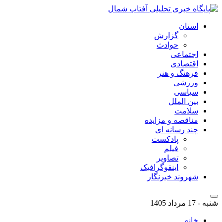
استان
گزارش
حوادث
اجتماعی
اقتصادی
فرهنگ و هنر
ورزشی
سیاسی
بین الملل
سلامت
مناقصه و مزایده
چند رسانه ای
پادکست
فیلم
تصاویر
اینفوگرافیک
شهروند خبرنگار
شنبه - 17 مرداد 1405
خانه