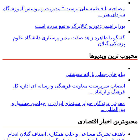
مصاحبه با فاطمه علی پرست ” مدیریت و موسس آموزشگاه
سودای هنر ...
پورابراهیمی: توزیع کالابرگ به نفع مردم است
گفتگو با طاهره زاهد صفت مدیر پرستاری دانشگاه علوم
پزشکی گیلان
محبوب ترین ویدیوها
پیام های جعلی یارانه معیشتی
انتصاب سرپرست معاونت فرهنگی و رسانه ای اداره کل
فرهنگ و ارشاد ...
معرفی برندگان جوایز سینمای ایران در چهلمین جشنواره
بین‌المللی ...
محبوبترین اخبار اقتصادی
باهدف تشریک مساعی و جلب همکاری اصناف گیلان انجام
شد: جلسه هم‌اندیشی مدیران شركت توزیع نیروی برق استان