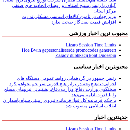
گیلان با رئیس بسیج اصناف و روسای اتحادیه های صنفی
مركز استان
وزیر جهاد: در تأمین کالاهای اساسی مشکلی نداریم
افزایش قیمت نفت‌گاز صحت ندارد
محبوب ترین اخبار ورزشی
Lizaro Session Time Limits
Hoe Bwin gepersonaliseerde promocodes genereert
Zasady duplikacji kont Dudespin
محبوبترین اخبار سیاسی
رئیس جمهور در گردهمایی روابط‌عمومی دستگاه های
اجرایی: به‌هیچ‌وجه در برابر هیچ قدرتی سر خم نخواهم کرد
سخنگوی وزارت دفاع: وزارت دفاع، پشتیبانی نیرو‌های مسلح
را با قدرت ادامه می‌دهد
با حکم فرمانده کل قوا؛ فرمانده نیروی زمینی سپاه پاسداران
انقلاب اسلامی منصوب شد
جدیدترین اخبار
Lizaro Session Time Limits