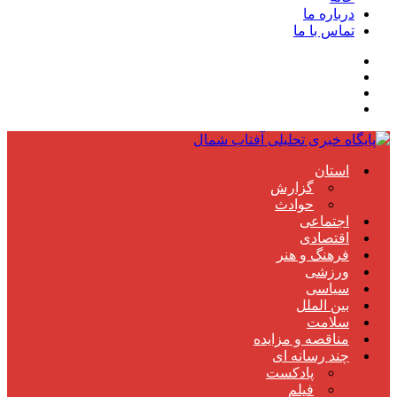
درباره ما
تماس با ما
استان
گزارش
حوادث
اجتماعی
اقتصادی
فرهنگ و هنر
ورزشی
سیاسی
بین الملل
سلامت
مناقصه و مزایده
چند رسانه ای
پادکست
فیلم