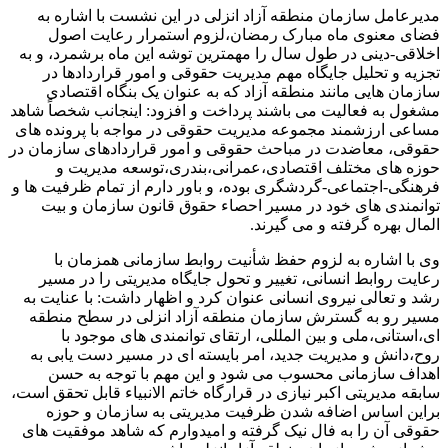
مدیرعامل سازمان منطقه آزاد انزلی در این نشست با اشاره به
فضای معنوی ماه مبارک رمضان،لزوم استمرار رعایت اصول
اخلاقی-دینی در طول سال را مهمترین توشه این ماه برشمرد، و به
تجزیه و تحلیل جایگاه مهم مدیریت حقوقی و امور قراردادها در
سازمان هایی مانند منطقه آزاد که به عنوان یک بنگاه اقتصادی
مشغول به فعالیت می باشند پرداخت و افزود: اینجانب شخصاً شاهد
مساعی ارزشمند مجموعه مدیریت حقوقی در مواجه با پرونده های
حقوقی، معاضدت در مباحث حقوقی و امور قراردادهای سازمان در
حوزه های مختلف اقتصادی،عمرانی،بندری،توسعه مدیریت و
فرهنگی-اجتماعی-گردشگری بوده، و باور دارم از تمام ظرفیت ها و
توانمندی های خود در مسیر احصاء حقوق قانون سازمان و بیت
المال بهره گرفته و می گیرند.
وی با اشاره به لزوم حفظ شأنیت روابط سازمانی همزمان با
رعایت روابط انسانی، تغییر و تحول جایگاه مدیریتی را در مسیر
رشد و تعالی نیروی انسانی عنوان کرد و اظهار داشت: با عنایت به
مسیر رو به گسترش سازمان منطقه آزاد انزلی در سطح منطقه
ای،استانی،ملی و بین المللی، ارتقای توانمندی های موجود با
روح،دانش و مدیریت جدید، امر بایسته ای در مسیر دست یابی به
اهداف سازمانی محسوب می شود و این مهم با توجه به حسن
سابقه مدیریتی اکبر نیازی در قرارگاه خاتم الانبیاء قابل تحقق است،
براین اساس اضافه شدن ظرفیت مدیریتی به سازمان و حوزه
حقوقی آن را به فال نیک گرفته و امیدوارم که شاهد موفقیت های