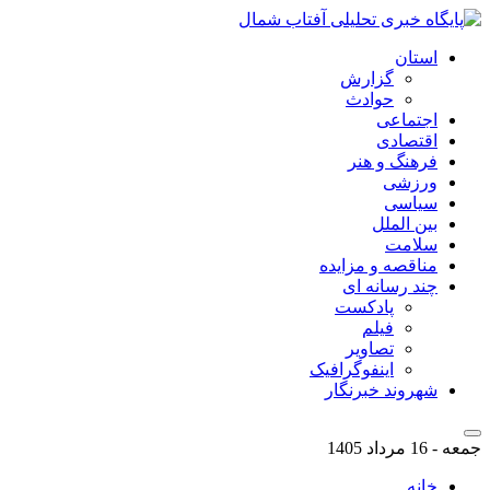
استان
گزارش
حوادث
اجتماعی
اقتصادی
فرهنگ و هنر
ورزشی
سیاسی
بین الملل
سلامت
مناقصه و مزایده
چند رسانه ای
پادکست
فیلم
تصاویر
اینفوگرافیک
شهروند خبرنگار
جمعه - 16 مرداد 1405
خانه