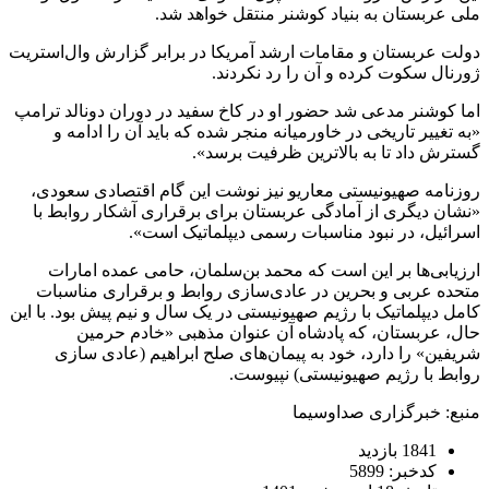
ملی عربستان به بنیاد کوشنر منتقل خواهد شد.
دولت عربستان و مقامات ارشد آمریکا در برابر گزارش وال‌استریت
ژورنال سکوت کرده و آن را رد نکردند.
اما کوشنر مدعی شد حضور او در کاخ سفید در دوران دونالد ترامپ
«به تغییر تاریخی در خاورمیانه منجر شده که باید آن را ادامه و
گسترش داد تا به بالاترین ظرفیت برسد».
روزنامه صهیونیستی معاریو نیز نوشت این گام اقتصادی سعودی،
«نشان دیگری از آمادگی عربستان برای برقراری آشکار روابط با
اسرائیل، در نبود مناسبات رسمی دیپلماتیک است».
ارزیابی‌ها بر این است که محمد بن‌سلمان، حامی عمده امارات
متحده عربی و بحرین در عادی‌سازی روابط و برقراری مناسبات
کامل دیپلماتیک با رژیم صهیونیستی در یک سال و نیم پیش بود. با این
حال، عربستان، که پادشاه آن عنوان مذهبی «خادم حرمین
شریفین» را دارد، خود به پیمان‌های صلح ابراهیم (عادی سازی
روابط با رژیم صهیونیستی) نپیوست.
منبع: خبرگزاری صداوسیما
1841 بازدید
کدخبر: 5899