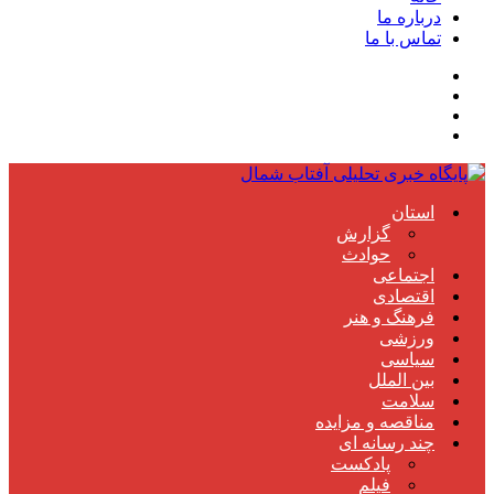
درباره ما
تماس با ما
استان
گزارش
حوادث
اجتماعی
اقتصادی
فرهنگ و هنر
ورزشی
سیاسی
بین الملل
سلامت
مناقصه و مزایده
چند رسانه ای
پادکست
فیلم