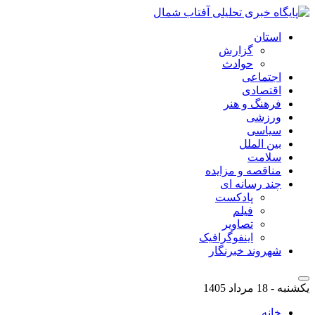
استان
گزارش
حوادث
اجتماعی
اقتصادی
فرهنگ و هنر
ورزشی
سیاسی
بین الملل
سلامت
مناقصه و مزایده
چند رسانه ای
پادکست
فیلم
تصاویر
اینفوگرافیک
شهروند خبرنگار
یکشنبه - 18 مرداد 1405
خانه